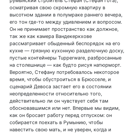
румынский строитель Стефан (Стефан Гота),
осматривая свою скромную квартиру в
высотном здании в полумраке раннего вечера,
его тон где-то между удивлением и вопросом.
Он не принимает пространство как должное,
так же как камера Вандекеркхове
рассматривает обыденный беспорядок на его
кухне — грязную кухонную разделочную доску,
пустые контейнеры Tupperware, разбросанные
на столешнице — как будто рисуя натюрморт.
Вероятно, Стефану потребовалось некоторое
время, чтобы обустроиться в Брюсселе, и
сценарий Девоса застает его в состоянии
неопределенности относительно того,
действительно ли он чувствует себя там
обосновавшимся или нет. Впервые мы видим,
как он бросает работу перед отпуском: он
собирается поехать в Румынию, чтобы
навестить свою мать, и не уверен, когда и