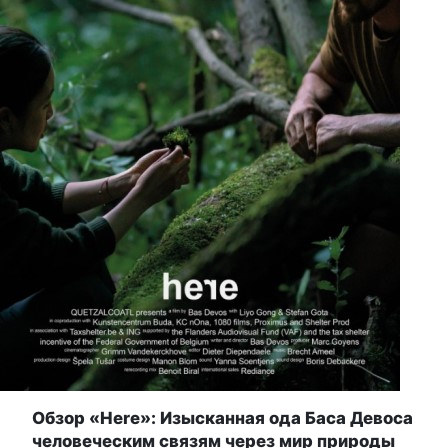
Обзор «Here»: Изысканная ода Баса Девоса
человеческим связям через мир природы