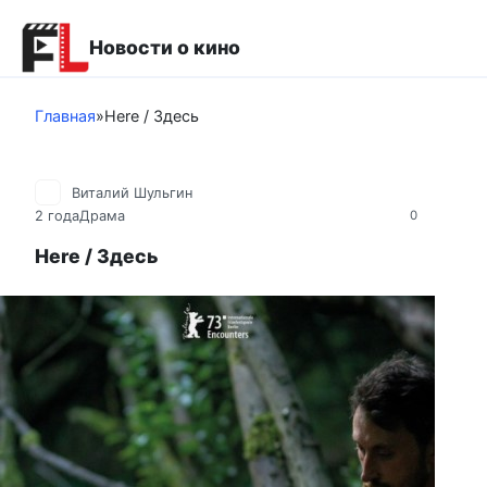
Перейти
к
Новости о кино
контенту
Главная
»
Here / Здесь
Виталий Шульгин
2 года
Драма
0
Here / Здесь