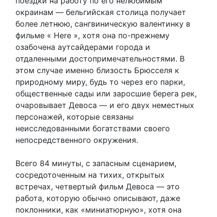
поездки на работу по его нелюбимым
окраинам — бельгийская столица получает
более летнюю, сангвиническую валентинку в
фильме « Here », хотя она по-прежнему
озабочена аутсайдерами города и
отдаленными достопримечательностями. В
этом случае именно близость Брюсселя к
природному миру, будь то через его парки,
общественные сады или заросшие берега рек,
очаровывает Девоса — и его двух неместных
персонажей, которые связаны
неисследованными богатствами своего
непосредственного окружения.
Всего 84 минуты, с запасным сценарием,
сосредоточенным на тихих, открытых
встречах, четвертый фильм Девоса — это
работа, которую обычно описывают, даже
поклонники, как «миниатюрную», хотя она