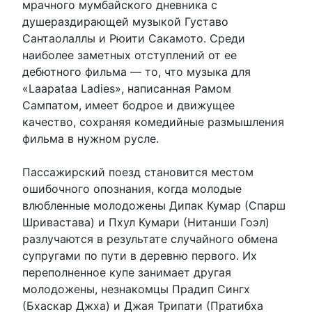
мрачного мумбайского дневника с
душераздирающей музыкой Густаво
Сантаолаллы и Рюити Сакамото. Среди
наиболее заметных отступлений от ее
дебютного фильма — то, что музыка для
«Laapataa Ladies», написанная Рамом
Сампатом, имеет бодрое и движущее
качество, сохраняя комедийные размышления
фильма в нужном русле.
Пассажирский поезд становится местом
ошибочного опознания, когда молодые
влюбленные молодожены Дипак Кумар (Спарш
Шривастава) и Пхул Кумари (Нитанши Гоэл)
разлучаются в результате случайного обмена
супругами по пути в деревню первого. Их
переполненное купе занимает другая
молодожены, незнакомцы Прадип Сингх
(Бхаскар Джха) и Джая Трипати (Пратибха