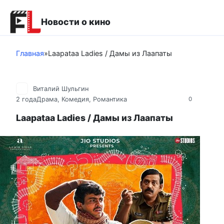
Перейти
к
Новости о кино
контенту
Главная
»
Laapataa Ladies / Дамы из Лаапаты
Виталий Шульгин
2 года
Драма
,
Комедия
,
Романтика
0
Laapataa Ladies / Дамы из Лаапаты