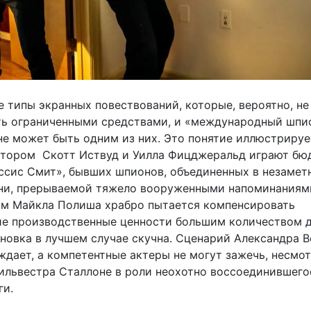
 типы экранных повествований, которые, вероятно, не
ть ограниченными средствами, и «международный шпи
не может быть одним из них. Это понятие иллюстрируе
 котором Скотт Иствуд и Уилла Фицджеральд играют б
ссис Смит», бывших шпионов, объединенных в незамет
и, прерываемой тяжело вооруженными напоминаниями
м Майкла Полиша храбро пытается компенсировать
е производственные ценности большим количеством 
ановка в лучшем случае скучна. Сценарий Александра 
ждает, а компетентные актеры не могут зажечь, несмот
ильвестра Сталлоне в роли неохотно воссоединившего
ги.