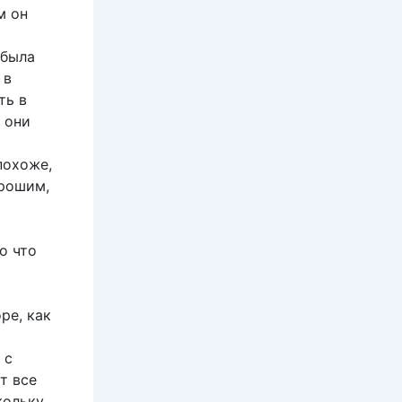
м он
 была
 в
ть в
 они
похоже,
орошим,
о что
ре, как
 с
т все
кольку