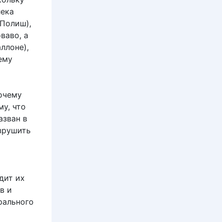
лека
 Полиш),
ваво, а
ллоне),
ему
очему
му, что
азван в
зрушить
дит их
в и
рального