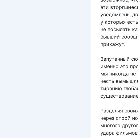
эти вторгшиес
уведомлены дв
у которых есть
не посылать к
бывший сообщн
прикажут.
Запутанный сю
именно это про
мы никогда не 
честь вымышле
тиранию глобал
существование
Разделяя свои
через строй но
многого друго
удара фильмов