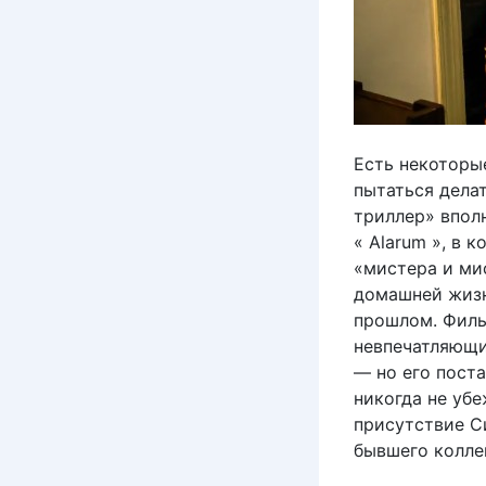
Есть некоторые
пытаться дела
триллер» впол
« Alarum », в
«мистера и ми
домашней жизн
прошлом. Филь
невпечатляющи
— но его пост
никогда не убе
присутствие С
бывшего колле