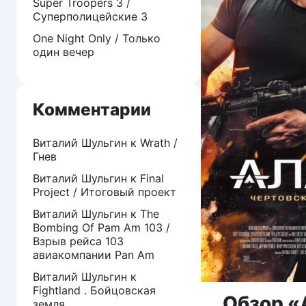
Super Troopers 3 /
Суперполицейские 3
One Night Only / Только
один вечер
Комментарии
Виталий Шульгин
к
Wrath /
Гнев
Виталий Шульгин
к
Final
Project / Итоговый проект
Виталий Шульгин
к
The
Bombing Of Pam Am 103 /
Взрыв рейса 103
авиакомпании Pan Am
Виталий Шульгин
к
Fightland . Бойцовская
Обзор «
земля