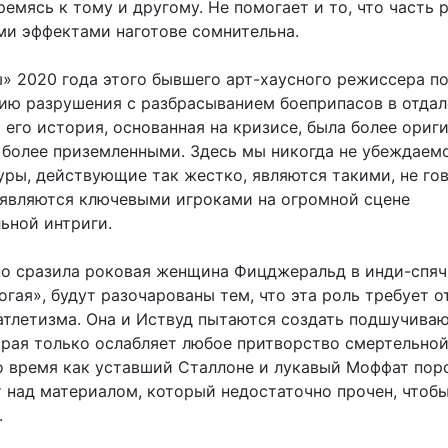
емясь к тому и другому. Не помогает и то, что часть 
ми эффектами наготове сомнительна.
» 2020 года этого бывшего арт-хаусного режиссера п
ию разрушения с разбрасыванием боеприпасов в отда
 его история, основанная на кризисе, была более ориг
 более приземленными. Здесь мы никогда не убеждаемс
уры, действующие так жестко, являются такими, не го
и являются ключевыми игроками на огромной сцене
ьной интриги.
вно сразила роковая женщина Фицджеральд в инди-спяч
гая», будут разочарованы тем, что эта роль требует от
атлетизма. Она и Иствуд пытаются создать подшучив
орая только ослабляет любое притворство смертельно
то время как уставший Сталлоне и лукавый Моффат пор
т над материалом, который недостаточно прочен, чтоб
.