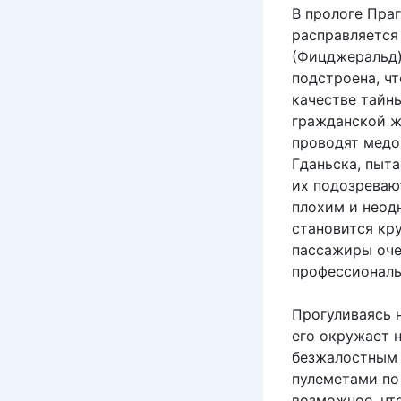
В прологе Праг
расправляется
(Фицджеральд).
подстроена, ч
качестве тайны
гражданской жи
проводят медо
Гданьска, пыт
их подозреваю
плохим и неод
становится кр
пассажиры оче
профессиональ
Прогуливаясь н
его окружает 
безжалостным 
пулеметами по 
возможное, чт