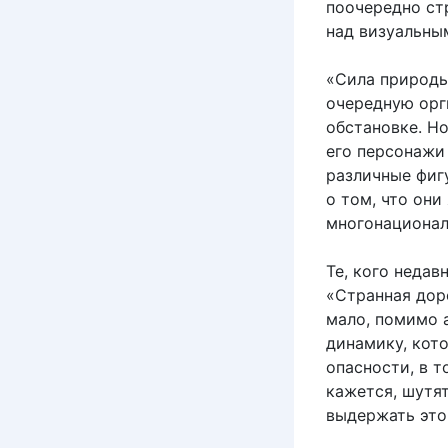
поочередно стр
над визуальны
«Сила природы
очередную орг
обстановке. Но
его персонажи
различные фиг
о том, что он
многонационал
Те, кого неда
«Странная доро
мало, помимо 
динамику, кот
опасности, в 
кажется, шутя
выдержать это