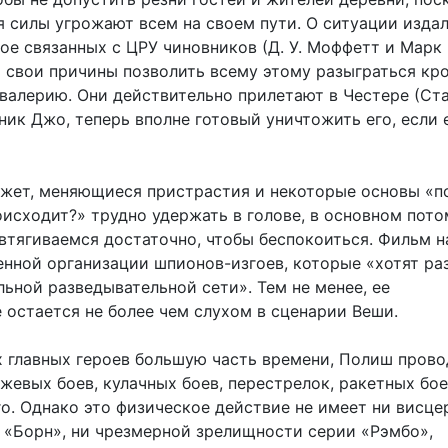
я силы угрожают всем на своем пути. О ситуации изда
ое связанных с ЦРУ чиновников (Д. У. Моффетт и Марк
 свои причины позволить всему этому разыграться кро
авалерию. Они действительно прилетают в Честере (Ста
ик Джо, теперь вполне готовый уничтожить его, если 
жет, меняющиеся пристрастия и некоторые основы «п
исходит?» трудно удержать в голове, в основном пото
втягиваемся достаточно, чтобы беспокоиться. Фильм н
нной организации шпионов-изгоев, которые «хотят ра
ьной разведывательной сети». Тем не менее, ее
 остается не более чем слухом в сценарии Веши.
х главных героев большую часть времени, Полиш прово
жевых боев, кулачных боев, перестрелок, ракетных бое
го. Однако это физическое действие не имеет ни висце
 «Борн», ни чрезмерной зрелищности серии «Рэмбо»,