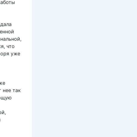
работы
одала
ленной
инальной,
я, что
воря уже
ке
 нее так
ающую
й
ой,
ы