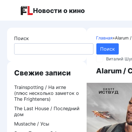
Перейти
Новости о кино
к
контенту
Поиск
Главная
»
Alarum 
Поиск
Виталий Шу
Alarum / 
Свежие записи
Trainspotting / На игле
(плюс несколько заметок о
The Frighteners)
The Last House / Последний
дом
Mustache / Усы