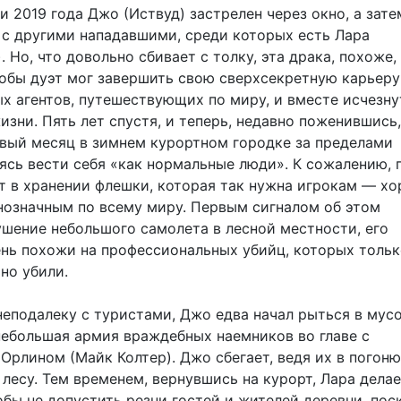
и 2019 года Джо (Иствуд) застрелен через окно, а зате
 с другими нападавшими, среди которых есть Лара
 Но, что довольно сбивает с толку, эта драка, похоже,
тобы дуэт мог завершить свою сверхсекретную карьеру
х агентов, путешествующих по миру, и вместе исчезну
зни. Пять лет спустя, и теперь, недавно поженившись,
вый месяц в зимнем курортном городке за пределами
аясь вести себя «как нормальные люди». К сожалению, 
т в хранении флешки, которая так нужна игрокам — х
нозначным по всему миру. Первым сигналом об этом
ушение небольшого самолета в лесной местности, его
нь похожи на профессиональных убийц, которых тольк
но убили.
еподалеку с туристами, Джо едва начал рыться в мусо
небольшая армия враждебных наемников во главе с
Орлином (Майк Колтер). Джо сбегает, ведя их в погоню
лесу. Тем временем, вернувшись на курорт, Лара делае
обы не допустить резни гостей и жителей деревни, пос