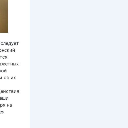
 следует
онский
тся
юджетных
ной
 об их
действия
Веши
ря на
ся