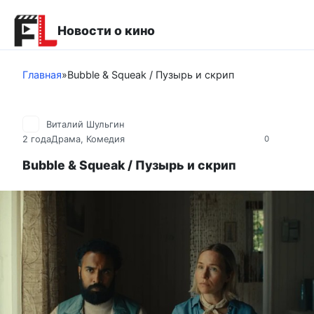
Перейти
к
Новости о кино
контенту
Главная
»
Bubble & Squeak / Пузырь и скрип
Виталий Шульгин
2 года
Драма
,
Комедия
0
Bubble & Squeak / Пузырь и скрип