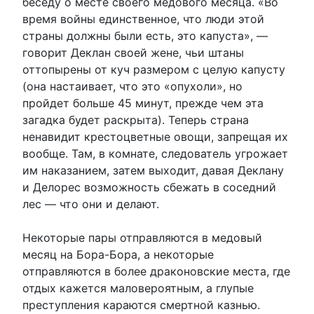
беседу о месте своего медового месяца. «Во
время войны единственное, что люди этой
страны должны были есть, это капуста», —
говорит Деклан своей жене, чьи штаны
оттопырены от куч размером с целую капусту
(она настаивает, что это «опухоли», но
пройдет больше 45 минут, прежде чем эта
загадка будет раскрыта). Теперь страна
ненавидит крестоцветные овощи, запрещая их
вообще. Там, в комнате, следователь угрожает
им наказанием, затем выходит, давая Деклану
и Делорес возможность сбежать в соседний
лес — что они и делают.
Некоторые пары отправляются в медовый
месяц на Бора-Бора, а некоторые
отправляются в более драконовские места, где
отдых кажется маловероятным, а глупые
преступления караются смертной казнью.