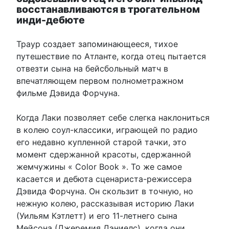
восстанавливаются в трогательном
инди-дебюте
Траур создает запоминающееся, тихое
путешествие по Атланте, когда отец пытается
отвезти сына на бейсбольный матч в
впечатляющем первом полнометражном
фильме Дэвида Форчуна.
Когда Лаки позволяет себе слегка наклониться
в колею соул-классики, играющей по радио
его недавно купленной старой тачки, это
момент сдержанной красоты, сдержанной
жемчужины « Color Book ». То же самое
касается и дебюта сценариста-режиссера
Дэвида Форчуна. Он скользит в точную, но
нежную колею, рассказывая историю Лаки
(Уильям Кэтлетт) и его 11-летнего сына
Мейсона (Джеремия Дэниелс), когда они