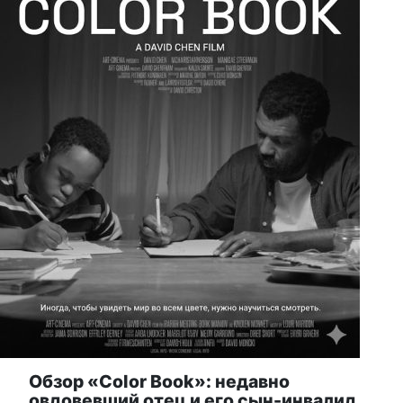
Обзор «Color Book»: недавно
овдовевший отец и его сын-инвалид