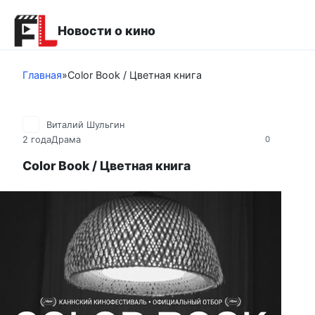
Перейти
к
Новости о кино
контенту
Главная
»
Color Book / Цветная книга
Виталий Шульгин
2 года
Драма
0
Color Book / Цветная книга