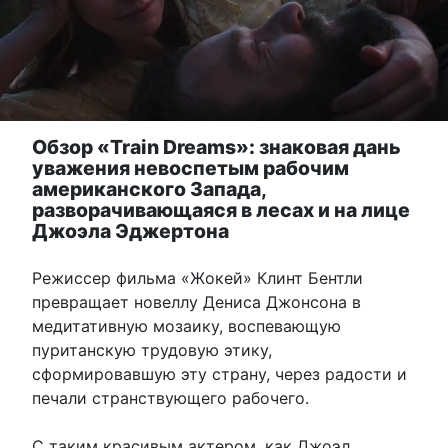
Обзор «Train Dreams»: знаковая дань
уважения невоспетым рабочим
американского Запада,
разворачивающаяся в лесах и на лице
Джоэла Эджертона
Режиссер фильма «Жокей» Клинт Бентли
превращает новеллу Дениса Джонсона в
медитативную мозаику, воспевающую
пуританскую трудовую этику,
сформировавшую эту страну, через радости и
печали странствующего рабочего.
С таким красивым актером, как Джоэл