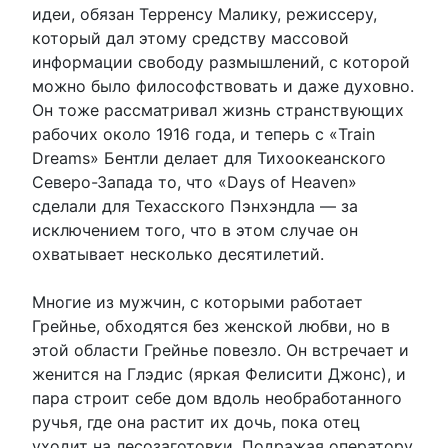
идеи, обязан Терренсу Малику, режиссеру,
который дал этому средству массовой
информации свободу размышлений, с которой
можно было философствовать и даже духовно.
Он тоже рассматривал жизнь странствующих
рабочих около 1916 года, и теперь с «Train
Dreams» Бентли делает для Тихоокеанского
Северо-Запада то, что «Days of Heaven»
сделали для Техасского Пэнхэндла — за
исключением того, что в этом случае он
охватывает несколько десятилетий.
Многие из мужчин, с которыми работает
Грейнье, обходятся без женской любви, но в
этой области Грейнье повезло. Он встречает и
женится на Глэдис (яркая Фелисити Джонс), и
пара строит себе дом вдоль необработанного
ручья, где она растит их дочь, пока отец
уходит на лесозаготовки. Подражая оператору