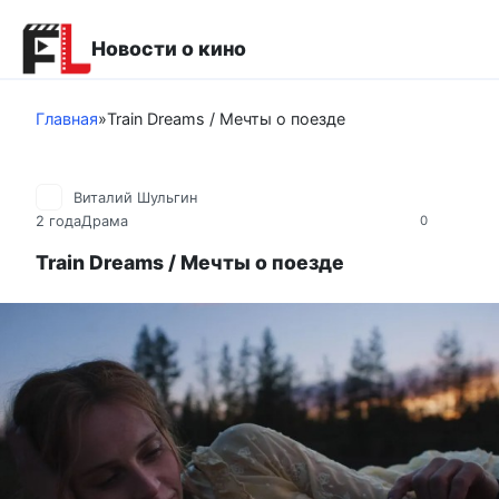
Перейти
к
Новости о кино
контенту
Главная
»
Train Dreams / Мечты о поезде
Виталий Шульгин
2 года
Драма
0
Train Dreams / Мечты о поезде