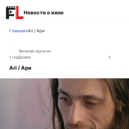
Перейти
к
Новости о кино
контенту
Главная
»
Ari / Ари
Виталий Шульгин
1 год
Драма
0
Ari / Ари