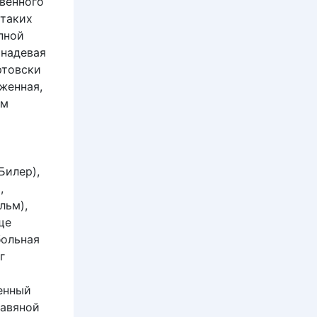
венного
 таких
пной
 надевая
ртовски
женная,
ом
Билер),
,
льм),
ще
больная
г
менный
равяной