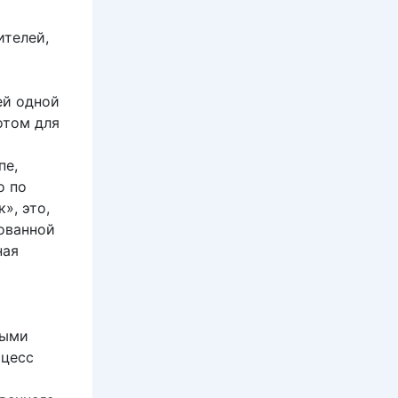
ителей,
ей одной
отом для
пе,
о по
», это,
ованной
ная
выми
оцесс