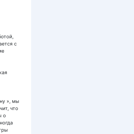
ботой,
ается с
ме
кая
ну », мы
чит, что
ы о
ногда
етры