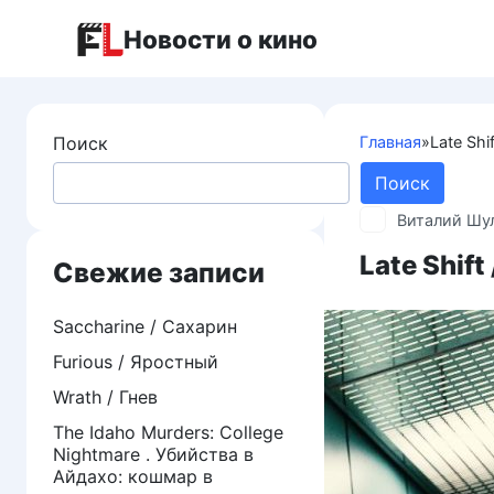
Перейти
Новости о кино
к
контенту
Поиск
Главная
»
Late Shi
Поиск
Виталий Шу
Late Shif
Свежие записи
Saccharine / Сахарин
Furious / Яростный
Wrath / Гнев
The Idaho Murders: College
Nightmare . Убийства в
Айдахо: кошмар в