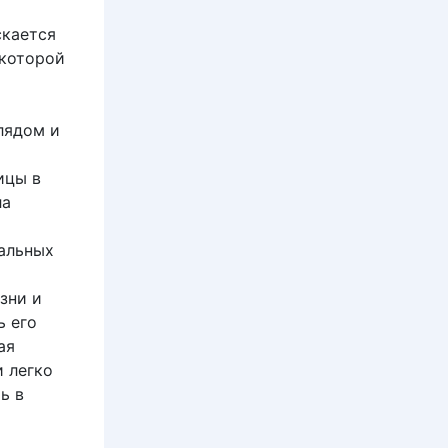
скается
екоторой
лядом и
ицы в
ла
альных
зни и
ь его
ая
и легко
ь в