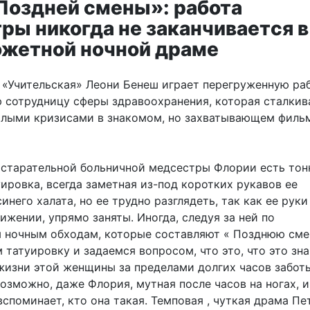
Поздней смены»: работа
ры никогда не заканчивается в
жетной ночной драме
 «Учительская» Леони Бенеш играет перегруженную ра
 сотрудницу сферы здравоохранения, которая сталкив
лыми кризисами в знакомом, но захватывающем филь
 старательной больничной медсестры Флории есть тон
ировка, всегда заметная из-под коротких рукавов ее
инего халата, но ее трудно разглядеть, так как ее руки
ижении, упрямо заняты. Иногда, следуя за ней по
 ночным обходам, которые составляют « Позднюю сме
татуировку и задаемся вопросом, что это, что это зна
 жизни этой женщины за пределами долгих часов забот
озможно, даже Флория, мутная после часов на ногах, и
вспоминает, кто она такая. Темповая , чуткая драма П