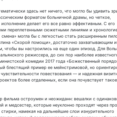
ематически здесь нет ничего, что могло бы удивить зр
ассическим форматом больничной драмы, но четкое,
 исполнение делает его все равно эффективным. С его
ми переплетенными сюжетными линиями и хронологи
я смена» могла бы с легкостью стать расширенным пил
спина «Скорой помощи», достаточно захватывающим и
, чтобы вы настроились на еще один эпизод. Для Воль
альянского режиссера, до сих пор наиболее известног
министской комедии 2017 года «Божественный порядок
ый блестящий пример ее мейнстримовой, но ориентир
 чувствительности повествования — и надежная визит
роектов более отдаленных, если она почувствует такое
р фильма остроумен и неожиданн: вешалки с одинако
ей и медсестер, которые неуклонно проходят через пр
стирки, намекая на дальнейшие слои изнурительного