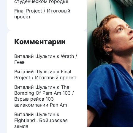
студенческом городке
Final Project / Итоговый
проект
Комментарии
Виталий Шульгин
к
Wrath /
Гнев
Виталий Шульгин
к
Final
Project / Итоговый проект
Виталий Шульгин
к
The
Bombing Of Pam Am 103 /
Взрыв рейса 103
авиакомпании Pan Am
Виталий Шульгин
к
Fightland . Бойцовская
земля