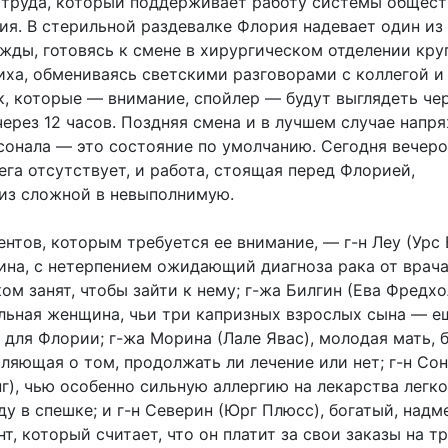
 труда, который поддерживает работу системы общест
ия. В стерильной раздевалке Флория надевает один из
жды, готовясь к смене в хирургическом отделении кру
ха, обмениваясь светскими разговорами с коллегой и
к, которые — внимание, спойлер — будут выглядеть че
ерез 12 часов. Поздняя смена и в лучшем случае напря
рсонала — это состояние по умолчанию. Сегодня вечер
га отсутствует, и работа, стоящая перед Флорией,
из сложной в невыполнимую.
нтов, которым требуется ее внимание, — г-н Леу (Урс 
на, с нетерпением ожидающий диагноза рака от врача
м занят, чтобы зайти к нему; г-жа Билгин (Ева Фредхо
льная женщина, чьи три капризных взрослых сына — е
для Флории; г-жа Морина (Лале Явас), молодая мать, 
ляющая о том, продолжать ли лечение или нет; г-н Сон
г), чью особенно сильную аллергию на лекарства легко
ду в спешке; и г-н Северин (Юрг Плюсс), богатый, над
т, который считает, что он платит за свои заказы на т