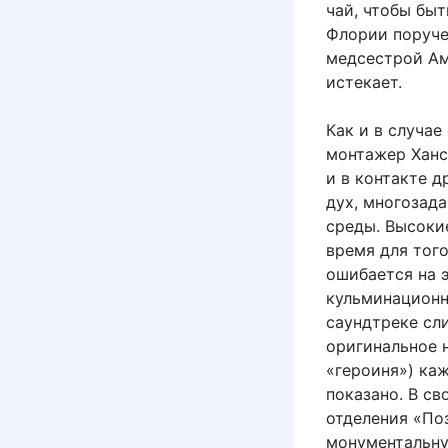
чай, чтобы быт
Флории поруче
медсестрой Ам
истекает.
Как и в случае
монтажер Хансй
и в контакте 
дух, многозад
среды. Высоки
время для тог
ошибается на э
кульминационн
саундтреке сл
оригинальное н
«героиня») ка
показано. В с
отделения «По
монументальну