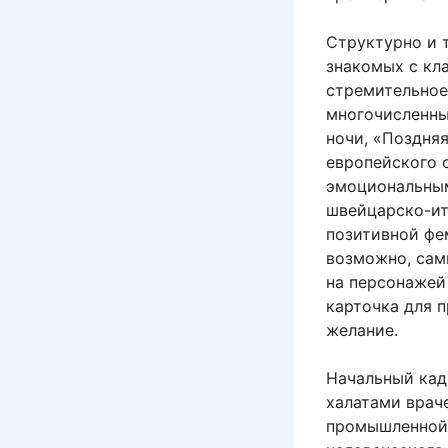
Структурно и т
знакомых с кл
стремительное
многочисленны
ночи, «Поздня
европейского 
эмоциональным
швейцарско-ит
позитивной фе
возможно, сам
на персонажей
карточка для п
желание.
Начальный кад
халатами врач
промышленной 