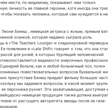
очем месте, по-видимому, показывает нам только
ую личность ее главной героини, хотя иногда она тре
 чтобы показать человека, который сам нуждается в н
 Леони Бенеш , немецкая актриса с ясным, прямым взг
женной осанкой, которая недавно сыграла роль
цы в «The Teachers’ Lounge» и хладнокровной переводч
 Ее появление в «Late Shift» говорит о том, что она ста
трисой для ролей, в которых бурлящий человеческий
отивопоставляется видимости энергичных профессион
 Сценарий Вольпе, как и любой больничный пол, полон
розненных повествовательных вопросов буквальной жи
енно присутствие Бенеш придает фильму большую част
оскольку мы задаемся вопросом, в какой момент хрупк
 ее персонажа рухнет. Эта захватывающая, доступная 
вейцарско-немецкая продукция также должна выиграт
плане от растущего авторитета звезды после ее гала-
ерлинале.