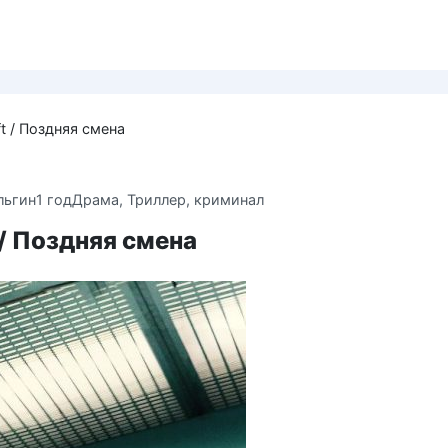
ft / Поздняя смена
льгин
1 год
Драма
,
Триллер, криминал
t / Поздняя смена