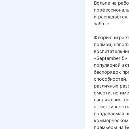
Вольпе на раб
профессиональн
и распадается,
заботе.
Флорию играет
прямой, напря
воспитательни
«September 5».
популярной ак
беспорядок пр
способностей.
различных раз
смерти, но им
напряжения, п
эффективность
продаваемая ш
коммерческом 
премьеры на Б