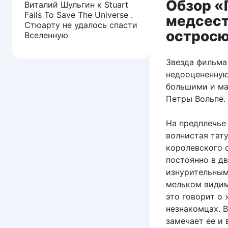
Обзор «
Виталий Шульгин
к
Stuart
Fails To Save The Universe .
медсест
Стюарту не удалось спасти
остросю
Вселенную
Звезда фильма
недооцененную
большими и ма
Петры Вольпе.
На предплечье
волнистая тату
королевского с
постоянно в дв
изнурительным
мельком видим 
это говорит о
незнакомцах. В
замечает ее и 