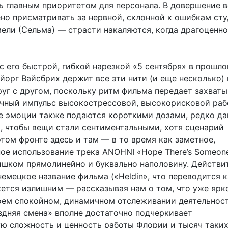
ь главным приоритетом для персонала. В довершение в
но присматривать за нервной, склонной к ошибкам сту
ели (Сельма) — страсти накаляются, когда драгоценн
 с его быстрой, гибкой нарезкой «5 сентября» в прошло
орг Вайсбрих держит все эти нити (и еще несколько) 
друг с другом, поскольку ритм фильма передает захва
ачный импульс высокострессовой, высокорисковой раб
е эмоции также подаются короткими дозами, редко да
о, чтобы вещи стали сентиментальными, хотя сценарий
том фронте здесь и там — в то время как заметное,
ое использование трека ANOHNI «Hope There’s Someon
ишком прямолинейно и буквально наполовину. Действи
емецкое название фильма («Heldin», что переводится к
жется излишним — рассказывая нам о том, что уже ярк
воем спокойном, динамичном отслеживании деятельнос
здняя смена» вполне достаточно подчеркивает
ю сложность и ценность работы Флории и тысяч таких