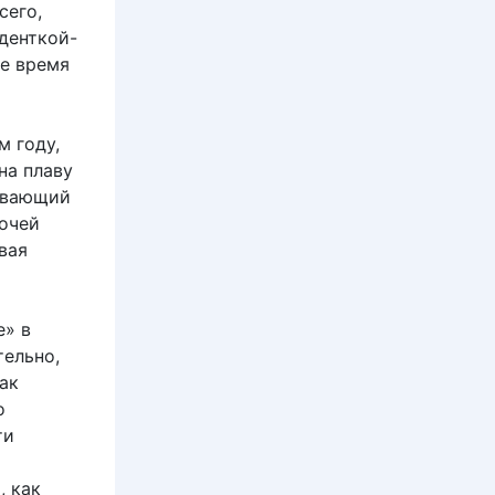
сего,
денткой-
ое время
м году,
на плаву
тывающий
очей
вая
e» в
тельно,
ак
о
ти
, как