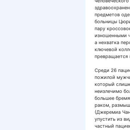
человеческого
здравоохранен
предметов оде
больницы Цюри
пару кроссово
изношенными ч
а нехватка пе
ключевой колле
превращается 
Среди 26 пацие
пожилой мужчи
который слишко
неизлечимо бо
большее бремя 
раком, размыш
(Джеремиа Чан
упустить из ви
частный пациен