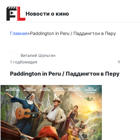
Перейти
к
Новости о кино
контенту
Главная
»
Paddington in Peru / Паддингтон в Перу
Виталий Шульгин
1 год
Комедия
0
Paddington in Peru / Паддингтон в Перу