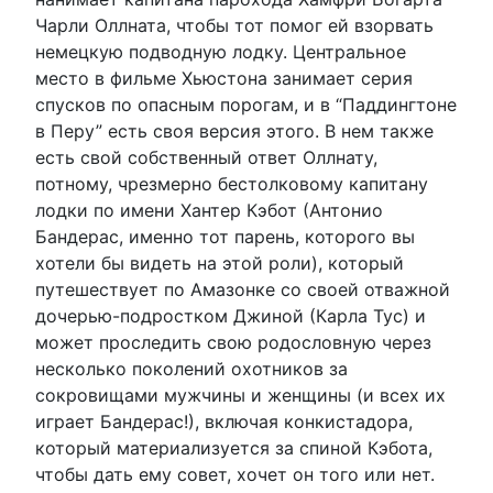
Чарли Оллната, чтобы тот помог ей взорвать
немецкую подводную лодку. Центральное
место в фильме Хьюстона занимает серия
спусков по опасным порогам, и в “Паддингтоне
в Перу” есть своя версия этого. В нем также
есть свой собственный ответ Оллнату,
потному, чрезмерно бестолковому капитану
лодки по имени Хантер Кэбот (Антонио
Бандерас, именно тот парень, которого вы
хотели бы видеть на этой роли), который
путешествует по Амазонке со своей отважной
дочерью-подростком Джиной (Карла Тус) и
может проследить свою родословную через
несколько поколений охотников за
сокровищами мужчины и женщины (и всех их
играет Бандерас!), включая конкистадора,
который материализуется за спиной Кэбота,
чтобы дать ему совет, хочет он того или нет.