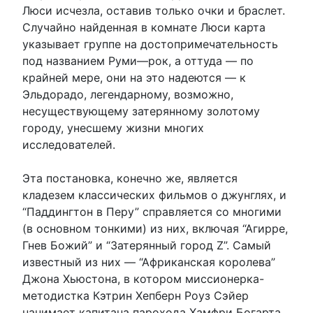
Люси исчезла, оставив только очки и браслет.
Случайно найденная в комнате Люси карта
указывает группе на достопримечательность
под названием Руми—рок, а оттуда — по
крайней мере, они на это надеются — к
Эльдорадо, легендарному, возможно,
несуществующему затерянному золотому
городу, унесшему жизни многих
исследователей.
Эта постановка, конечно же, является
кладезем классических фильмов о джунглях, и
“Паддингтон в Перу” справляется со многими
(в основном тонкими) из них, включая “Агирре,
Гнев Божий” и “Затерянный город Z”. Самый
известный из них — “Африканская королева”
Джона Хьюстона, в котором миссионерка-
методистка Кэтрин Хепберн Роуз Сэйер
нанимает капитана парохода Хамфри Богарта