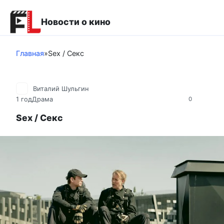
Перейти
к
Новости о кино
контенту
Главная
»
Sex / Секс
Виталий Шульгин
1 год
Драма
0
Sex / Секс