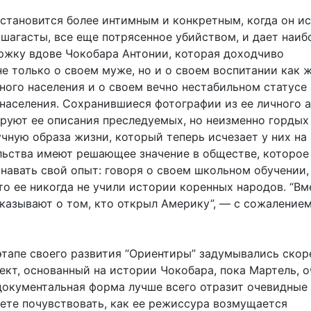
 становится более интимным и конкретным, когда он и
шагасты, все еще потрясенное убийством, и дает наиб
жку вдове Чокобара Антонии, которая доходчиво
не только о своем муже, но и о своем воспитании как
ного населения и о своем вечно нестабильном статусе
 населения. Сохранившиеся фотографии из ее личного 
руют ее описания преследуемых, но неизменно гордых
чную образа жизни, который теперь исчезает у них на 
льства имеют решающее значение в обществе, которое
знавать свой опыт: говоря о своем школьном обучении,
что ее никогда не учили истории коренных народов. “Вм
сказывают о том, кто открыл Америку”, — с сожаление
этапе своего развития “Ориентиры” задумывались скор
ект, основанный на истории Чокобара, пока Мартель, о
 документальная форма лучше всего отразит очевидные
ете почувствовать, как ее режиссура возмущается