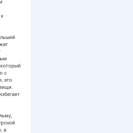
м
 к
ольший
ежат
т
ным
 который
ю с
, это
вещи.
избегает
льму,
урсной
, а