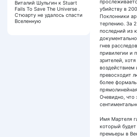
прослеживаетс
Виталий Шульгин
к
Stuart
Fails To Save The Universe .
убийству в 20
Стюарту не удалось спасти
Поклонники ар
Вселенную
терпению. За 
последний из к
документально
гнев расследов
привилегии и 
зрителей, хот
воздействием 
превосходит л
более формаль
прямолинейная
Очевидно, что 
сентиментальн
Имя Мартеля г
который будет
премьеры в Вен