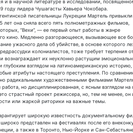
я и в научной литературе в исследовании, посвященно
09 году лидера Чушагасты Хавьера Чокобара.
гентинской писательницы Лукреции Мартель привыкли
25 лет она сняла всего пять полнометражных фильмов,
оторых, “Вехи”, — ее первый опыт работы в жанре
го кино. Медленно разгорающееся, вызывающее все б
ание ужасного дела об убийстве, в основе которого л
предрассудки колониалистов, тоже требует терпения о
я и вознаграждает их неуклонно растущим эмоциональ
и глубоким взглядом на латиноамериканскую историю,
юбые атрибуты настоящего преступления. По сравнени
но радикальными художественными фильмами Мартеля
 работа, но дисциплинированная, с ясным взглядом на 
это страстный проект режиссера, но, тем не менее, он 
ости или жаркой риторики на важные темы.
арантирует широкую известность документальному фи
 широко представлен на фестивалях после его внеконк
еции, а также в Торонто, Нью-Йорке и Сан-Себастьяне