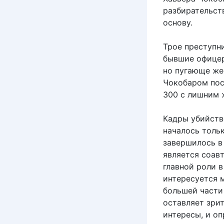
разбирательст
основу.
Трое преступн
бывшие офицер
но пугающе же
Чокобаром пос
300 с лишним 
Кадры убийств
началось тольк
завершилось в
является соав
главной роли в
интересуется 
большей части
оставляет зри
интересы, и оп