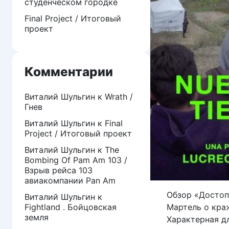
студенческом городке
Final Project / Итоговый
проект
Комментарии
Виталий Шульгин
к
Wrath /
Гнев
Виталий Шульгин
к
Final
Project / Итоговый проект
Виталий Шульгин
к
The
Bombing Of Pam Am 103 /
Взрыв рейса 103
авиакомпании Pan Am
Обзор «Достоп
Виталий Шульгин
к
Fightland . Бойцовская
Мартель о кра
земля
Характерная д