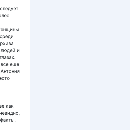
сследует
олее
 женщины
 среди
архива
 людей и
глазах.
 все еще
 Антония
есто
м
ее как
чевидно,
 факты.