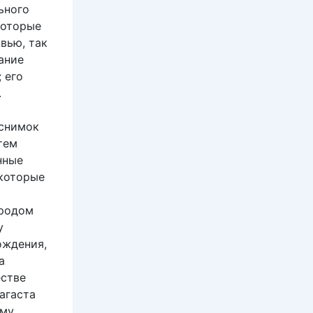
ьного
которые
вью, так
ание
 его
.
 снимок
тем
нные
 которые
ародом
у
ождения,
а
естве
агаста
ому