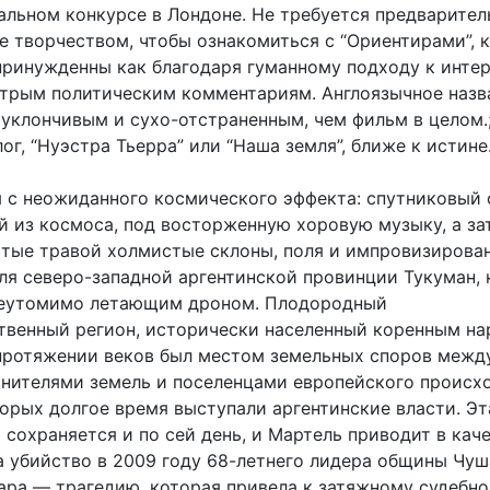
альном конкурсе в Лондоне. Не требуется предварител
ее творчеством, чтобы ознакомиться с “Ориентирами”, 
принужденны как благодаря гуманному подходу к интер
стрым политическим комментариям. Англоязычное назв
 уклончивым и сухо-отстраненным, чем фильм в целом.;
ог, “Нуэстра Тьерра” или “Наша земля”, ближе к истине
я с неожиданного космического эффекта: спутниковый
й из космоса, под восторженную хоровую музыку, а за
ытые травой холмистые склоны, поля и импровизирова
ля северо-западной аргентинской провинции Тукуман,
неутомимо летающим дроном. Плодородный
твенный регион, исторически населенный коренным н
 протяжении веков был местом земельных споров межд
нителями земель и поселенцами европейского происх
торых долгое время выступали аргентинские власти. Эт
сохраняется и по сей день, и Мартель приводит в кач
а убийство в 2009 году 68-летнего лидера общины Чуш
ара — трагедию, которая привела к затяжному судебн