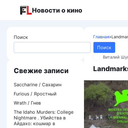
Перейти
Новости о кино
к
контенту
Поиск
Главная
»
Landmar
Поиск
Виталий Шу
Landmark
Свежие записи
Saccharine / Сахарин
Furious / Яростный
Wrath / Гнев
The Idaho Murders: College
Nightmare . Убийства в
Айдахо: кошмар в