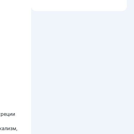
креции
кализм,