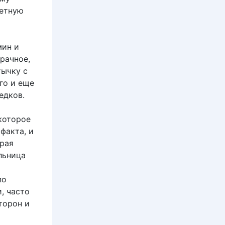
жетную
мин и
рачное,
тычку с
го и еще
едков.
которое
факта, и
орая
льница
по
, часто
торон и