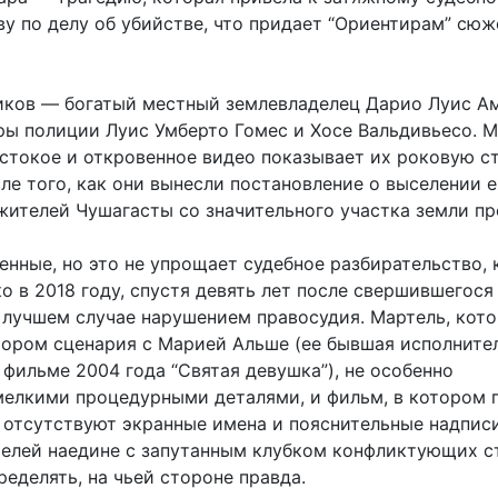
ву по делу об убийстве, что придает “Ориентирам” сю
иков — богатый местный землевладелец Дарио Луис А
ы полиции Луис Умберто Гомес и Хосе Вальдивьесо. М
стокое и откровенное видео показывает их роковую с
ле того, как они вынесли постановление о выселении е
жителей Чушагасты со значительного участка земли пр
енные, но это не упрощает судебное разбирательство, 
о в 2018 году, спустя девять лет после свершившегося 
 лучшем случае нарушением правосудия. Мартель, кот
тором сценария с Марией Альше (ее бывшая исполните
 фильме 2004 года “Святая девушка”), не особенно
мелкими процедурными деталями, и фильм, в котором 
 отсутствуют экранные имена и пояснительные надписи
телей наедине с запутанным клубком конфликтующих с
ределять, на чьей стороне правда.