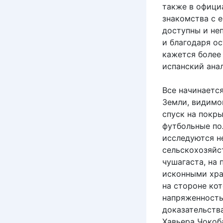
также в офици
знакомства с 
доступны и не
и благодаря о
кажется более
испанский анал
Все начинаетс
Земли, видимо
спуск на покр
футбольные по
исследуются 
сельскохозяйс
чушагаста, на
исконными хра
на стороне ко
напряженность 
доказательств
Хавьера Чокоб