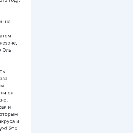
15 год).
н не
затем
незоне,
о Эль
-
ть
аза,
ым
сли он
жно,
как и
которым
акруса и
уж! Это