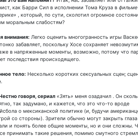
мы это вам напомнит?
Итак, нас забавляет или отталки
нист, как Барри Сил в исполнении Тома Круза в
фильме
ерике»
, который, по сути, сколотил огромное состоян
им моральным слабостям?
ая внимания:
Легко оценить многогранность игры Васке
 тонко забавляет, поскольку Хосе сохраняет невозмути
аже в напряженные моменты, возможно, потому что па
ет последствия происходящего.
нное тело:
Несколько коротких сексуальных сцен; сцен
.
Честно говоря, сериал
«Зять»
меня озадачил . Он сколь
тно, так задумано, и кажется, что это что-то вроде
йсбола о мексиканской политике (и, будучи американц
рой со стороны). Зрители обычно могут закрыть глаза
али и понять более общие моменты, но и они сложны. 
се принимать такие решения, помимо смутного стремл