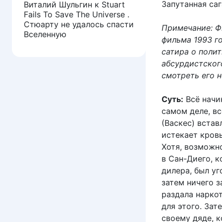
Запутанная саг
Виталий Шульгин
к
Stuart
Fails To Save The Universe .
Стюарту не удалось спасти
Примечание: Ф
Вселенную
фильма 1993 го
сатира о поли
абсурдистског
смотреть его н
Суть:
Всё начи
самом деле, вс
(Васкес) встав
истекает кров
Хотя, возможно
в Сан-Диего, 
дилера, был уг
затем ничего з
раздала наркот
для этого. Зат
своему дяде, к