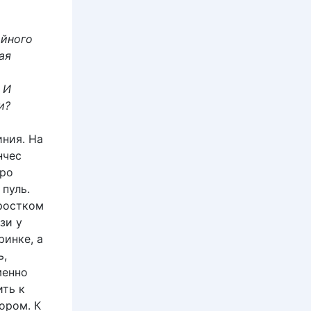
ийного
ая
 И
и?
иния. На
нчес
тро
пуль.
дростком
зи у
ринке, а
ь,
менно
ить к
ором. К