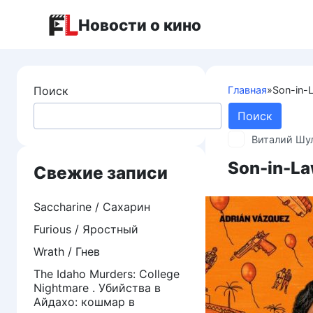
Перейти
Новости о кино
к
контенту
Поиск
Главная
»
Son-in-
Поиск
Виталий Шу
Son-in-La
Свежие записи
Saccharine / Сахарин
Furious / Яростный
Wrath / Гнев
The Idaho Murders: College
Nightmare . Убийства в
Айдахо: кошмар в