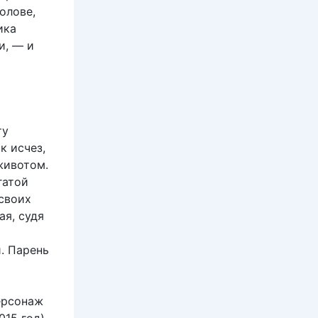
олове,
ика
и, — и
ту
к исчез,
животом.
гатой
своих
ая, судя
. Парень
ерсонаж