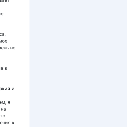
вает
ие
са,
мое
рень не
а в
зкий и
ем, я
 на
Что
ения к