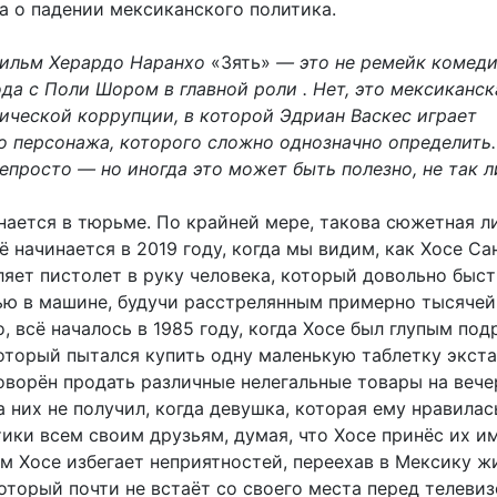
а о падении мексиканского политика.
ильм Херардо Наранхо
«Зять»
— это не ремейк комед
да с Поли Шором в главной роли . Нет, это мексиканск
тической коррупции, в которой Эдриан Васкес играет
о персонажа, которого сложно однозначно определить.
епросто — но иногда это может быть полезно, не так л
нается в тюрьме. По крайней мере, такова сюжетная л
ё начинается в 2019 году, когда мы видим, как Хосе Са
ляет пистолет в руку человека, который довольно быс
ью в машине, будучи расстрелянным примерно тысячей 
, всё началось в 1985 году, когда Хосе был глупым по
который пытался купить одну маленькую таблетку экста
оворён продать различные нелегальные товары на вече
а них не получил, когда девушка, которая ему нравилас
ики всем своим друзьям, думая, что Хосе принёс их и
ем Хосе избегает неприятностей, переехав в Мексику ж
оторый почти не встаёт со своего места перед телевиз