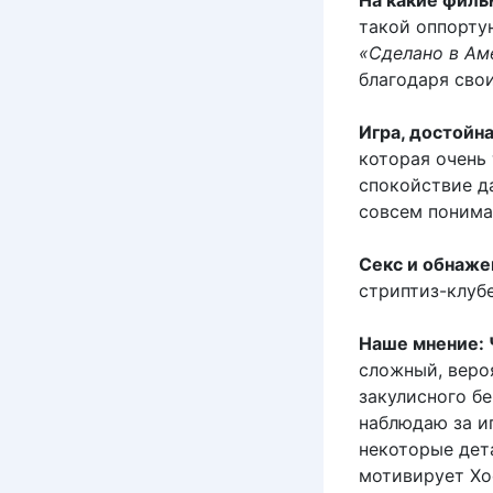
На какие филь
такой оппорту
«Сделано в Ам
благодаря сво
Игра, достойн
которая очень
спокойствие д
совсем понима
Секс и обнаже
стриптиз-клубе
Наше мнение: 
сложный, вероя
закулисного бе
наблюдаю за иг
некоторые дет
мотивирует Хо