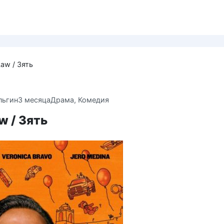
Law / Зять
льгин
3 месяца
Драма
,
Комедия
w / Зять