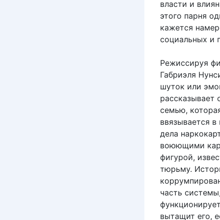
власти и влия
этого парня од
кажется намер
социальных и 
Режиссируя фи
Габриэля Нунс
шуток или эмо
рассказывает 
семью, которая
ввязывается в
дела наркокар
воюющими карт
фигурой, извес
тюрьму. Истор
коррумпирован
часть системы,
функционирует,
вытащит его, е