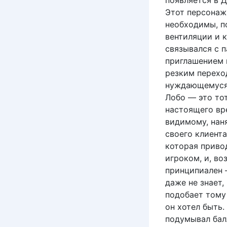
появляется в 
Этот персонаж
необходимы, по
вентиляции и 
связывался с п
приглашением 
резким перехо
нуждающемуся 
Лобо — это то
настоящего вр
видимому, нан
своего клиента
которая приво
игроком, и, во
принципиален –
даже не знает,
подобает тому
он хотел быть.
подумывал бал