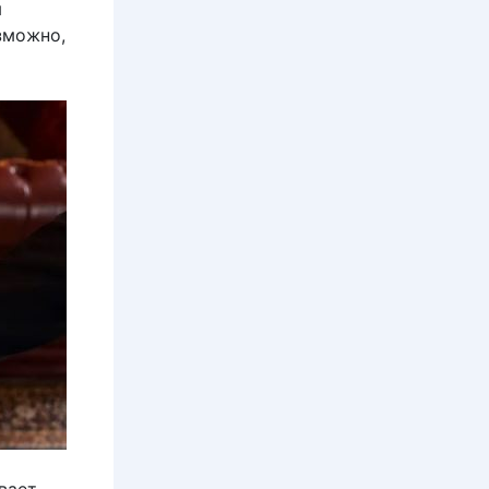
я
озможно,