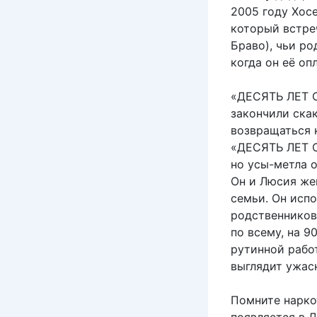
2005 году Хос
который встре
Браво), чьи ро
когда он её оп
«ДЕСЯТЬ ЛЕТ С
закончили ска
возвращаться 
«ДЕСЯТЬ ЛЕТ С
но усы-метла 
Он и Люсия жен
семьи. Он исп
родственников,
по всему, на 9
рутинной рабо
выглядит ужа
Помните нарко