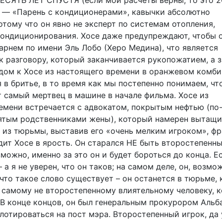
ДЕСЯТЬ ЛЕТ СПУСТЯ (если мои расчеты верны, то это 20
 — «Парень с кондиционерами», кавычки абсолютно
тому что он явно не эксперт по системам отопления,
кондиционирования. Хосе даже предупреждают, чтобы о
арнем по имени Эль Лобо (Херо Медина), что является
к разговору, который заканчивается рукопожатием, а 
дом к Хосе из настоящего времени в оранжевом комби
в бритье, в то время как мы постепенно понимаем, чт
т самый мертвец в машине в начале фильма. Хосе из
емени встречается с адвокатом, покрытым нефтью (по
ятым родственниками жены), который намерен вытащи
 из тюрьмы, выставив его «очень мелким игроком», фр
дит Хосе в ярость. Он старался НЕ быть второстепенн
зможно, именно за это он и будет бороться до конца. Е
 а я не уверен, что он таков; на самом деле, он, возмо
 что такое слово существует – он останется в тюрьме, 
 самому не второстепенному влиятельному человеку, 
 В конце концов, он был генеральным прокурором Альб
лотироваться на пост мэра. Второстепенный игрок, да 