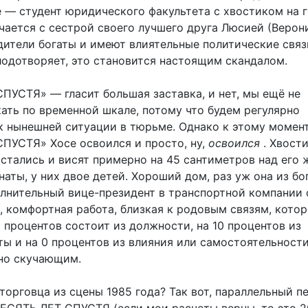
е — студент юридического факультета с хвостиком на г
чается с сестрой своего лучшего друга Люсией (Верон
дители богаты и имеют влиятельные политические связ
лодотворяет, это становится настоящим скандалом.
ПУСТЯ» — гласит большая заставка, и нет, мы ещё не
кать по временной шкале, потому что будем регулярно
к нынешней ситуации в тюрьме. Однако к этому момен
ПУСТЯ» Хосе освоился и просто, ну,
освоился
. Хвости
остались и висят примерно на 45 сантиметров над его 
аты, у них двое детей. Хороший дом, раз уж она из бо
олнительный вице-президент в транспортной компании 
 комфортная работа, близкая к родовым связям, котор
0 процентов состоит из должности, на 10 процентов из
ты и на 0 процентов из влияния или самостоятельности
сно скучающим.
торговца из сцены 1985 года? Так вот, параллельный п