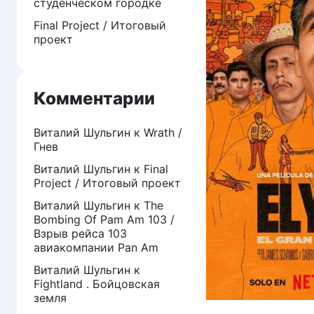
студенческом городке
Final Project / Итоговый
проект
Комментарии
Виталий Шульгин
к
Wrath /
Гнев
Виталий Шульгин
к
Final
Project / Итоговый проект
Виталий Шульгин
к
The
Bombing Of Pam Am 103 /
Взрыв рейса 103
авиакомпании Pan Am
Виталий Шульгин
к
Fightland . Бойцовская
земля