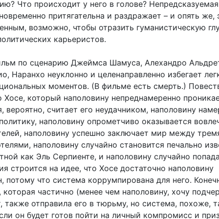
нию? Что происходит у него в голове? Непредсказуемая
новременно притягательна и раздражает – и опять же, 
енным, возможно, чтобы отразить гуманистическую гл
политических карьеристов.
льм по сценарию Джеймса Шамуса, Алехандро Альдре
ио, Наранхо неуклонно и целенаправленно избегает лег
циональных моментов. (В фильме есть смерть.) Повест
о Хосе, который наполовину непреднамеренно проникае
, вероятно, считает его неудачником, наполовину нам
 политику, наполовину опрометчиво оказывается вовле
телей, наполовину успешно заключает мир между трем
елями, наполовину случайно становится печально изв
тной как Эль Серпиенте, и наполовину случайно попада
ия строится на идее, что Хосе достаточно наполовину
, потому что система коррумпирована для него. Конечн
 которая частично (менее чем наполовину, хочу подче
 также отправила его в тюрьму, но система, похоже, 
сли он будет готов пойти на личный компромисс и приз