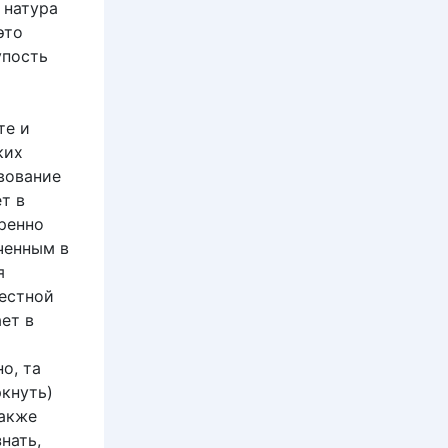
 натура
это
упость
те и
ких
вование
т в
еренно
ченным в
я
естной
ет в
о, та
ркнуть)
также
нать,