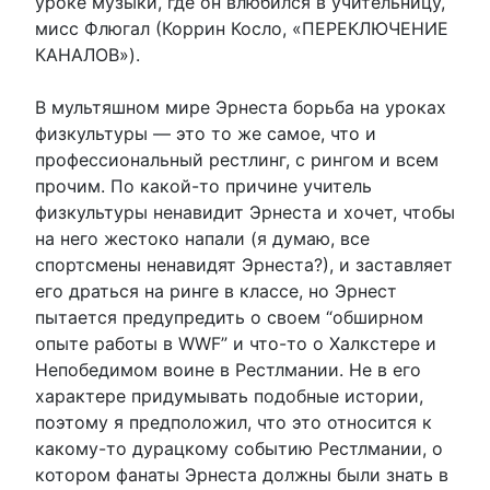
уроке музыки, где он влюбился в учительницу,
мисс Флюгал (Коррин Косло, «ПЕРЕКЛЮЧЕНИЕ
КАНАЛОВ»).
В мультяшном мире Эрнеста борьба на уроках
физкультуры — это то же самое, что и
профессиональный рестлинг, с рингом и всем
прочим. По какой-то причине учитель
физкультуры ненавидит Эрнеста и хочет, чтобы
на него жестоко напали (я думаю, все
спортсмены ненавидят Эрнеста?), и заставляет
его драться на ринге в классе, но Эрнест
пытается предупредить о своем “обширном
опыте работы в WWF” и что-то о Халкстере и
Непобедимом воине в Рестлмании. Не в его
характере придумывать подобные истории,
поэтому я предположил, что это относится к
какому-то дурацкому событию Рестлмании, о
котором фанаты Эрнеста должны были знать в