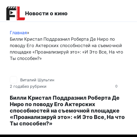
Перейти
к
Новости о кино
контенту
Главная
»
Билли Кристал Поддразнил Роберта Де Ниро по
поводу Его Актерских способностей на съемочной
площадке «Проанализируй это»: «И Это Все, На что
Ты способен?»
Виталий Шульгин
2 года
Без рубрики
0
Билли Кристал Поддразнил Роберта Де
Ниро по поводу Его Актерских
способностей на съемочной площадке
«Проанализируй это»: «И Это Все, На что
Ты способен?»