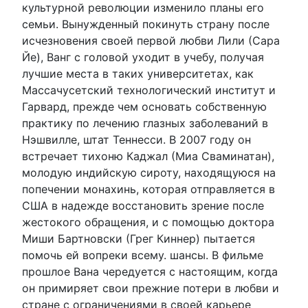
культурной революции изменило планы его
семьи. Вынужденный покинуть страну после
исчезновения своей первой любви Лили (Сара
Йе), Ванг с головой уходит в учебу, получая
лучшие места в таких университетах, как
Массачусетский технологический институт и
Гарвард, прежде чем основать собственную
практику по лечению глазных заболеваний в
Нэшвилле, штат Теннесси. В 2007 году он
встречает тихоню Каджал (Миа Сваминатан),
молодую индийскую сироту, находящуюся на
попечении монахинь, которая отправляется в
США в надежде восстановить зрение после
жестокого обращения, и с помощью доктора
Миши Бартновски (Грег Киннер) пытается
помочь ей вопреки всему. шансы. В фильме
прошлое Вана чередуется с настоящим, когда
он примиряет свои прежние потери в любви и
стране с ограничениями в своей карьере