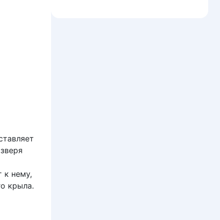
ставляет
 зверя
 к нему,
о крыла.