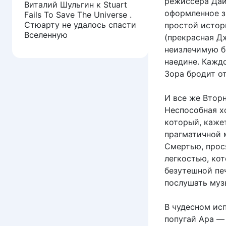
режиссера Дай
Виталий Шульгин
к
Stuart
оформленное з
Fails To Save The Universe .
Стюарту не удалось спасти
простой истор
Вселенную
(прекрасная Д
неизлечимую б
наедине. Каждо
Зора бродит от
И все же Втор
Неспособная х
который, кажет
прагматичной 
Смертью, прос
легкостью, ко
безутешной печ
послушать музы
В чудесном ис
попугай Ара —