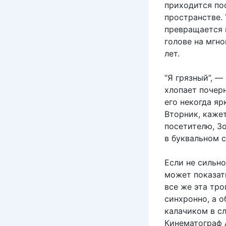
приходится по
пространстве. 
превращается и
голове на мгно
лет.
“Я грязный”, —
хлопает почер
его некогда яр
Вторник, каже
посетителю, З
в буквальном 
Если не сильно
может показат
все же эта тро
синхронно, а 
калачиком в с
Кинематограф 