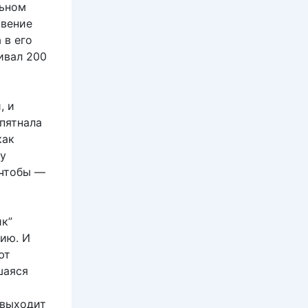
льном
овение
 в его
ивал 200
, и
пятнала
как
му
 чтобы —
ик”
ию. И
ют
шаяся
 выходит