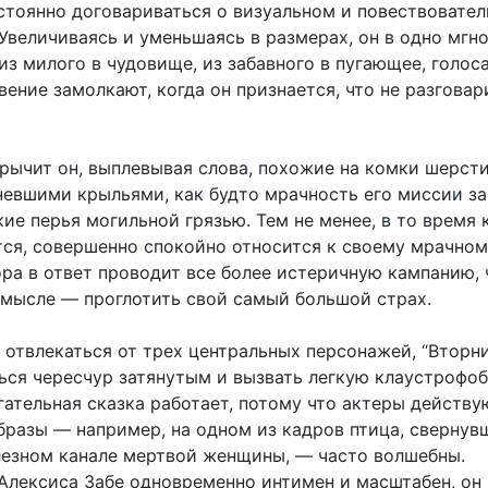
стоянно договариваться о визуальном и повествовате
Увеличиваясь и уменьшаясь в размерах, он в одно мгн
з милого в чудовище, из забавного в пугающее, голоса
вение замолкают, когда он признается, что не разговар
 рычит он, выплевывая слова, похожие на комки шерсти
невшими крыльями, как будто мрачность его миссии за
кие перья могильной грязью. Тем не менее, в то время 
тся, совершенно спокойно относится к своему мрачно
ора в ответ проводит все более истеричную кампанию,
смысле — проглотить свой самый большой страх.
 отвлекаться от трех центральных персонажей, “Вторн
ься чересчур затянутым и вызвать легкую клаустрофоб
гательная сказка работает, потому что актеры действу
образы — например, на одном из кадров птица, свернув
лезном канале мертвой женщины, — часто волшебны.
Алексиса Забе одновременно интимен и масштабен, он