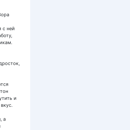
Зора
 с ней
аботу,
икам.
дросток,
ются
стон
утить и
вкус.
, а
м