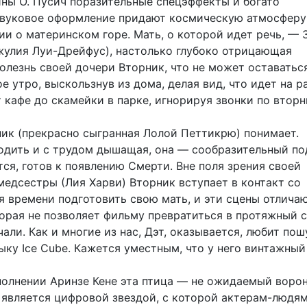
ны О. Пусич поразительные спецэффекты и богато
вуковое оформление придают космическую атмосферу
ии о материнском горе. Мать, о которой идет речь, — 
жулия Луи-Дрейфус), настолько глубоко отрицающая
олезнь своей дочери Вторник, что не может оставаться
е утро, выскользнув из дома, делая вид, что идет на р
 кафе до скамейки в парке, игнорируя звонки по вторн
ник (прекрасно сыгранная Лолой Петтикрю) понимает.
одить и с трудом дышащая, она — сообразительный по
ся, готов к появлению Смерти. Вне поля зрения своей
медсестры (Лия Харви) Вторник вступает в контакт со
я времени подготовить свою мать, и эти сцены отлича
торая не позволяет фильму превратиться в протяжный 
али. Как и многие из нас, Дэт, оказывается, любит пош
ку Ice Cube. Кажется уместным, что у него винтажный 
полнении Аринзе Кене эта птица — не ожидаемый ворон
 является цифровой звездой, с которой актерам-людя