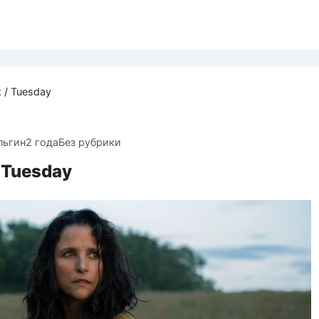
 / Tuesday
льгин
2 года
Без рубрики
 Tuesday