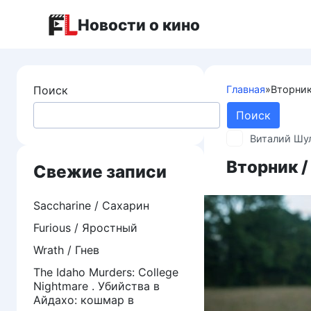
Перейти
Новости о кино
к
контенту
Поиск
Главная
»
Вторник
Поиск
Виталий Шу
Вторник /
Свежие записи
Saccharine / Сахарин
Furious / Яростный
Wrath / Гнев
The Idaho Murders: College
Nightmare . Убийства в
Айдахо: кошмар в