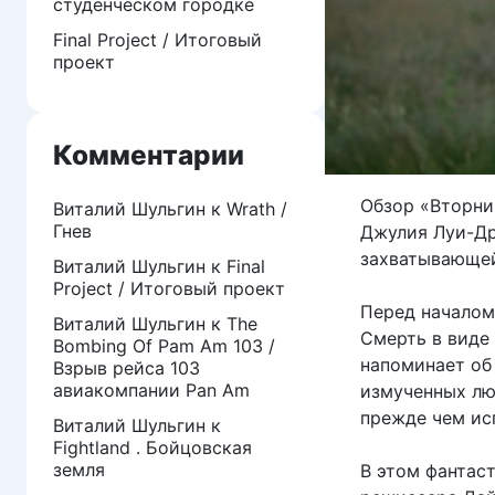
студенческом городке
Final Project / Итоговый
проект
Комментарии
Обзор «Вторни
Виталий Шульгин
к
Wrath /
Гнев
Джулия Луи-Др
захватывающей
Виталий Шульгин
к
Final
Project / Итоговый проект
Перед началом
Виталий Шульгин
к
The
Смерть в виде
Bombing Of Pam Am 103 /
напоминает об 
Взрыв рейса 103
авиакомпании Pan Am
измученных лю
прежде чем ис
Виталий Шульгин
к
Fightland . Бойцовская
земля
В этом фантас