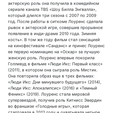
актерскую роль она получила в комедийном
сериале канала TBS «Шоу Билла Энгвалла»,
который длился три сезона с 2007 по 2009
год. После работы в ситкоме Лоуренс сделала
рывок к актерской игре, совершив прорывное
появление в инди-драме 2010 года. Зимняя
кость». В том же году фильм стал сенсацией
на кинофестивале «Сандэнс» и принес Лоуренс
ее первую номинацию на «Оскар» за лучшую
женскую роль. Лоуренс впервые покорила
Голливуд в фильме «Люди Икс: Первый класс»
(2011), в котором она сыграла роль Мистик.
Она повторила образ еще в трех фильмах:
«Люди Икс: Дни минувшего будущего» (2014),
«Люди Икс: Апокалипсис» (2016) и «Темный
Феникс» (2019). Лоуренс стала мировой
суперзвездой, получив роль Китнисс Эвердин
во франшизе «Голодные игры», которая
стартовала в 2012 году и охватывала четыре