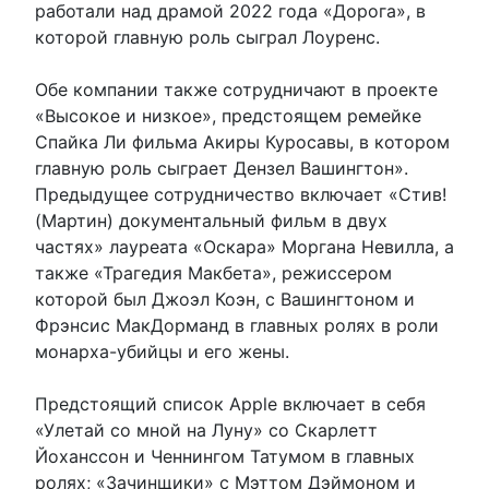
работали над драмой 2022 года «Дорога», в
которой главную роль сыграл Лоуренс.
Обе компании также сотрудничают в проекте
«Высокое и низкое», предстоящем ремейке
Спайка Ли фильма Акиры Куросавы, в котором
главную роль сыграет Дензел Вашингтон».
Предыдущее сотрудничество включает «Стив!
(Мартин) документальный фильм в двух
частях» лауреата «Оскара» Моргана Невилла, а
также «Трагедия Макбета», режиссером
которой был Джоэл Коэн, с Вашингтоном и
Фрэнсис МакДорманд в главных ролях в роли
монарха-убийцы и его жены.
Предстоящий список Apple включает в себя
«Улетай со мной на Луну» со Скарлетт
Йоханссон и Ченнингом Татумом в главных
ролях; «Зачинщики» с Мэттом Дэймоном и