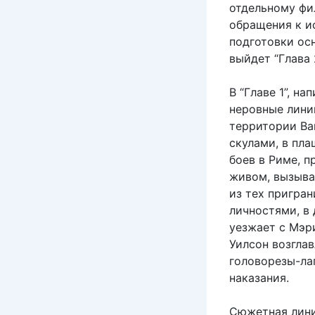
отдельному фил
обращения к и
подготовки осн
выйдет “Глава 2
В “Главе 1”, 
неровные лини
территории Ва
скулами, в пл
боев в Риме, 
живом, вызыва
из тех пригра
личностями, в
уезжает с Мэри
Уилсон возгла
головорезы-ла
наказания.
Сюжетная лини