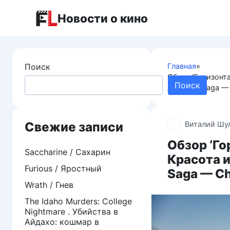
Перейти
Новости о кино
к
контенту
Поиск
Главная
»
Обзор ‘Горизонта
Поиск
American Saga — 
Свежие записи
Виталий Шу
Обзор ‘Го
Saccharine / Сахарин
Красота и
Furious / Яростный
Saga — Ch
Wrath / Гнев
The Idaho Murders: College
Nightmare . Убийства в
Айдахо: кошмар в