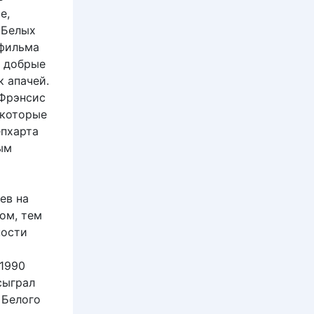
е,
 Белых
 фильма
к добрые
к апачей.
Фрэнсис
 которые
епхарта
ым
ев на
ом, тем
ности
 1990
сыграл
 Белого