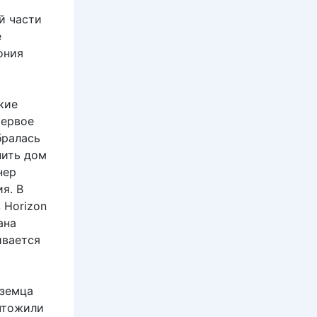
й части
е
ония
кие
Первое
бралась
нить дом
нер
я. В
 Horizon
ана
ивается
уземца
ичтожили