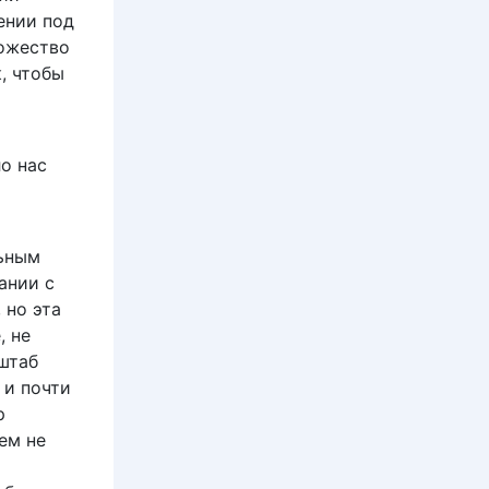
ении под
ножество
, чтобы
о нас
льным
ании с
 но эта
, не
сштаб
 и почти
р
Тем не