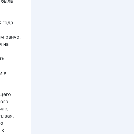
 была
3 года
м ранчо.
я на
ть
м к
ющего
рого
час,
тывая,
то
 к