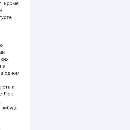
л, кроме
и
густе
до
ми
ских
 в
 в одном
лота и
ле Люк
,
-нибудь
в