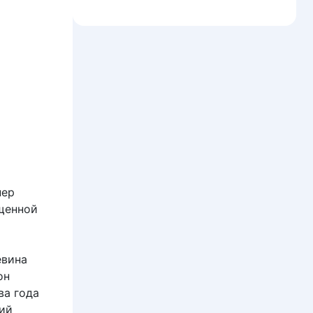
нер
щенной
евина
он
ва года
щий