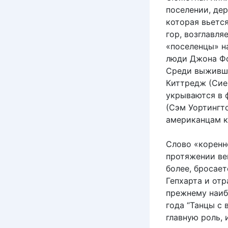
поселении, дер
которая вьетс
гор, возглавля
«поселенцы» н
люди Джона Фор
Среди выживши
Киттредж (Сие
укрываются в ф
(Сэм Уортингт
американцам к
Слово «коренн
протяжении ве
более, бросает
Гепхарта и отр
прежнему наиб
года “Танцы с
главную роль,