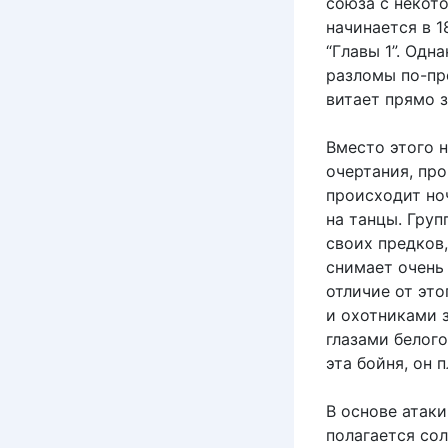
союза с некото
начинается в 1
“Главы 1”. Одн
разломы по-пр
витает прямо 
Вместо этого н
очертания, пр
происходит ноч
на танцы. Гру
своих предков
снимает очень 
отличие от это
и охотниками 
глазами белого
эта бойня, он п
В основе атак
полагается со