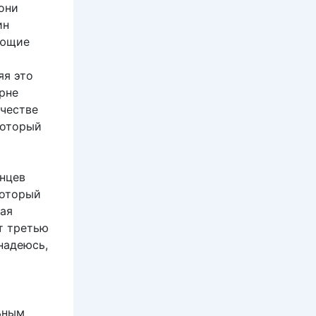
 они
ин
яющие
яя это
рне
ачестве
который
анцев
который
ная
т третью
надеюсь,
льным