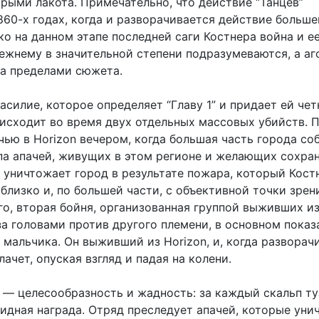
рыми лакота. Примечательно, что действие “Танцев”
860-х годах, когда и разворачивается действие больше
ако на данном этапе последней саги Костнера война и е
ежнему в значительной степени подразумеваются, а аг
за пределами сюжета.
асилие, которое определяет “Главу 1” и придает ей чет
оисходит во время двух отдельных массовых убийств. 
ью в Horizon вечером, когда большая часть города со
ппа апачей, живущих в этом регионе и желающих сохра
, уничтожает город в результате пожара, который Кост
близко и, по большей части, с объективной точки зрени
го, вторая бойня, организованная группой выживших из
за головами против другого племени, в основном показ
 мальчика. Он выживший из Horizon, и, когда разворач
лачет, опуская взгляд и падая на колени.
и — целесообразность и жадность: за каждый скальп т
лидная награда. Отряд преследует апачей, которые ун