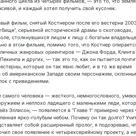
анного цикла из четырех фильмов, — это то, что земля
сивой, и каждый хотел получить свой кусочек.
рвый фильм, снятый Костнером после его вестерна 200
тбище”, серьезной исторической драмы о скотоводах,
воле, столкнувшихся лицом к лицу с богатым владельце
но в этом фильме, помимо того, что Костнер опираетс
личных жанровых ориентиров — Джона Форда, Клинта
Пекинпа и других, — так это то, как он пытается почти
стерны, которые он так явно любит, и в то же время
 об американском Западе своим персонажем, склонны
лок с привидениями.
е самого человека — жесткого, немногословного, уме
оружием и неплохо ладящего с маленькими леди, кото
ейз Эллисон, — появляется в “Главе 1” примерно через 
ленная ярко-голубым небом. Почему он так долго? Учи
дставляет собой расширенный пролог, я подозреваю, ч
очил свое появление к четырехсерийному проекту, а не