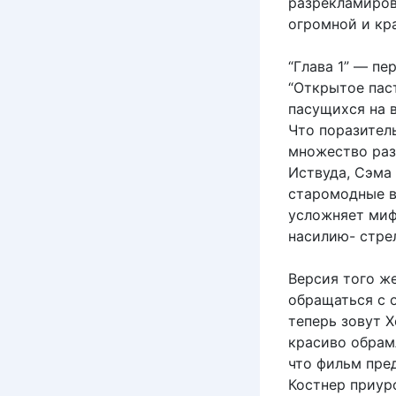
разрекламиров
огромной и кра
“Глава 1” — пе
“Открытое пас
пасущихся на 
Что поразитель
множество раз
Иствуда, Сэма 
старомодные ве
усложняет миф
насилию- стре
Версия того ж
обращаться с 
теперь зовут Х
красиво обрам
что фильм пре
Костнер приур