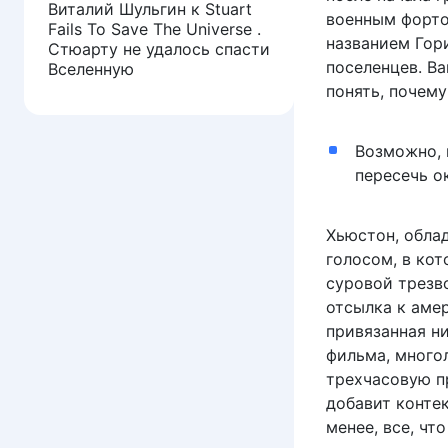
Виталий Шульгин
к
Stuart
военным форто
Fails To Save The Universe .
названием Гор
Стюарту не удалось спасти
поселенцев. Ва
Вселенную
понять, почем
Возможно, 
пересечь ок
Хьюстон, обла
голосом, в кот
суровой трезво
отсылка к аме
привязанная ни
фильма, много
трехчасовую п
добавит контек
менее, все, чт