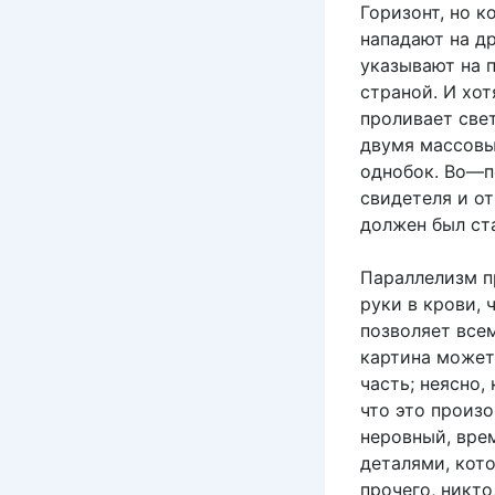
Горизонт, но к
нападают на д
указывают на 
страной. И хот
проливает свет
двумя массовы
однобок. Во—п
свидетеля и от
должен был ст
Параллелизм пр
руки в крови,
позволяет все
картина может 
часть; неясно,
что это произо
неровный, вр
деталями, кот
прочего, никто