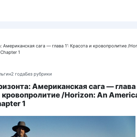
: Американская сага — глава 1’: Красота и кровопролитие /Hor
Chapter 1
льгин
2 года
Без рубрики
ризонта: Американская сага — глава 1
 кровопролитие /Horizon: An Americ
apter 1