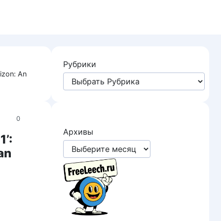
Рубрики
izon: An
0
Архивы
’:
an