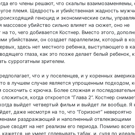
огда его члены решают, что скальпы взаимозаменяемы,
ругое племя. Щедрость и убийственная жадность мужч
происходящий геноцид и экономические силы, управл
я массовое убийство сильно влияет на сюжет, оно не
 на то, чего добивается Костнер. Вместо этого, дополн
ми убийствами, он создает параллелизм, который в ко
ервых, здесь нет местного ребенка, выступающего в к
водящего глаза, как это позже делает белый ребенок, 
ать суррогатным зрителем.
едполагает, что и у поселенцев, и у коренных америк
 что в лучшем случае является упрощенным подходом, 
м соскочить с крючка. Более сложная и последователь
сложиться, когда откроется “Глава 2”. Костнер снимае
 когда выйдет четвертый фильм и выйдет ли вообще. Я 
йдет, даже несмотря на то, что “Горизонт” невероятно
еменами раздражающий и наполненный отвлекающими
орые сводят на нет реализм его периода. Помимо всего
, кажется, не умеет сплевывать табак, и, судя по идеа