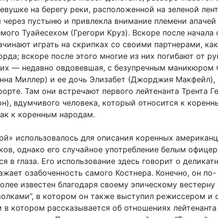
евушке на берегу реки, расположенной на зеленой лент
я через пустыню и привлекла внимание племени апачей
емого Туайесехом (Грегори Круз). Вскоре после начала
ачинают играть на скрипках со своими партнерами, ка
да; вскоре после этого многие из них погибают от ру
х — недавно овдовевшая, с безупречным маникюром 
нна Миллер) и ее дочь Элизабет (Джорджия Макфейл),
орте. Там они встречают первого лейтенанта Трента Г
он), вдумчивого человека, который относится к коренн
ак к коренным народам.
ой» использовалось для описания коренных американц
ков, однако его случайное употребление белым офицер
ся в глаза. Его использование здесь говорит о деликат
ажает озабоченность самого Костнера. Конечно, он по-
олее известен благодаря своему эпическому вестерну
 волками”, в котором он также выступил режиссером и 
 и в котором рассказывается об отношениях лейтенанта