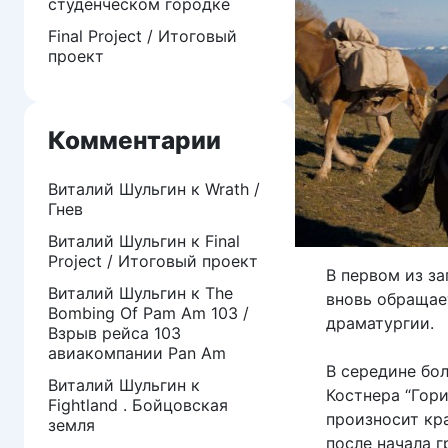
студенческом городке
Final Project / Итоговый
проект
Комментарии
Виталий Шульгин
к
Wrath /
Гнев
Виталий Шульгин
к
Final
Project / Итоговый проект
В первом из з
Виталий Шульгин
к
The
вновь обращае
Bombing Of Pam Am 103 /
драматургии.
Взрыв рейса 103
авиакомпании Pan Am
В середине бо
Виталий Шульгин
к
Костнера “Гори
Fightland . Бойцовская
произносит кра
земля
после начала 