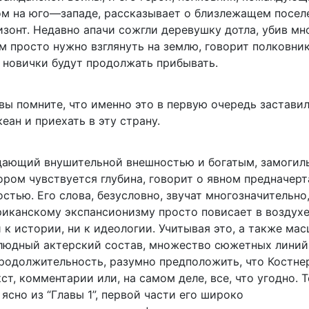
м на юго—западе, рассказывает о близлежащем посел
изонт. Недавно апачи сожгли деревушку дотла, убив м
м просто нужно взглянуть на землю, говорит полковник
у новички будут продолжать прибывать.
вы помните, что именно это в первую очередь заставил
еан и приехать в эту страну.
дающий внушительной внешностью и богатым, замоги
ором чувствуется глубина, говорит о явном предначерт
стью. Его слова, безусловно, звучат многозначительно,
риканскому экспансионизму просто повисает в воздухе
 к истории, ни к идеологии. Учитывая это, а также ма
людный актерский состав, множество сюжетных линий
родолжительность, разумно предположить, что Костне
ст, комментарии или, на самом деле, все, что угодно. 
о ясно из “Главы 1”, первой части его широко