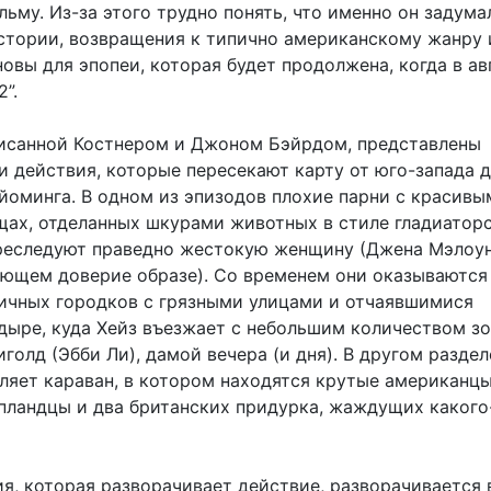
ьму. Из-за этого трудно понять, что именно он задума
стории, возвращения к типично американскому жанру 
овы для эпопеи, которая будет продолжена, когда в ав
”.
написанной Костнером и Джоном Бэйрдом, представлены
и действия, которые пересекают карту от юго-запада 
йоминга. В одном из эпизодов плохие парни с красивы
ащах, отделанных шкурами животных в стиле гладиатор
преследуют праведно жестокую женщину (Джена Мэлоун
ющем доверие образе). Со временем они оказываются
ничных городков с грязными улицами и отчаявшимися
 дыре, куда Хейз въезжает с небольшим количеством зо
голд (Эбби Ли), дамой вечера (и дня). В другом разде
вляет караван, в котором находятся крутые американцы
пландцы и два британских придурка, жаждущих какого
я, которая разворачивает действие, разворачивается 