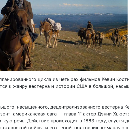
апланированного цикла из четырех фильмов Кевин Кост
тся к жанру вестерна и истории США в большой, насы
льшого, насыщенного, децентрализованного вестерна К
зонт: американская сага — глава 1” актер Дэнни Хьюст
ткую речь. Действие происходит в 1863 году, спустя д
гражданской войны, и его герой, полковник, командую