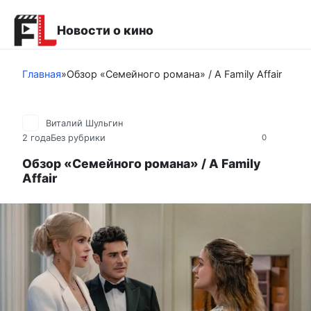
Перейти
к
Новости о кино
контенту
Главная
»
Обзор «Семейного романа» / A Family Affair
Виталий Шульгин
2 года
Без рубрики
0
Обзор «Семейного романа» / A Family
Affair