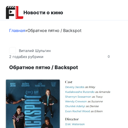
Перейти
к
Новости о кино
контенту
Главная
»
Обратное пятно / Backspot
Виталий Шульгин
2 года
Без рубрики
0
Обратное пятно / Backspot