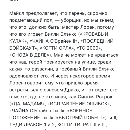
Майкл предполагает, что парень, скромно
подметающий пол, — уборщик, но мы знаем,
что это, должно быть, мастер Лорен, потому
что его играет Билли Блэнкс («КРОВАВЫЙ
КУЛАК», «ЧАЙНА О’Брайен II», «ПОСЛЕДНИЙ
БОЙСКАУТ», «КОГТИ ОРЛА», «ТС 2000»,
«СНОВА В ДЕЛЕ»). Мне не может не нравиться,
что наш герой тренируется на улице, среди
каких-то развалин, а гребаный Билли Блэнкс
вдохновляет его. И через некоторое время
Лорен говорит ему, что пришло время
встретиться с сэнсэем Драко, и тот ведет его
в место, где не кто иная, как Синтия Ротрок
(«ДА, МАДАМ!», «ИСПРАВЛЕНИЕ ОШИБОК»,
«ЧАЙНА О’Брайен I и II», «ВОЕННОЕ
ПОЛОЖЕНИЕ I и II», «БЫСТРЫЙ ПОБЕГ I»). и II,
ЛЕДИ ДРАКОН 1 и 2, КОГТИ ТИГРА I, II и III,