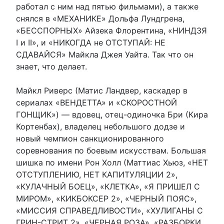
работал с ним над пятью фильмами), а также
снялся в «МЕХАНИКЕ» Дольфа Лундгрена,
«БЕССПОРНЫХ» Айзека Флорентина, «НИНДЗЯ
I и II», и «НИКОГДА не ОТСТУПАЙ: НЕ
СДАВАЙСЯ» Майкла Джея Уайта. Так что он
знает, что делает.
Майкл Риверс (Матис Ландвер, каскадер в
сериалах «ВЕНДЕТТА» и «СКОРОСТНОЙ
ГОНЩИК») — вдовец, отец-одиночка Бри (Кира
Кортенбах), владелец небольшого додзе и
новый чемпион санкционированного
соревнования по боевым искусствам. Большая
шишка по имени Рон Холл (Маттиас Хьюз, «НЕТ
ОТСТУПЛЕНИЮ, НЕТ КАПИТУЛЯЦИИ 2»,
«КУЛАЧНЫЙ БОЕЦ», «КЛЕТКА», «Я ПРИШЕЛ С
МИРОМ», «КИКБОКСЕР 2», «ЧЕРНЫЙ ПОЯС»,
«МИССИЯ СПРАВЕДЛИВОСТИ», «ХУЛИГАНЫ С
ГРИН-СТРИТ 2», «ЧЕРНАЯ РОЗА», «РАЗБОРКИ