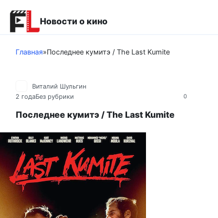
Перейти
к
Новости о кино
контенту
Главная
»
Последнее кумитэ / The Last Kumite
Виталий Шульгин
2 года
Без рубрики
0
Последнее кумитэ / The Last Kumite