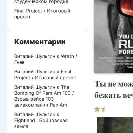
студенческом городке
Final Project / Итоговый
проект
Комментарии
Виталий Шульгин
к
Wrath /
Гнев
Виталий Шульгин
к
Final
Project / Итоговый проект
Виталий Шульгин
к
The
Bombing Of Pam Am 103 /
Взрыв рейса 103
авиакомпании Pan Am
Виталий Шульгин
к
Fightland . Бойцовская
земля