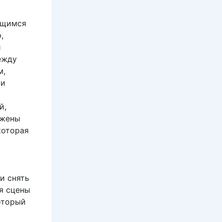
ающимся
,
й
ежду
м,
 и
й,
 жены
 которая
и снять
я сцены
который