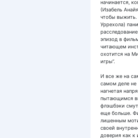
начинается, ко
(Изабель Анайя
чтобы выжить.
Уррехола) пан
расследование
эпизод в филь
читающем инст
охотится на М
игры”.
И все же на са
самом деле не
нагнетая напр
пытающимся вы
флэшбэки смут
еще больше. Ф
лишенным моти
своей внутренн
доверия как к 