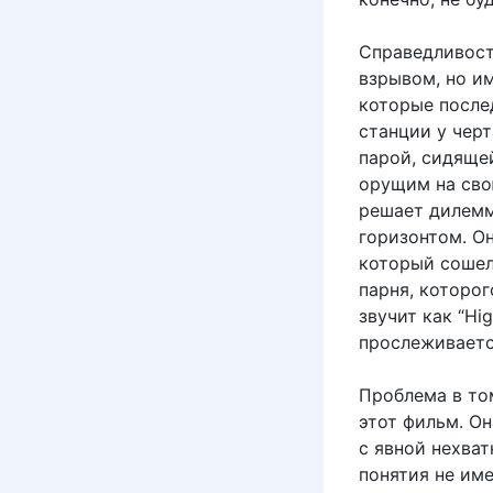
Справедливост
взрывом, но и
которые после
станции у черт
парой, сидящей
орущим на сво
решает дилемму
горизонтом. О
который сошел
парня, которог
звучит как “Hi
прослеживаетс
Проблема в то
этот фильм. О
с явной нехват
понятия не име