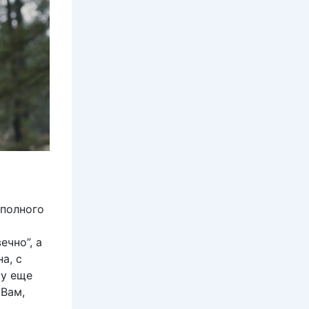
 полного
чно”, а
а, с
ку еще
 Вам,