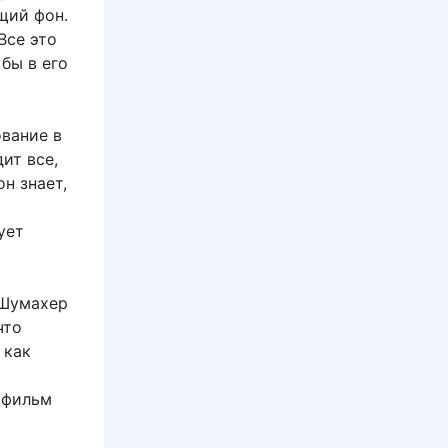
щий фон.
Все это
бы в его
вание в
ит все,
он знает,
ует
 Шумахер
что
 как
 фильм