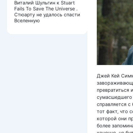
Виталий Шульгин
к
Stuart
Fails To Save The Universe .
Стюарту не удалось спасти
Вселенную
Джей Кей Симмо
завораживающе
превратиться и
сумасшедшего 
справляется с
тот факт, что
которой они пр
более запомин
конечно, не буд