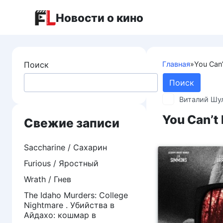
Перейти
Новости о кино
к
контенту
Поиск
Главная
»
You Can
Поиск
Виталий Шу
You Can’t
Свежие записи
Saccharine / Сахарин
Furious / Яростный
Wrath / Гнев
The Idaho Murders: College
Nightmare . Убийства в
Айдахо: кошмар в