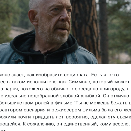
нс знает, как изобразить социопата. Есть что-то
е в таком исполнителе, как Симмонс, который может
з парня, похожего на обычного соседа по пригороду, в
с идеально подобранной злобной улыбкой. Он отлично
 большинством ролей в фильме “Ты не можешь бежать ве
 соавтором сценария и режиссером фильма была его жен
ожили почти тридцать лет, вероятно, сделал эту съем
ающейся. К сожалению, он единственный, кому весело.
ет.