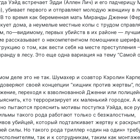
гда Уэйд встречает Эдди (Аллен Лич) и его падчерицу
), убивает первого и отправляет молодую женщину в л
 В то время как беременная мать Миранды Дженни (Фе
икует дома, а неумелые местные копы с трудом справл
м, по—видимому, первых убийств в их районе — лучш
ме рассказывает о некомпетентном помощнике шерифа
рукцию о том, как вести себя на месте преступления 
иранду в лесу. Это еще одна вариация на тему “Самой 
мом деле это не так. Шумахер и соавтор Кэролин Карп
 доверяют своей концепции “хищник против жертвы”, п
яжение, переходя к взволнованной Дженни или полицей
яснить, кто терроризирует их маленький городок. А 
но пытаются прояснить мотивы поступка Уэйда, все р
ильмы такого рода работают только с безжалостным,
вов убийцей, который подталкивает жертву к раскры
ей силы. Но такого рода триллер «один на один» треб
исполнителям, так и к сотрудникам, таким как монтаж