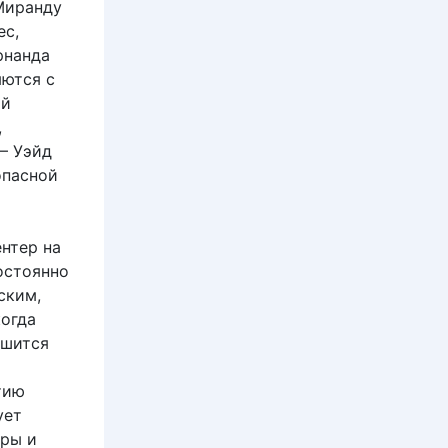
 Миранду
ес,
рнанда
яются с
ий
,
— Уэйд
опасной
ентер на
остоянно
ским,
когда
ушится
тию
ует
еры и