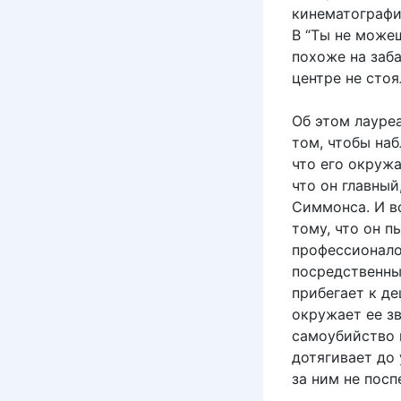
кинематографи
В “Ты не можеш
похоже на заба
центре не стоя
Об этом лауре
том, чтобы на
что его окружа
что он главный
Симмонса. И вс
тому, что он 
профессионало
посредственны
прибегает к д
окружает ее зв
самоубийство 
дотягивает до
за ним не посп