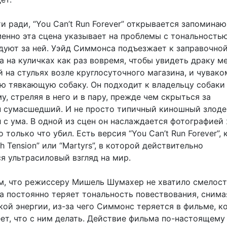
и ради, “You Can’t Run Forever” открывается запомин
менно эта сцена указывает на проблемы с тональностью
дуют за ней. Уэйд Симмонса подъезжает к заправочно
а на куличках как раз вовремя, чтобы увидеть драку м
 на стульях возле круглосуточного магазина, и чувако
ю тявкающую собаку. Он подходит к владельцу собаки
, стреляя в него и в пару, прежде чем скрыться за
н сумасшедший. И не просто типичный киношный злоде
 с ума. В одной из сцен он наслаждается фотографией
о только что убил. Есть версия “You Can’t Run Forever”,
gh Tension” или “Martyrs”, в которой действительно
я ультрасиловый взгляд на мир.
м, что режиссеру Мишель Шумахер не хватило смелост
на постоянно теряет тональность повествования, снима
кой энергии, из-за чего Симмонс теряется в фильме, 
ет, что с ним делать. Действие фильма по-настоящему