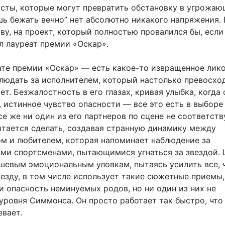
сты, которые могут превратить обстановку в угрожаю
ь бежать вечно” нет абсолютно никакого напряжения. 
ву, на проект, который полностью провалился бы, если 
л лауреат премии «Оскар».
ате премии «Оскар» — есть какое-то извращенное лико
блюдать за исполнителем, который настолько превосход
ет. Безжалостность в его глазах, кривая улыбка, когда 
, истинное чувство опасности — все это есть в выборе
е же ни один из его партнеров по сцене не соответств
пытается сделать, создавая странную динамику между
м и любителем, которая напоминает наблюдение за
ми спортсменами, пытающимися угнаться за звездой.
ешевым эмоциональным уловкам, пытаясь усилить все, 
езду, в том числе использует такие сюжетные приемы,
и опасность неминуемых родов, но ни один из них не
 уровня Симмонса. Он просто работает так быстро, что
евает.