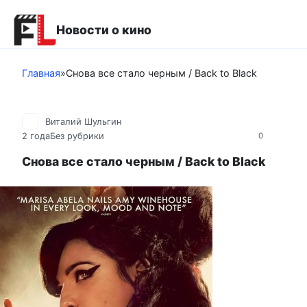
Перейти
к
Новости о кино
контенту
Главная
»
Снова все стало черным / Back to Black
Виталий Шульгин
2 года
Без рубрики
0
Снова все стало черным / Back to Black