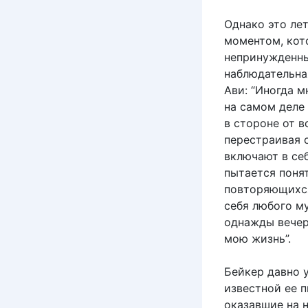
Однако это ле
моментом, кот
непринужденны
наблюдательна
Ави: “Иногда м
на самом деле
в стороне от в
перестраивая 
включают в се
пытается поня
повторяющихся 
себя любого м
однажды вечеро
мою жизнь”.
Бейкер давно у
известной ее п
оказавшие на 