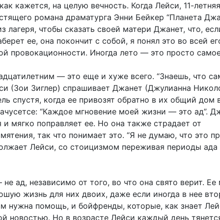
 как кажется, на целую вечность. Когда Лейси, 11-летня
естящего романа драматурга Энни Бейкер “Планета Джа
з лагеря, чтобы сказать своей матери Джанет, что, есл
аберет ее, она покончит с собой, я понял это во всей ег
ой провокационности. Иногда лето — это просто самое
адцатилетним — это еще и хуже всего. “Знаешь, что са
си (Зои Зиглер) спрашивает Джанет (Джулианна Никол
ль спустя, когда ее привозят обратно в их общий дом 
ачусетсе: “Каждое мгновение моей жизни — это ад”. Д
 и мягко поправляет ее. Но она также страдает от
мятения, так что понимает это. “Я не думаю, что это п
должает Лейси, со стоицизмом переживая периоды ада
не ад, независимо от того, во что она свято верит. Ее
ошую жизнь для них двоих, даже если иногда в нее вт
м нужна помощь, и бойфренды, которые, как знает Лей
ой новостью. Но в возрасте Лейси каждый день тянется