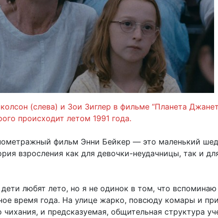
олсон (слева) и Зои Зиглер в фильме “Планета Джанет
ого происходит летом 1991 года.
ометражный фильм Энни Бейкер — это маленький шед
рия взросления как для девочки-неудачницы, так и дл
 дети любят лето, но я не одинок в том, что вспоминаю
ное время года. На улице жарко, повсюду комары и пр
о чихания, и предсказуемая, общительная структура уч