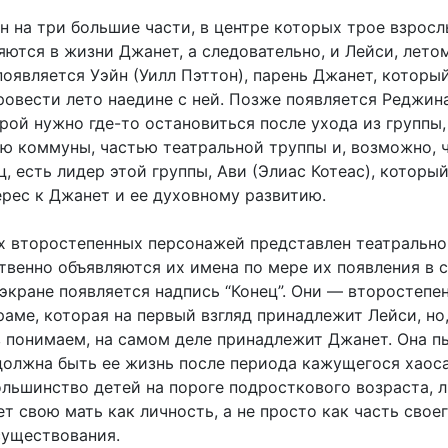
 на три большие части, в центре которых трое взросл
ются в жизни Джанет, а следовательно, и Лейси, летом
появляется Уэйн (Уилл Пэттон), парень Джанет, которы
ровести лето наедине с ней. Позже появляется Реджин
рой нужно где-то остановиться после ухода из группы,
ью коммуны, частью театральной труппы и, возможно, 
ц, есть лидер этой группы, Ави (Элиас Котеас), которы
ерес к Джанет и ее духовному развитию.
х второстепенных персонажей представлен театрально
венно объявляются их имена по мере их появления в с
 экране появляется надпись “Конец”. Они — второстепе
аме, которая на первый взгляд принадлежит Лейси, но
в понимаем, на самом деле принадлежит Джанет. Она п
должна быть ее жизнь после периода кажущегося хаоса
ольшинство детей на пороге подросткового возраста, 
т свою мать как личность, а не просто как часть свое
существования.