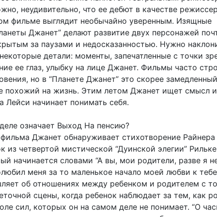
жно, неудивительно, что ее дебют в качестве режиссер
м фильме выглядит необычайно уверенным. Изящные
ланеты Джанет” делают развитие двух персонажей поч
крытым за паузами и недосказанностью. Нужно наклони
некоторые детали: моменты, запечатленные с точки зр
ие ее глаз, улыбку на лице Джанет. Фильмы часто стро
вения, но в “Планете Джанет” это скорее замедленный
е похожий на жизнь. Этим летом Джанет ищет смысл и
 а Лейси начинает понимать себя.
деле означает Выход На пенсию?
 фильма Джанет обнаруживает стихотворение Райнера
к из четвертой мистической “Дуинской элегии” Рильке
ый начинается словами “А вы, мои родители, разве я не
любил меня за то маленькое начало моей любви к тебе
ляет об отношениях между ребенком и родителем с т
точной сцены, когда ребенок наблюдает за тем, как р
оле сил, которых он на самом деле не понимает. “О ча