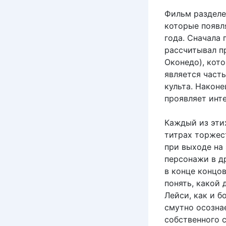
Фильм разделен
которые появля
года. Сначала 
рассчитывал п
Оконедо), кото
является част
культа. Наконе
проявляет инт
Каждый из эти
титрах торжест
при выходе на
персонажи в др
в конце концо
понять, какой 
Лейси, как и б
смутно осознае
собственного 