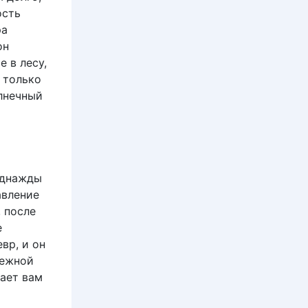
ость
ра
он
е в лесу,
 только
лнечный
 однажды
авление
 после
е
вр, и он
нежной
кает вам