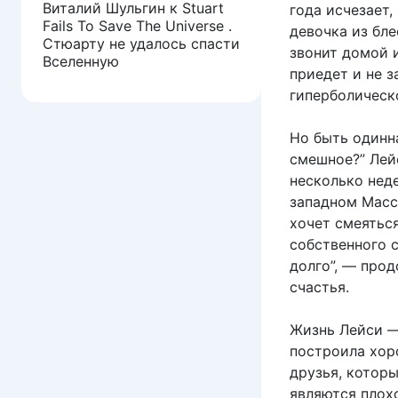
Виталий Шульгин
к
Stuart
года исчезает,
Fails To Save The Universe .
девочка из бл
Стюарту не удалось спасти
звонит домой и
Вселенную
приедет и не з
гиперболическ
Но быть одинн
смешное?” Лей
несколько неде
западном Масс
хочет смеяться
собственного с
долго”, — про
счастья.
Жизнь Лейси — 
построила хор
друзья, которы
являются плох