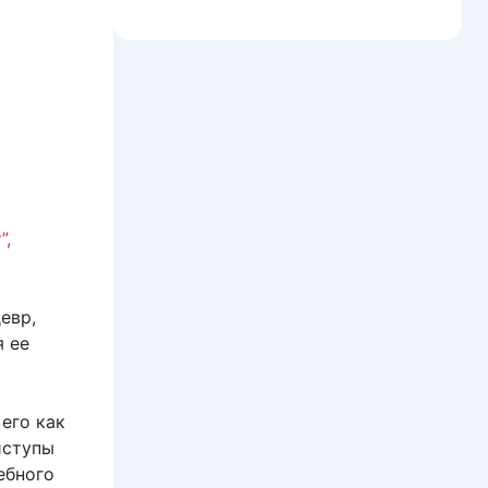
”,
евр,
я ее
 его как
иступы
ебного