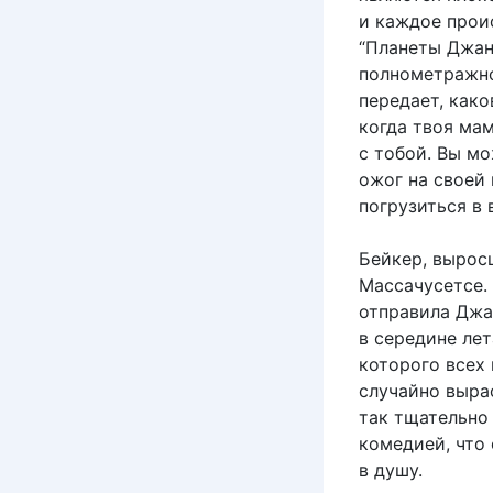
и каждое прои
“Планеты Джан
полнометражно
передает, како
когда твоя мам
с тобой. Вы м
ожог на своей
погрузиться в 
Бейкер, выросш
Массачусетсе. 
отправила Джа
в середине ле
которого всех
случайно выра
так тщательно
комедией, что 
в душу.