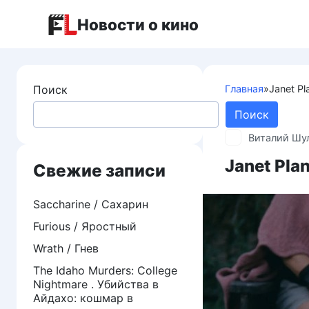
Перейти
Новости о кино
к
контенту
Поиск
Главная
»
Janet Pl
Поиск
Виталий Шу
Janet Pla
Свежие записи
Saccharine / Сахарин
Furious / Яростный
Wrath / Гнев
The Idaho Murders: College
Nightmare . Убийства в
Айдахо: кошмар в