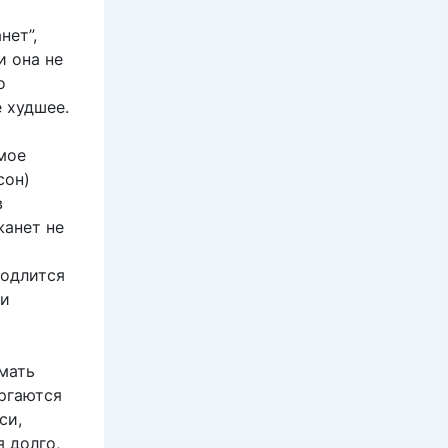
я
нет”,
и она не
о
 худшее.
мое
сон)
в
жанет не
родлится
 и
 мать
оргаются
си,
 долго,