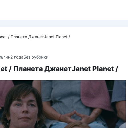
anet / Планета ДжанетJanet Planet /
льгин
2 года
Без рубрики
net / Планета ДжанетJanet Planet /