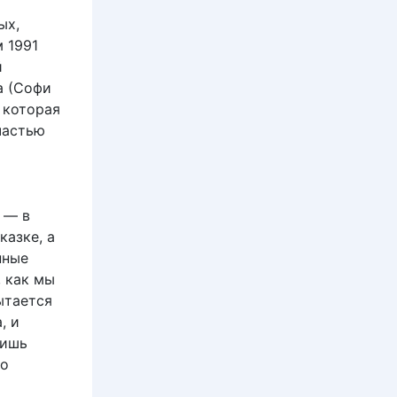
ых,
 1991
й
а (Софи
 которая
частью
й
 — в
казке, а
нные
, как мы
ытается
, и
лишь
го