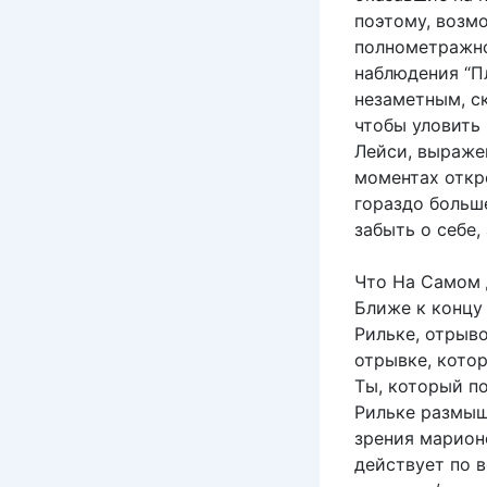
поэтому, возмо
полнометражно
наблюдения “П
незаметным, с
чтобы уловить 
Лейси, выражен
моментах откро
гораздо больш
забыть о себе,
Что На Самом 
Ближе к концу
Рильке, отрыво
отрывке, котор
Ты, который по
Рильке размыш
зрения марионе
действует по в