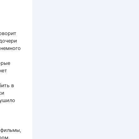
оворит
 дочери
 немного
орые
нет
бить в
си
рушило
 фильмы,
ром,