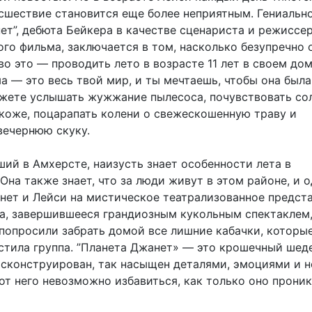
сшествие становится еще более неприятным. Гениальн
ет”, дебюта Бейкера в качестве сценариста и режиссе
го фильма, заключается в том, насколько безупречно 
во это — проводить лето в возрасте 11 лет в своем дом
а — это весь твой мир, и ты мечтаешь, чтобы она была
ожете услышать жужжание пылесоса, почувствовать со
 коже, поцарапать колени о свежескошенную траву и
вечернюю скуку.
ий в Амхерсте, наизусть знает особенности лета в
Она также знает, что за люди живут в этом районе, и
нет и Лейси на мистическое театрализованное предст
та, завершившееся грандиозным кукольным спектаклем,
 попросили забрать домой все лишние кабачки, которы
стила группа. ”Планета Джанет» — это крошечный шеде
 сконструирован, так насыщен деталями, эмоциями и 
от него невозможно избавиться, как только оно прони