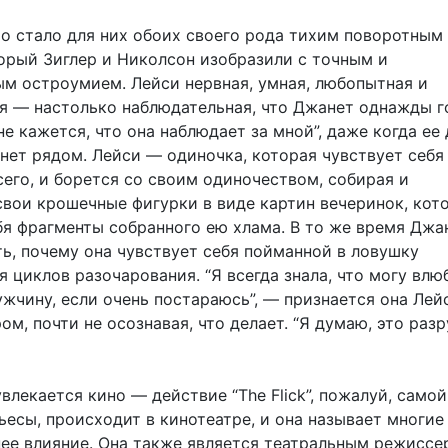
то стало для них обоих своего рода тихим поворотным
орый Зиглер и Николсон изобразили с точным и
м остроумием. Лейси нервная, умная, любопытная и
я — настолько наблюдательная, что Джанет однажды г
не кажется, что она наблюдает за мной”, даже когда ее
 нет рядом. Лейси — одиночка, которая чувствует себя
сего, и борется со своим одиночеством, собирая и
свои крошечные фигурки в виде картин вечеринок, кот
бя фрагменты собранного ею хлама. В то же время Джа
ть, почему она чувствует себя пойманной в ловушку
циклов разочарования. “Я всегда знала, что могу влю
ужчину, если очень постараюсь”, — признается она Лей
м, почти не осознавая, что делает. “Я думаю, это раз
влекается кино — действие “The Flick”, пожалуй, самой
ьесы, происходит в кинотеатре, и она называет многие
нее влияние. Она также является театральным режиссе