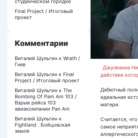
студенческом городке
Final Project / Итоговый
проект
Комментарии
Виталий Шульгин
к
Wrath /
Гнев
Джулианна Ник
Виталий Шульгин
к
Final
действие котор
Project / Итоговый проект
Дебютный полн
Виталий Шульгин
к
The
Bombing Of Pam Am 103 /
идеальная исто
Взрыв рейса 103
матери.
авиакомпании Pan Am
Виталий Шульгин
к
Считается, что
Fightland . Бойцовская
самое неприят
земля
аллергическог