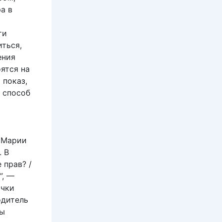
а в
ти
ться,
ения
ятся на
 показ,
 способ
 Марии
. В
 прав? /
”, —
очки
одитель
сы