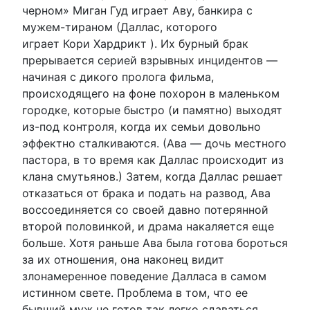
черном» Миган Гуд играет Аву, банкира с
мужем-тираном (Даллас, которого
играет Кори Хардрикт ). Их бурный брак
прерывается серией взрывных инцидентов —
начиная с дикого пролога фильма,
происходящего на фоне похорон в маленьком
городке, которые быстро (и памятно) выходят
из-под контроля, когда их семьи довольно
эффектно сталкиваются. (Ава — дочь местного
пастора, в то время как Даллас происходит из
клана смутьянов.) Затем, когда Даллас решает
отказаться от брака и подать на развод, Ава
воссоединяется со своей давно потерянной
второй половинкой, и драма накаляется еще
больше. Хотя раньше Ава была готова бороться
за их отношения, она наконец видит
злонамеренное поведение Далласа в самом
истинном свете. Проблема в том, что ее
бывший муж не готов так легко сдаваться.