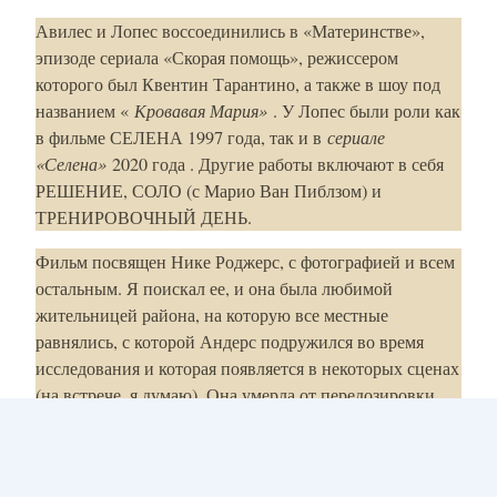
Авилес и Лопес воссоединились в «Материнстве»,
эпизоде ​​сериала «Скорая помощь», режиссером
которого был Квентин Тарантино, а также в шоу под
названием «
Кровавая Мария»
. У Лопес были роли как
в фильме СЕЛЕНА 1997 года, так и в
сериале
«Селена»
2020 года . Другие работы включают в себя
РЕШЕНИЕ, СОЛО (с Марио Ван Пиблзом) и
ТРЕНИРОВОЧНЫЙ ДЕНЬ.
Фильм посвящен Нике Роджерс, с фотографией и всем
остальным. Я поискал ее, и она была любимой
жительницей района, на которую все местные
равнялись, с которой Андерс подружился во время
исследования и которая появляется в некоторых сценах
(на встрече, я думаю). Она умерла от передозировки
героина до выхода фильма, и Андерс фактически
усыновил ее маленького сына. Его зовут Рубен Гудбер-
Андерс, и теперь он фотограф.