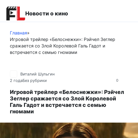
Перейти
к
Новости о кино
контенту
Главная
»
Игровой трейлер «Белоснежки»: Рэйчел Зеглер
сражается со Злой Королевой Галь Гадот и
встречается с семью гномами
Виталий Шульгин
2 года
Без рубрики
0
Игровой трейлер «Белоснежки»: Рэйчел
Зеглер сражается со Злой Королевой
Галь Гадот и встречается с семью
гномами