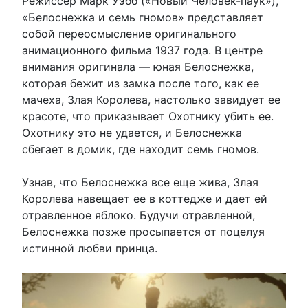
Режиссер Марк Уэбб («Новый Человек-паук»),
«Белоснежка и семь гномов» представляет
собой переосмысление оригинального
анимационного фильма 1937 года. В центре
внимания оригинала — юная Белоснежка,
которая бежит из замка после того, как ее
мачеха, Злая Королева, настолько завидует ее
красоте, что приказывает Охотнику убить ее.
Охотнику это не удается, и Белоснежка
сбегает в домик, где находит семь гномов.
Узнав, что Белоснежка все еще жива, Злая
Королева навещает ее в коттедже и дает ей
отравленное яблоко. Будучи отравленной,
Белоснежка позже просыпается от поцелуя
истинной любви принца.