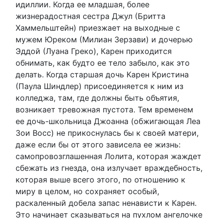
идиллии. Когда ее младшая, более
жизнерадостная сестра Джул (Бритта
Хаммельштейн) приезжает на выходные с
мужем Юреком (Милиан Зерзави) и дочерью
Эддой (Луана Греко), Карен приходится
обнимать, как будто ее тело забыло, как это
делать. Когда старшая дочь Карен Кристина
(Паула Шиндлер) присоединяется к ним из
колледжа, там, где должны быть объятия,
возникает тревожная пустота. Тем временем
ее дочь-школьница Джоанна (обжигающая Леа
Зои Восс) не прикоснулась бы к своей матери,
даже если бы от этого зависела ее жизнь:
самопровозглашенная Лолита, которая жаждет
сбежать из гнезда, она излучает враждебность,
которая выше всего этого, по отношению к
миру в целом, но сохраняет особый,
раскаленный добела запас ненависти к Карен.
Это начинает сказываться на пухлом ангелочке