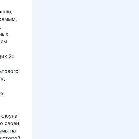
ошли,
рямым,
,
ных
тем
щих 2»
ьтового
ад.
их
 клоуна-
о своей
ьмы на
 которой