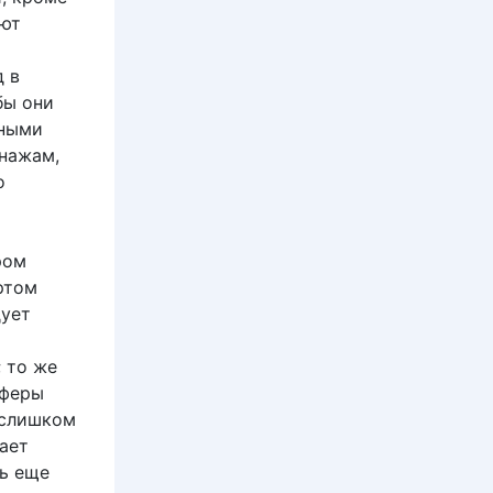
яют
д в
бы они
ьными
нажам,
о
ром
ртом
дует
 то же
сферы
 слишком
ает
ть еще