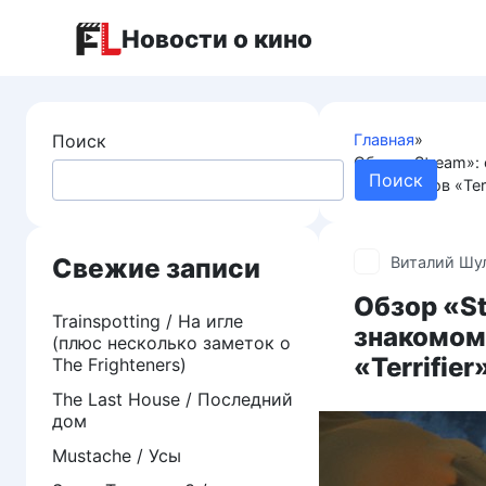
Перейти
Новости о кино
к
контенту
Поиск
Главная
»
Обзор «Stream»:
Поиск
продюсеров «Terr
Свежие записи
Виталий Шу
Обзор «St
Trainspotting / На игле
знакомом
(плюс несколько заметок о
«Terrifier
The Frighteners)
The Last House / Последний
дом
Mustache / Усы