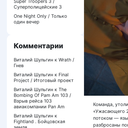
Super Troopers 3 /
Суперполицейские 3
One Night Only / Только
один вечер
Комментарии
Виталий Шульгин
к
Wrath /
Гнев
Виталий Шульгин
к
Final
Project / Итоговый проект
Виталий Шульгин
к
The
Bombing Of Pam Am 103 /
Взрыв рейса 103
Команда, утол
авиакомпании Pan Am
«Ужасающего 2
Виталий Шульгин
к
потоком — язы
Fightland . Бойцовская
разбросаны по
земля