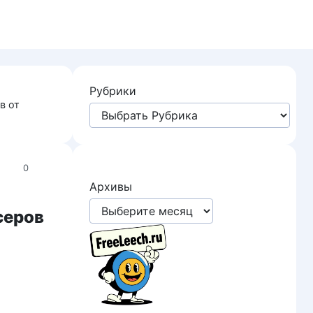
Рубрики
в от
0
Архивы
серов