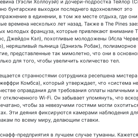
Кевина (Уэсли Холлоуэй) и дочери-подростка Тейлор (
нно бунтарские выходки последнего вдохновляют это
пражнение в единении, в том же месте отдыха, где они
ые времена несколько лет назад. Также в The Pines за
ых молодых француза, которые привлекают внимание 
с, Джейдон Кэл), похотливые молодожены (Исла Черве
о), неряшливый пьяница (Дэниэль Робак), полиаморное
гие, представленные так мимолетно, что они в основн
ько для того, чтобы увеличить количество тел.
ещается странностями сотрудника ресепшена мистера
жеффри Комбса), который утверждает, что «система н
ачестве оправдания для требования оплаты наличными 
 отключенного Wi-Fi. Он забывает упомянуть, что вско
печатано, чтобы за невезучими гостями могли охотитьс
ках. Эти деяния фиксируются камерами наблюдения дл
вакам по всему миру, делающим ставки.
 снафф-предприятия в лучшем случае туманны. Кажется,