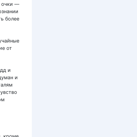
ь очки —
ознании
ть более
учайные
ие от
дд и
думан и
талям
чувство
ом
, кроме