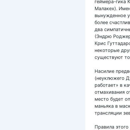
геймера-гика 
Малакех). Име
вынужденное у
более счастлив
два симпатичн
(Эндрю Роджер
Крис Гуттадар
некоторые дру
существуют тол
Насилие предв
(неуклюжего Д
работает» в к
отмахивания от
место будет о
маньяка в мас
трансляции зе
Правила этого