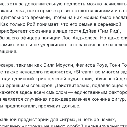
ие, хотя за дополнительную подлость можно начислит
«Ужаситель», некоторые жертвы остаются живыми и в с
 длительного времени, чтобы на них можно было насла
Как только Рой понимает, что его семья в серьезной
приобретает союзника в лице гостя Дэйва (Тим Рид),
бывшего офицера полиции Лос-Анджелеса. Но даже сл
намике власти не удерживают это захваченное населен
ащения.
жанра, такими как Билл Моусли, Фелисса Роуз, Тони То
ые также ненадолго появляются, «Stream» во многом за
к один длинный крик целевой аудитории, обученной де
й франшизы слэшеров. Действительно, подавляющее 
кажется здесь всем смыслом — единственным фактор
 является случайная преждевременная кончина фигур,
мы предполагали, проживут дольше.
еальной предыстории для «игры», и четыре немых,
основных «игрока» не имеют особой индивидуальности