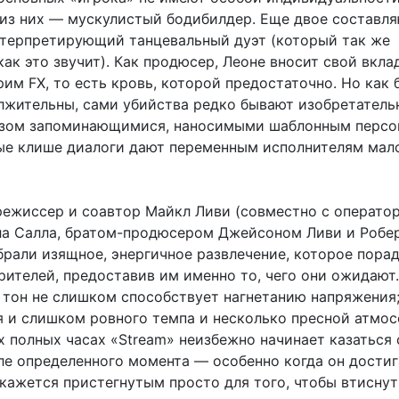
н из них — мускулистый бодибилдер. Еще двое составл
нтерпретирующий танцевальный дуэт (который так же
как это звучит). Как продюсер, Леоне вносит свой вкла
им FX, то есть кровь, которой предостаточно. Но как 
лжительны, сами убийства редко бывают изобретател
азом запоминающимися, наносимыми шаблонным персо
ые клише диалоги дают переменным исполнителям мал
 режиссер и соавтор Майкл Ливи (совместно с операто
а Салла, братом-продюсером Джейсоном Ливи и Робе
брали изящное, энергичное развлечение, которое пора
рителей, предоставив им именно то, чего они ожидают.
тон не слишком способствует нагнетанию напряжения;
я и слишком ровного темпа и несколько пресной атмо
ух полных часах «Stream» неизбежно начинает казаться
ле определенного момента — особенно когда он достиг
 кажется пристегнутым просто для того, чтобы втисну