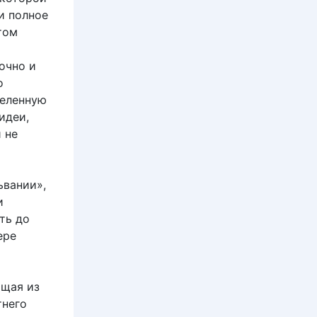
и полное
том
очно и
о
деленную
идеи,
 не
ьвании»,
и
ть до
ере
ящая из
тнего