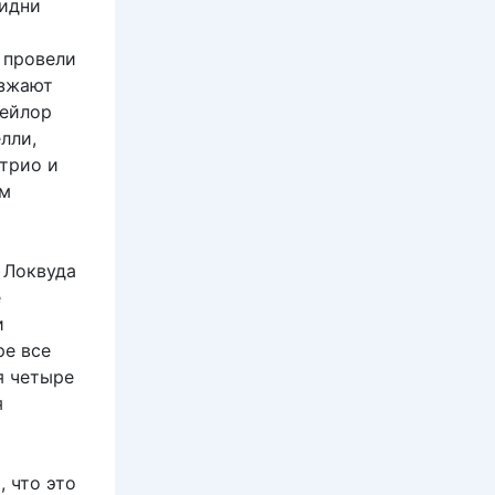
Сидни
 провели
езжают
Тейлор
лли,
 трио и
ом
 Локвуда
е
и
ре все
я четыре
я
 что это