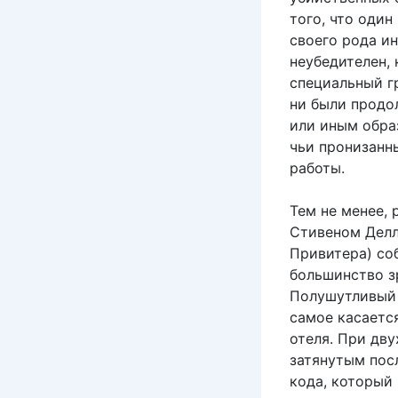
того, что оди
своего рода и
неубедителен, 
специальный гр
ни были продо
или иным обр
чьи пронизанн
работы.
Тем не менее,
Стивеном Делл
Привитера) со
большинство з
Полушутливый 
самое касаетс
отеля. При дв
затянутым пос
кода, который