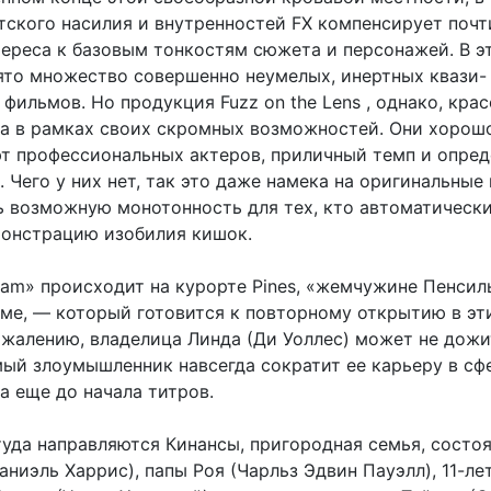
тского насилия и внутренностей FX компенсирует почт
тереса к базовым тонкостям сюжета и персонажей. В э
ято множество совершенно неумелых, инертных квази-
фильмов. Но продукция Fuzz on the Lens , однако, крас
а в рамках своих скромных возможностей. Они хорош
ют профессиональных актеров, приличный темп и опре
 Чего у них нет, так это даже намека на оригинальные 
ь возможную монотонность для тех, кто автоматически
монстрацию изобилия кишок.
eam» происходит на курорте Pines, «жемчужине Пенсил
аме, — который готовится к повторному открытию в эт
ожалению, владелица Линда (Ди Уоллес) может не дожи
мый злоумышленник навсегда сократит ее карьеру в сф
а еще до начала титров.
туда направляются Кинансы, пригородная семья, состо
ниэль Харрис), папы Роя (Чарльз Эдвин Пауэлл), 11-ле