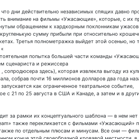
, что дни действительно независимых спящих давно пр
ть внимание на фильмы «Ужасающие», которые, с их п
нутым обращением к хардкорным поклонникам ужасов
 кругленькую сумму прибыли при относительно крошеч
етах. Третья полнометражка выйдет этой осенью, но 
 «
стоятельная попытка большей части команды «Ужасаю
ем сценариста и режиссера
, сопродюсера здесь), которая извлекла выгоду из кул
ала, собрав почти 16 миллионов долларов два года наз
 запускается как ограниченное театральное событие,
е с 21 по 25 августа в США и Канаде, а затем и в друг
дит за рамки их концептуального шаблона — в нем нет
eam» также перекликается с фильмами «Ужасающий» п
 также по отдельным плюсам и минусам. Все они — фил
енном конце этой своеобразной кровавой местности, в