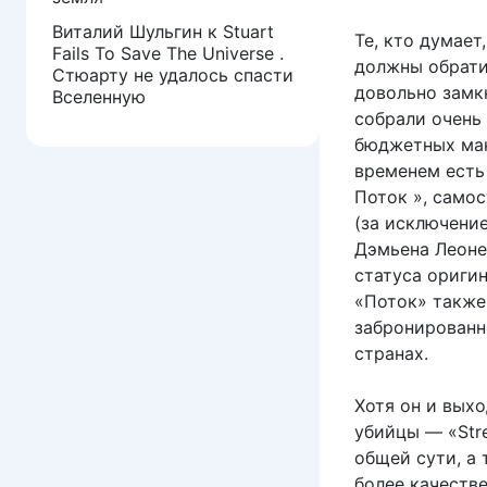
Виталий Шульгин
к
Stuart
Те, кто думает
Fails To Save The Universe .
должны обрати
Стюарту не удалось спасти
довольно замк
Вселенную
собрали очень
бюджетных мак
временем есть
Поток », само
(за исключени
Дэмьена Леоне 
статуса оригин
«Поток» также
забронированно
странах.
Хотя он и выхо
убийцы — «Str
общей сути, а
более качеств