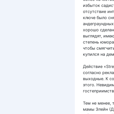
избыток садис
отсутствие ин
ключе было сн
андеграундных 
хорошо сделан
выглядят, име
степень юмора.
чтобы смягчит
купился на де
Действие «Str
согласно рекл
выходные. К с
этого. Невиди
гостеприимств
Тем не менее, 
мамы Элейн (Да