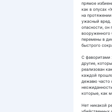
прямое избиен
как в опусах 
на протяжении
ужасный вред. 
опасности, он 
вооруженного 
перемены в ди
быстрого сокр
С фаворитами 
другие, котор
реализован ка
каждой прошло
дежавю часто 
неожиданности
которые, как 
Нет никакой р
убийственных 