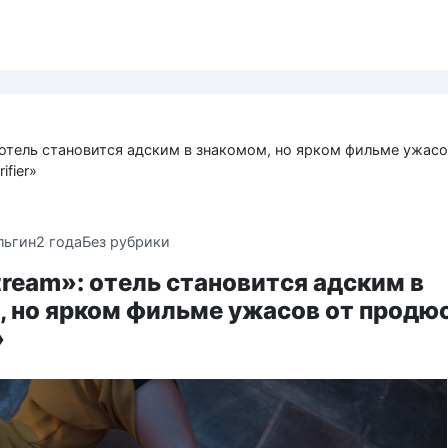
 отель становится адским в знакомом, но ярком фильме ужасо
ifier»
льгин
2 года
Без рубрики
ream»: отель становится адским в
, но ярком фильме ужасов от продю
»