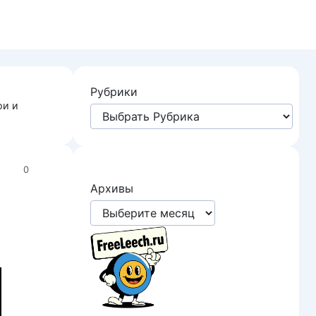
Рубрики
ои и
0
Архивы