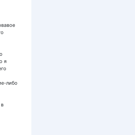
овавое
го
ю
о я
его
ие-либо
 в