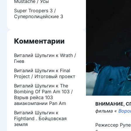
Mustache / Усы
Super Troopers 3 /
Суперполицейские 3
Комментарии
Виталий Шульгин
к
Wrath /
Гнев
Виталий Шульгин
к
Final
Project / Итоговый проект
Виталий Шульгин
к
The
Bombing Of Pam Am 103 /
Взрыв рейса 103
авиакомпании Pan Am
ВНИМАНИЕ, С
фильма «
Воро
Виталий Шульгин
к
Fightland . Бойцовская
земля
Режиссер Рупе