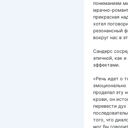
пониманием ми
мрачно-романти
прекрасная над
хотел поговор
резонансный ф
вокруг нас в э
Сандерс сосре
эпичной, как 
эффектами.
«Речь идет о т
эмоционально р
проделал эту н
крови, он исто
перевести дух 
последователь
того, что диал
мог бы говорит