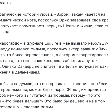
лать».
трагические истории любви, «Ворон» заканчивается на
романтической ноте, поскольку Эрик завершает свое кр
 получает возможность вернуть Шелли к жизни, если е
 в ад.
карсгардом в журнале Esquire в мае вызвало небольшу
воду концовки фильма, поскольку актер заявил: «Личн
то-то более определенное», а автор интерпретировал 
к на то, что нынешняя концовка «облегчила путь к
 Однако Сандерс не считает, что фильм допускает как
жения в дальнейшем.
ьбы, я не думаю, что это правда», — говорит он. «Если
 продолжение, может быть, через 30 лет, им придется
соб немного выпутаться из тюрьмы, потому что это
е «Что будет дальше?» Это было бы дешево и не в том
 котором мы сделали фильм.