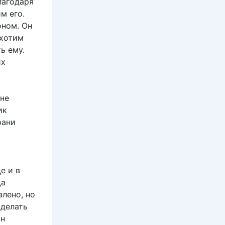
лагодаря
м его.
оном. Он
 хотим
ь ему.
их
 не
ик
рани
е и в
да
влено, но
сделать
он