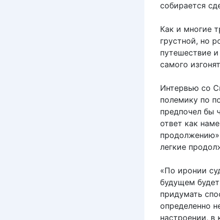
собирается сде
Как и многие 
грустной, но 
путешествие и
самого изгонят
Интервью со С
полемику по по
предпочел бы ч
ответ как наме
продолжению».
легкие продол
«По иронии суд
будущем будет
придумать спо
определенно н
настроении, в