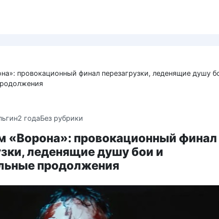
на»: провокационный финал перезагрузки, леденящие душу б
продолжения
льгин
2 года
Без рубрики
м «Ворона»: провокационный финал
зки, леденящие душу бои и
льные продолжения