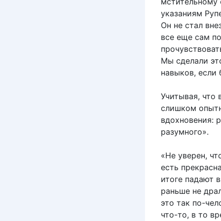
мстительному 
указаниям Руп
Он не стал вне
все еще сам по
прочувствоват
Мы сделали это
навыков, если
Учитывая, что
слишком опытн
вдохновения: 
разумного».
«Не уверен, чт
есть прекрасна
итоге падают в
раньше не драл
это так по-чел
что-то, в то в