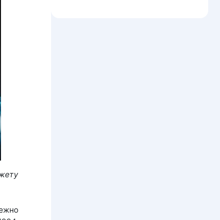
южету
бежно