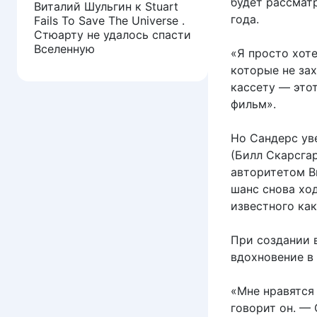
будет рассмат
Виталий Шульгин
к
Stuart
года.
Fails To Save The Universe .
Стюарту не удалось спасти
Вселенную
«Я просто хоте
которые не зах
кассету — этот
фильм».
Но Сандерс ув
(Билл Скарсга
авторитетом В
шанс снова ход
известного как
При создании 
вдохновение в
«Мне нравятся
говорит он. —