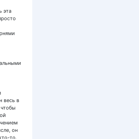
ь эта
просто
арнями
уальными
л
н весь в
 чтобы
дой
ючением
сле, он
кто-то,