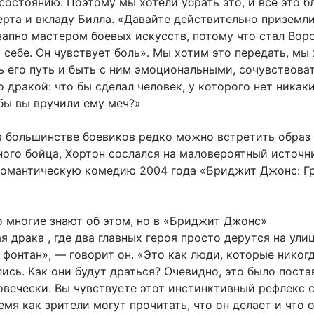
состоянию. Поэтому мы хотели убрать это, и все это б
ерта и вкладу Билла. «Давайте действительно приземли
запно мастером боевых искусств, потому что стал Вор
 себе. Он чувствует боль». Мы хотим это передать, мы
ь его путь и быть с ним эмоциональными, сочувствоват
 дракой: что бы сделал человек, у которого нет никак
 бы вы вручили ему меч?»
 в большинстве боевиков редко можно встретить образ
ого бойца, Хортон сослался на маловероятный источн
романтическую комедию 2004 года «Бриджит Джонс: Г
о многие знают об этом, но в «Бриджит Джонс»
я драка , где два главных героя просто дерутся на улиц
 фонтан», — говорит он. «Это как люди, которые никог
ись. Как они будут драться? Очевидно, это было поста
овечески. Вы чувствуете этот инстинктивный рефлекс 
ремя как зрители могут прочитать, что он делает и что 