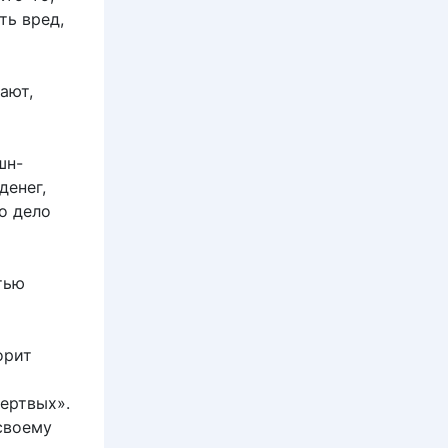
ть вред,
ают,
шн-
денег,
о дело
тью
орит
мертвых».
 своему