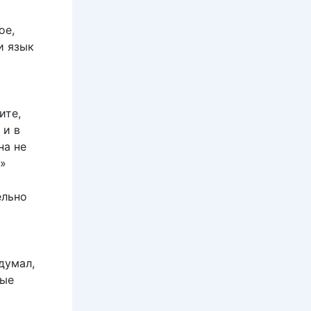
ое,
и язык
ите,
 и в
на не
»»
ельно
думал,
рые