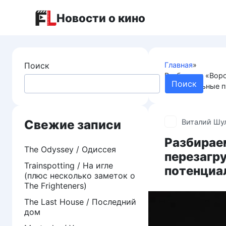
Перейти
Новости о кино
к
контенту
Поиск
Главная
»
Разбираем «Воро
Поиск
потенциальные 
Свежие записи
Виталий Шу
Разбирае
The Odyssey / Одиссея
перезагру
Trainspotting / На игле
потенциа
(плюс несколько заметок о
The Frighteners)
The Last House / Последний
дом