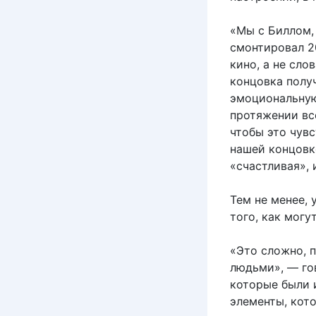
«Мы с Биллом, 
смонтировал 2
кино, а не сло
концовка получ
эмоциональную
протяжении все
чтобы это чувс
нашей концовке
«счастливая»,
Тем не менее,
того, как могу
«Это сложно, 
людьми», — го
которые были 
элементы, кот