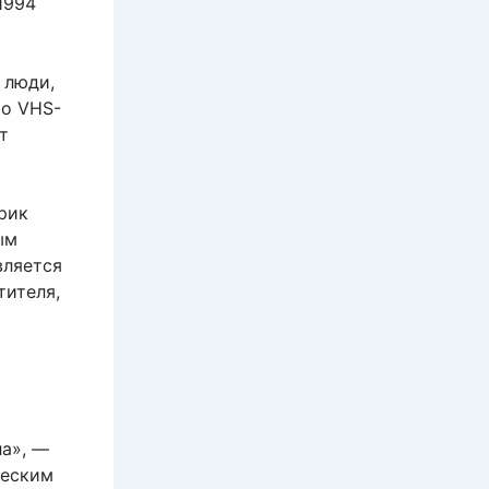
1994
 люди,
то VHS-
т
рик
ым
вляется
тителя,
ла», —
ческим