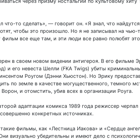
риваться через призму ностальгии по культовому хиту 
л что-то сделать», — говорит он. «Я знал, что найдутся
отят, чтобы это произошло. Но я не записывал на чью-
 фильм все еще там, и эти люди все равно полюбят это
ерен в своем новом видении антигероя. В его фильме Э
рд) и его невеста Шелли (FKA Twigs) убиты криминальн
инсентом Роугом (Дэнни Хьюстон). Но Эрику предоста
ить по земле в качестве могущественного, темного мс
 Ворон, и отомстить, убив всех в организации Роуга.
второй адаптации комикса 1989 года режиссер черпал
 совершенно конкретных источниках.
 такие фильмы, как «Лестница Иакова» и «Сердце анге
 Они визуально убедительны и имеют дело с психологи