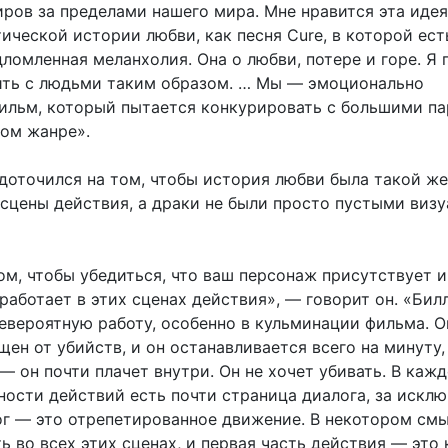
ров за пределами нашего мира. Мне нравится эта идея
ческой истории любви, как песня Cure, в которой ест
ломленная меланхолия. Она о любви, потере и горе. Я 
ить с людьми таким образом. … Мы — эмоционально
ильм, который пытается конкурировать с большими п
том жанре».
доточился на том, чтобы история любви была такой же
и сцены действия, а драки не были просто пустыми виз
ом, чтобы убедиться, что ваш персонаж присутствует и
аботает в этих сценах действия», — говорит он. «Бил
евероятную работу, особенно в кульминации фильма. О
щен от убийств, и он останавливается всего на минуту,
— он почти плачет внутри. Он не хочет убивать. В каж
ности действий есть почти страница диалога, за искл
ог — это отрепетированное движение. В некотором смы
ь во всех этих сценах, и первая часть действия — это 