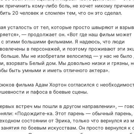
как причинить кому-либо боль, не хочет никому причини
бить 20 человек и сломлен тем, что он это сделал.
ная усталость от тел, которые просто швыряют и взрыв
оряется», — продолжает он. «Вот где наш фильм может
 с этими большими фильмами. Я надеюсь, что люди
вовлечены в персонажей, и поэтому проживают эти эк
больше. Мы не изобретали велосипед — у нас не было 
ли, взорвать Белый дом. Мы довольно низки и грязны, н
обы быть умными и иметь отличного актера».
рюков фильма Адам Хортон согласился с необходимос
ушевности и пафоса в боевые сцены.
первых встреч мы пошли в другом направлении», — гов
оняли: «Подождите-ка. Этот парень — обычный парень,
еходном состоянии от Эрика, только что вернулся из 
 занятия по боевым искусствам. Он просто вернулся к