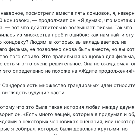
наверное, посмотрели вместе пять концовок, я, наверн
0 концовок», — продолжает он. «Я думаю, что монтаж 
ва, — вот что действительно возвышает фильм. Так что
илась из множества проб и ошибок: как нам найти эту
 концовку? Людям, в которых вы вкладываетесь на
го фильма, не позволено снова быть вместе, но вы хот
тво того стоило. Это правильная концовка для фильма,
 есть что-то очень решительное. Она не ожидаемая, о
 и это определенно не похоже на «Ждите продолжения!
 у Сандерса есть множество грандиозных идей относит
т выглядеть будущие части.
потому что это была такая история любви между двумя
ворит он. «Есть много вещей, которые я придумал и об
идеями в некоторых черновиках сценария, или некото
орые я собирал, которые были довольно крутыми, но