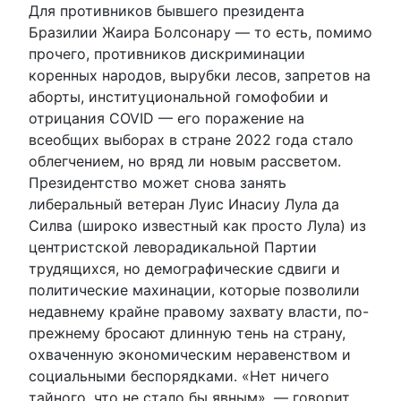
Для противников бывшего президента
Бразилии Жаира Болсонару — то есть, помимо
прочего, противников дискриминации
коренных народов, вырубки лесов, запретов на
аборты, институциональной гомофобии и
отрицания COVID — его поражение на
всеобщих выборах в стране 2022 года стало
облегчением, но вряд ли новым рассветом.
Президентство может снова занять
либеральный ветеран Луис Инасиу Лула да
Силва (широко известный как просто Лула) из
центристской леворадикальной Партии
трудящихся, но демографические сдвиги и
политические махинации, которые позволили
недавнему крайне правому захвату власти, по-
прежнему бросают длинную тень на страну,
охваченную экономическим неравенством и
социальными беспорядками. «Нет ничего
тайного, что не стало бы явным», — говорит