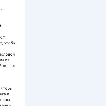
ых
й
ест
т, чтобы
 молодой
им из
й делает
 чтобы
нга в
ьницы
утации