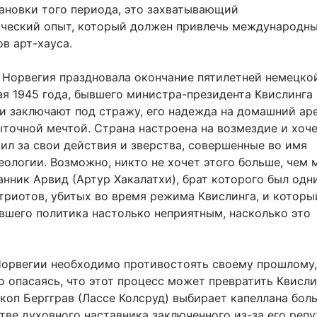
ановки того периода, это захватывающий
ческий опыт, который должен привлечь международн
в арт-хауса.
к Норвегия праздновала окончание пятилетней немецко
ая 1945 года, бывшего министра-президента Квислинга
и заключают под стражу, его надежда на домашний ар
точной мечтой. Страна настроена на возмездие и хоче
ил за свои действия и зверства, совершенные во имя
еологии. Возможно, никто не хочет этого больше, чем
нник Арвид (Артур Хакалатхи), брат которого был одн
триотов, убитых во время режима Квислинга, и которы
вшего политика настолько неприятным, насколько это
Норвегии необходимо противостоять своему прошлому,
о опасаясь, что этот процесс может превратить Квисли
скоп Бергграв (Лассе Колсруд) выбирает капеллана бол
тве духовного наставника заключенного из-за его реп