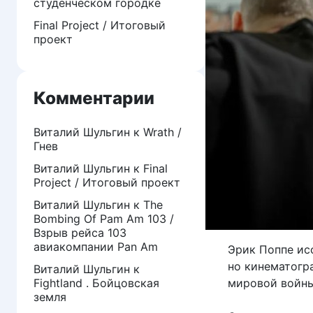
студенческом городке
Final Project / Итоговый
проект
Комментарии
Виталий Шульгин
к
Wrath /
Гнев
Виталий Шульгин
к
Final
Project / Итоговый проект
Виталий Шульгин
к
The
Bombing Of Pam Am 103 /
Взрыв рейса 103
авиакомпании Pan Am
Эрик Поппе ис
но кинематогр
Виталий Шульгин
к
Fightland . Бойцовская
мировой войны
земля