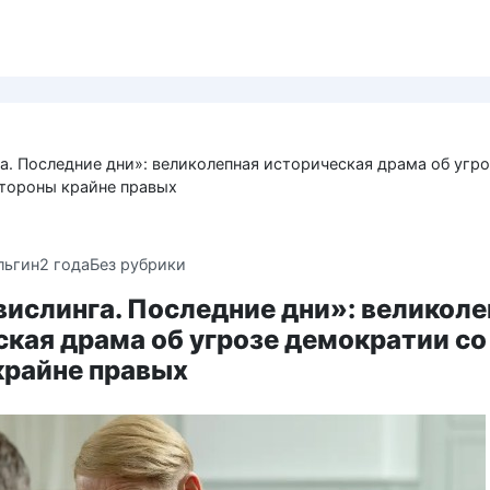
а. Последние дни»: великолепная историческая драма об угро
тороны крайне правых
льгин
2 года
Без рубрики
ислинга. Последние дни»: великоле
кая драма об угрозе демократии со
крайне правых