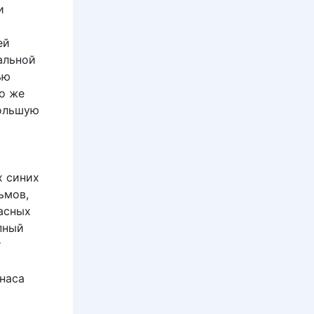
и
ей
альной
ью
то же
большую
х синих
ьмов,
асных
пный
т
наса