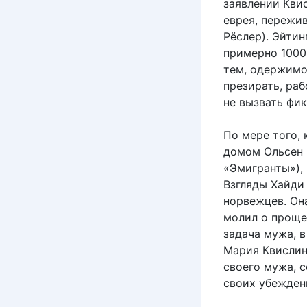
заявлении Кви
еврея, пережи
Рёслер). Эйтин
примерно 1000
тем, одержимо
презирать, ра
не вызвать фи
По мере того,
домом Ольсен 
«Эмигранты»),
Взгляды Хайди
норвежцев. Она
молил о проще
задача мужа, 
Мария Квислин
своего мужа, с
своих убежден