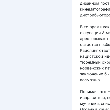
дизайном пост
кинематографи
дистрибьюторо
В то время ка
оккупации 8 м
арестовывают 
остается несбы
Квислинг ответ
нацистской ид
тюремный охра
норвежских па
заключение бы
возможно.
Понимая, что 
исправиться, н
мученика, епи
Олсена в качес