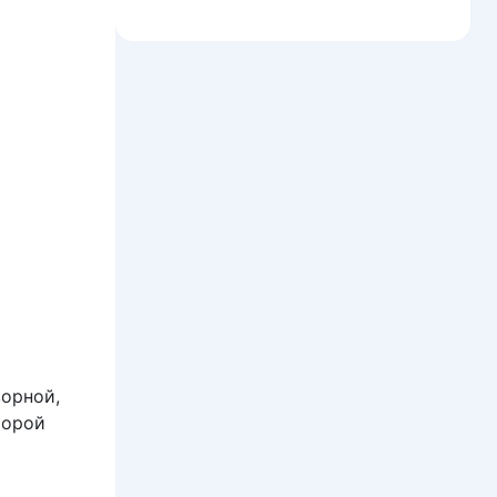
ворной,
торой