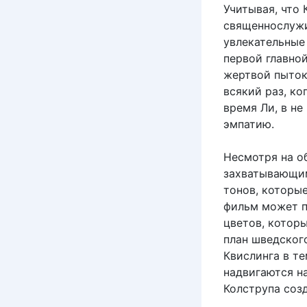
Учитывая, что
священнослужи
увлекательные
первой главно
жертвой пыток
всякий раз, ко
время Ли, в не
эмпатию.
Несмотря на о
захватывающим
тонов, которы
фильм может п
цветов, котор
план шведског
Квислинга в т
надвигаются н
Колструпа соз