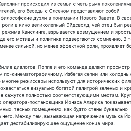
 Квислинг происходил из семьи с четырьмя поколениям
телей, его беседы с Олсеном представляют собой
 философские дуэли в понимании Нового Завета. В сво
й роли в кино великолепный Эйдсволд, чей отец был ре
 режима Квислинга, взрывается возмущением и ярост
гда его мотивы и политика подвергаются сомнению. В 
 менее сильной, но менее эффектной роли, проявляет 
билие диалогов, Поппе и его команда делают просмотр
 по-кинематографичному. Избегая сепии или холодны
е многие режиссеры используют для исторических фил
охвастаться визуально богатой палитрой зеленых и кр
ые кажутся полностью соответствующими местам. Кру
о оператора-постановщика Йонаса Аларика показывае
емных, тесных помещениях, как будто стены буквально
а него. Между тем, вызывающая напряжение музыка Йо
дает дестабилизирующее ощущение конца мира.