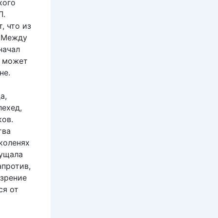
кого
Л.
, что из
. Между
начал
е может
не.
а,
ехед,
ков.
тва
 коленях
мущала
апротив,
зрение
ся от