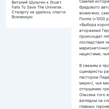
Смелая истори
Виталий Шульгин
к
Stuart
Fails To Save The Universe .
бредового авт
Стюарту не удалось спасти
возможно, сам
Вселенную
Поппе («1000 р
«Выбора короля
вторжения Гер
происходит пя
последствия че
марионеточног
нацистами, чь
В свежем и пр
сценаристы ра
пастором Педе
мире»), чья м
отпущению гре
Ольсена того 
взглядом на с
главных герое