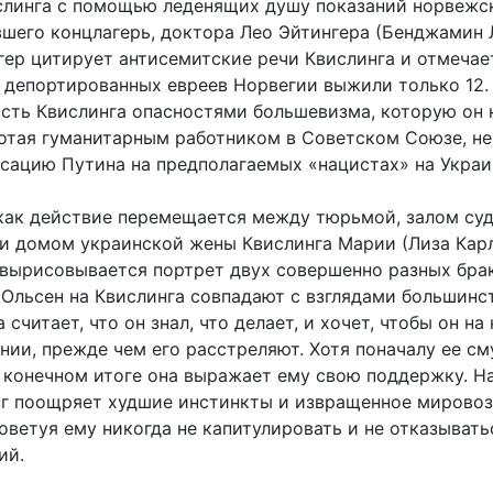
слинга с помощью леденящих душу показаний норвежс
вшего концлагерь, доктора Лео Эйтингера (Бенджамин 
гер цитирует антисемитские речи Квислинга и отмечает
 депортированных евреев Норвегии выжили только 12
сть Квислинга опасностями большевизма, которую он 
ботая гуманитарным работником в Советском Союзе, н
ксацию Путина на предполагаемых «нацистах» на Украи
 как действие перемещается между тюрьмой, залом суд
и домом украинской жены Квислинга Марии (Лиза Карл
 вырисовывается портрет двух совершенно разных бра
 Ольсен на Квислинга совпадают с взглядами большинс
 считает, что он знал, что делает, и хочет, чтобы он на
нии, прежде чем его расстреляют. Хотя поначалу ее с
в конечном итоге она выражает ему свою поддержку. Н
г поощряет худшие инстинкты и извращенное мировоз
оветуя ему никогда не капитулировать и не отказывать
ий.