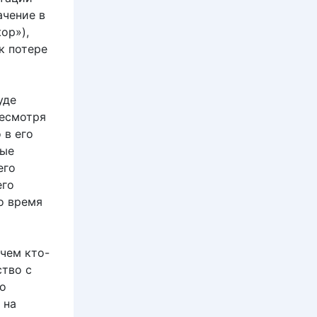
ачение в
ор»),
к потере
уде
несмотря
 в его
ные
его
его
о время
 чем кто-
ство с
о
 на