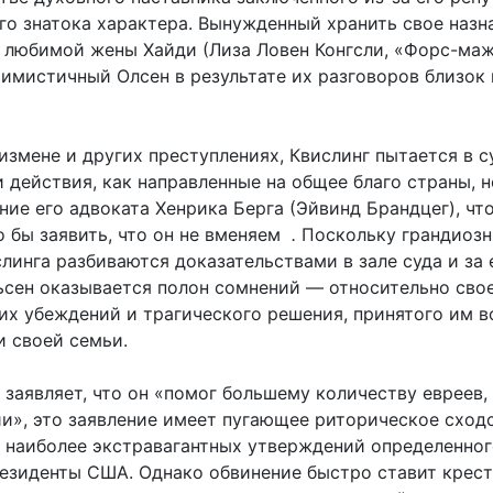
го знатока характера. Вынужденный хранить свое назн
й любимой жены Хайди (Лиза Ловен Конгсли, «Форс-маж
тимистичный Олсен в результате их разговоров близок 
измене и других преступлениях, Квислинг пытается в с
 действия, как направленные на общее благо страны, 
ие его адвоката Хенрика Берга (Эйвинд Брандцег), что
о бы заявить, что он не вменяем
.
Поскольку грандиоз
линга разбиваются доказательствами в зале суда и за 
ьсен оказывается полон сомнений — относительно сво
оих убеждений и трагического решения, принятого им в
и своей семьи.
 заявляет, что он «помог большему количеству евреев,
ии», это заявление имеет пугающее риторическое сход
 наиболее экстравагантных утверждений определенног
резиденты США. Однако обвинение быстро ставит крест