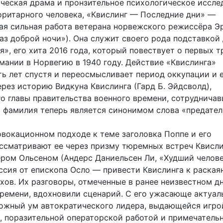
ческая драма и пронзительное психологическое иссле
оритарного человека, «Квислинг — Последние дни» —
ая сильная работа ветерана норвежского режиссёра Э
аз доброй ночи»). Она служит своего рода подставкой
», его хита 2016 года, который повествует о первых т
мании в Норвегию в 1940 году. Действие «Квислинга»
ть лет спустя и переосмысливает период оккупации и 
рез историю Видкуна Квислинга (Гард Б. Эйдсволд),
о главы правительства военного времени, сотрудничав
я фамилия теперь является синонимом слова «предател
овокационном подходе к теме заголовка Поппе и его
ссматривают ее через призму тюремных встреч Квисли
ром Ольсеном (Андерс Даниельсен Ли, «Худший челове
иссия от епископа Осло — привести Квислинга к раская
хов. Их разговоры, отмеченные в ранее неизвестном д
времени, вдохновили сценарий. С его ужасающе актуа
ложный ум автократического лидера, выдающейся игро
в, поразительной операторской работой и примечатель