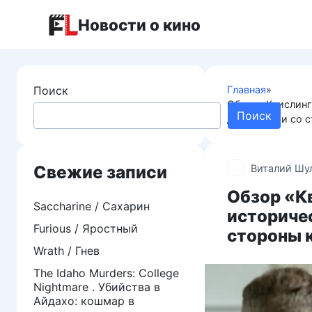
Перейти
Новости о кино
к
контенту
Поиск
Главная
»
Обзор «Квислинг
Поиск
демократии со с
Свежие записи
Виталий Шу
Обзор «Кв
Saccharine / Сахарин
историчес
Furious / Яростный
стороны 
Wrath / Гнев
The Idaho Murders: College
Nightmare . Убийства в
Айдахо: кошмар в