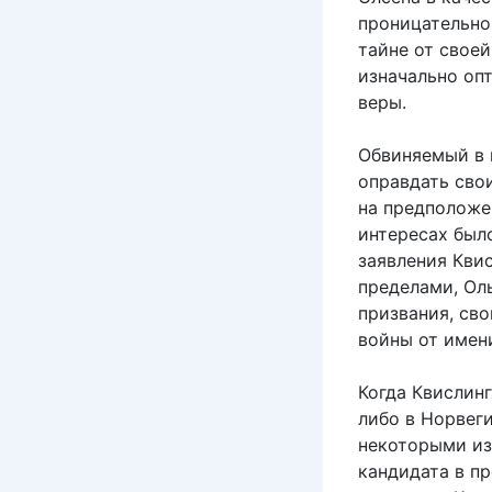
проницательно
тайне от свое
изначально оп
веры.
Обвиняемый в 
оправдать свои
на предположен
интересах был
заявления Квис
пределами, Ол
призвания, св
войны от имен
Когда Квислинг
либо в Норвег
некоторыми из
кандидата в п