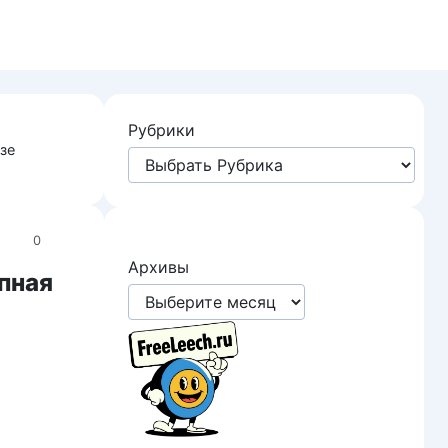
Рубрики
зе
0
Архивы
пная