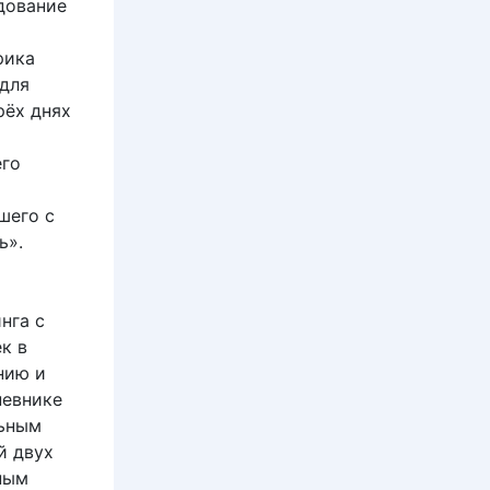
дование
рика
 для
рёх днях
его
шего с
ь».
нга с
к в
нию и
невнике
льным
й двух
ным