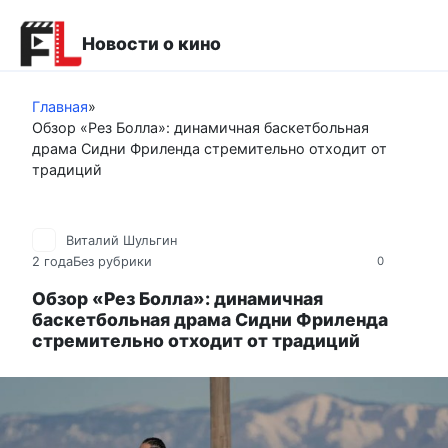
Перейти
к
Новости о кино
контенту
Главная
»
Обзор «Рез Болла»: динамичная баскетбольная
драма Сидни Фриленда стремительно отходит от
традиций
Виталий Шульгин
2 года
Без рубрики
0
Обзор «Рез Болла»: динамичная
баскетбольная драма Сидни Фриленда
стремительно отходит от традиций