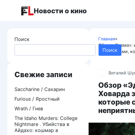
Перейти
Новости о кино
к
контенту
Поиск
Главная
»
Обзор «Эдема»: 
Поиск
персонажами, ко
Свежие записи
Виталий Шу
Обзор «Э
Saccharine / Сахарин
Ховарда з
Furious / Яростный
которые с
Wrath / Гнев
неприят
The Idaho Murders: College
Nightmare . Убийства в
Айдахо: кошмар в