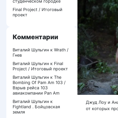
студенческом городке
Final Project / Итоговый
проект
Комментарии
Виталий Шульгин
к
Wrath /
Гнев
Виталий Шульгин
к
Final
Project / Итоговый проект
Виталий Шульгин
к
The
Bombing Of Pam Am 103 /
Взрыв рейса 103
авиакомпании Pan Am
Виталий Шульгин
к
Джуд Лоу и Ан
Fightland . Бойцовская
от которых пр
земля