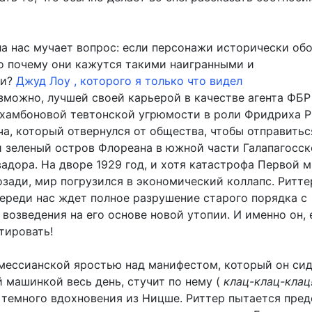
ла нас мучает вопрос: если персонажи исторически об
то почему они кажутся такими наигранными и
ми?
Джуд Лоу , которого я только что видел
можно, лучшей своей карьерой в качестве агента ФБР 
 хамбоновой тевтонской угрюмости в роли Фридриха Р
а, который отвернулся от общества, чтобы отправитьс
 зеленый остров Флореана в южной части Галапагосск
вадора. На дворе 1929 год, и хотя катастрофа Первой 
озади, мир погрузился в экономический коллапс. Ритте
переди нас ждет полное разрушение старого порядка с
озведения на его основе новой утопии. И именно он, е
тировать!
 мессианской яростью над манифестом, который он сид
 машинкой весь день, стучит по нему (
клац-клац-клац
 темного вдохновения из Ницше. Риттер пытается пред