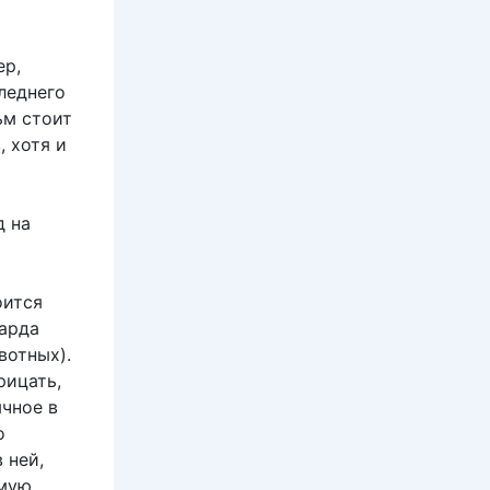
ер,
следнего
ьм стоит
, хотя и
д на
оится
арда
вотных).
рицать,
ычное в
о
 ней,
имую