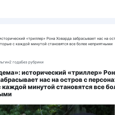
исторический «триллер» Рона Ховарда забрасывает нас на ос
торые с каждой минутой становятся все более неприятными
льгин
2 года
Без рубрики
дема»: исторический «триллер» Ро
абрасывает нас на остров с персон
 каждой минутой становятся все бо
ными