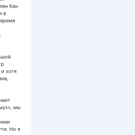
лен Кан
я в
 время
х
льшой
тр
 и хотя
ана,
нает
мух», мы
тими
ти. Но я