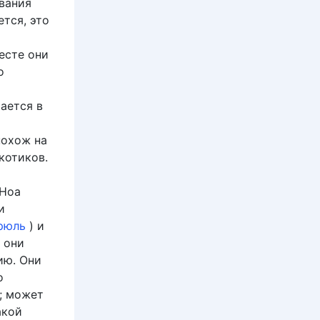
евания
тся, это
месте они
о
ается в
похож на
котиков.
 Ноа
и
рюль
) и
 они
ию. Они
о
й; может
акой