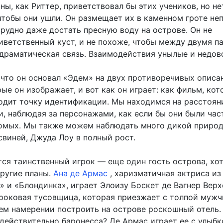
ы, как Риттер, приветствовал бы этих учеников, но не
чтобы они ушли. Он размещает их в каменном гроте неп
трудно даже достать пресную воду на острове. Он не
иветственный куст, и не похоже, чтобы между двумя п
 драматическая связь. Взаимодействия унылые и недов
, что он основал «Эдем» на двух противоречивых описа
ые он изображает, и вот как он играет: как фильм, ко
ходит точку идентификации. Мы находимся на расстоян
и, наблюдая за персонажами, как если бы они были ча
омых. Мы также можем наблюдать много дикой природ
свиней, Джуда Лоу в полный рост.
тся таинственный игрок — еще один гость острова, хот
другие планы.
Ана де Армас
, харизматичная актриса из
 и «Блондинка», играет Элоизу Боскет де Вагнер Верх
 роковая тусовщица, которая приезжает с толпой мужч
оем намерении построить на острове роскошный отель.
 действительно баронесса? Де Армас играет ее с улыбк