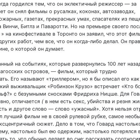
егда гордился тем, что он эклектичный режиссер — за
ет он снял фильмы о русалках, коконах, автозаводах,
ожарных, газетах, прекрасных умах, спасателях из пещ
а Винчи, Битлз и Паваротти. Но на премьере своего по
» на кинофестивале в Торонто он заявил, что этот фил
других работ, чем все, что он когда-либо делал. Он прав
ине, о которой он думает.
нный на событиях, которые развернулись 100 лет наза
пагосских островов, — фильм, который трудно
ть. Его называют «триллером», но я бы описал его как
кий выживальщик «Робинзон Крузо» встречает «Кто б
ьф?» с безумными сносками Фридриха Ницше. Для Гов
овно, отличается
(
в нем есть секс, убийства и резня жи
сть и другое слово — слово «ужасный». Хотя нельзя от
л лучший фильм не в своей рулевой рубке, самое необ
ксцентричный сюжет. Дело в том, что Говард настольк
ему, настолько был ею одержим, настолько потерялся в
ать то, что обычно делает во сне: рассказать соотнос