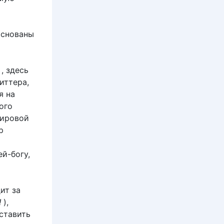
основаны
, здесь
иттера,
я на
ого
мировой
р
й-богу,
ит за
!
),
ставить