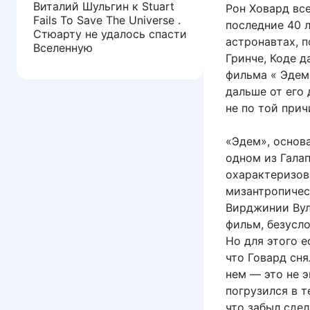
Виталий Шульгин
к
Stuart
Рон Ховард вс
Fails To Save The Universe .
последние 40 л
Стюарту не удалось спасти
астронавтах, п
Вселенную
Гринче, Коде д
фильма « Эдем 
дальше от его 
не по той прич
«Эдем», основа
одном из Гала
охарактеризова
мизантропичес
Вирджинии Вул
фильм, безусл
Но для этого е
что Говард сня
нем — это не э
погрузился в т
что забыл сдел