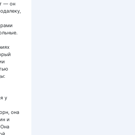
т — он
одалеку,
арами
ольные.
ниях
торый
ии
стью
ы:
я у
орн, она
ин и
 Она
ой