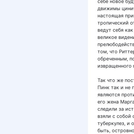
себе новое буд
движимы цинич
настоящая при
тропический о
ведут себя как
великое виден
прелюбодейству
том, что Ритт
обреченным, п
извращенного 
Так что же пос
Пинк так и не 
являются прот
его жена Марг
следили за ис
взяли с собой 
туберкулез, и 
быть, островно