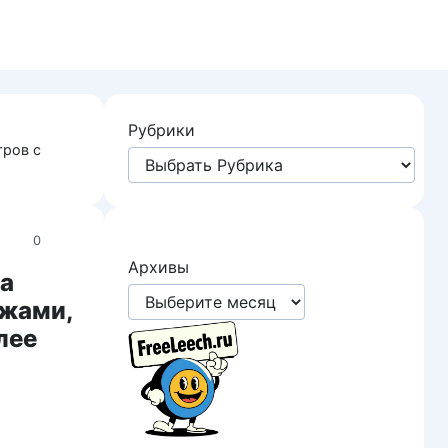
Рубрики
тров с
0
Архивы
на
ажами,
лее