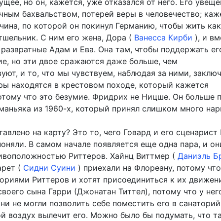
ущее, но он, кажется, уже отказался от него. Его увещ
ным бахвальством, потерей веры в человечество; каже
чина, по которой он покинул Германию, чтобы жить как
тшельник. С ним его жена, Дора (
Ванесса Кирби
), и в
 развратные Адам и Ева. Она там, чтобы поддержать ег
ие, но эти двое сражаются даже больше, чем
ют, и то, что мы чувствуем, наблюдая за ними, заключ
еры находятся в крестовом походе, который кажется
отому что это безумие. Фридрих не Ницше. Он больше 
маньяка из 1960-х, который принял слишком много нар
тавлено на карту? Это то, чего Говард и его сценарист
поняли. В самом начале появляется еще одна пара, и он
ивоположностью Риттеров. Хайнц Виттмер (
Даниэль Б
арет (
Сидни Суини
) приехали на Флореану, потому что
ториями Риттеров и хотят присоединиться к их движен
своего сына Гарри (Джонатан Титтел), потому что у нег
они не могли позволить себе поместить его в санатори
й воздух вылечит его. Можно было бы подумать, что т