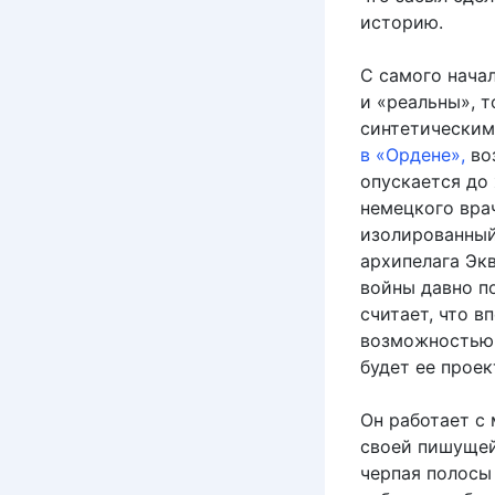
историю.
С самого нача
и «реальны», 
синтетически
в
«Ордене»,
воз
опускается до
немецкого врач
изолированный
архипелага Эк
войны давно п
считает, что в
возможностью в
будет ее проек
Он работает с
своей пишущей
черпая полосы