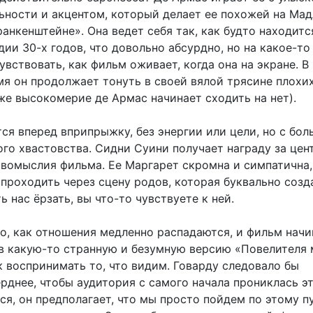
ьности и акцентом, который делает ее похожей на Мад
нкенштейне». Она ведет себя так, как будто находитс
ии 30-х годов, что довольно абсурдно, но на какое-то
вствовать, как фильм оживает, когда она на экране. В
мя он продолжает тонуть в своей вялой трясине плохи
же высокомерие де Армас начинает сходить на нет).
ся вперед вприпрыжку, без энергии или цели, но с бо
го хвастовства. Сидни Суини получает награду за цен
вомыслия фильма. Ее Маргарет скромна и симпатична,
проходить через сцену родов, которая буквально созд
ь нас ёрзать, вы что-то чувствуете к ней.
го, как отношения медленно распадаются, и фильм начи
в какую-то странную и безумную версию «Повелителя 
к воспринимать то, что видим. Говарду следовало бы
ерднее, чтобы аудитория с самого начала прониклась э
я, он предполагает, что мы просто пойдем по этому пу