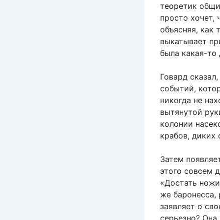
теоретик общин
просто хочет, 
объясняя, как 
выкатывает пр
была какая-то
Говард сказал
событий, котор
никогда не на
вытянутой рук
колонии насек
крабов, диких 
Затем появляе
этого совсем 
«Достать ножи»
же баронесса,
заявляет о св
серьезно? Она