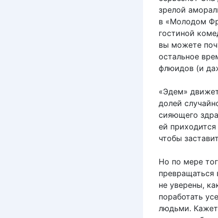
зрелой аморал
в «Молодом Фра
гостиной комед
вы можете почу
остальное вре
флюидов (и да
«Эдем» движет
долей случайно
сияющего здра
ей приходится 
чтобы заставит
Но по мере то
превращаться 
не уверены, ка
поработать ус
людьми. Кажетс