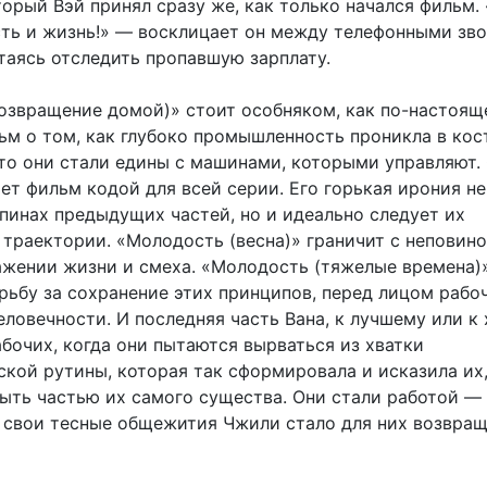
торый Вэй принял сразу же, как только начался фильм.
есть и жизнь!» — восклицает он между телефонными зв
таясь отследить пропавшую зарплату.
озвращение домой)» стоит особняком, как по-настоящ
ьм о том, как глубоко промышленность проникла в кос
дто они стали едины с машинами, которыми управляют.
ет фильм кодой для всей серии. Его горькая ирония не
спинах предыдущих частей, но и идеально следует их
 траектории. «Молодость (весна)» граничит с неповин
ажении жизни и смеха. «Молодость (тяжелые времена)
рьбу за сохранение этих принципов, перед лицом рабоч
ловечности. И последняя часть Вана, к лучшему или к
бочих, когда они пытаются вырваться из хватки
кой рутины, которая так сформировала и исказила их,
ыть частью их самого существа. Они стали работой —
 свои тесные общежития Чжили стало для них возвра