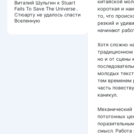
китайской мол
Виталий Шульгин
к
Stuart
Fails To Save The Universe .
короткая и на
Стюарту не удалось спасти
то, что происх
Вселенную
резкий и удиви
начинают рабо
Хотя сложно н
традиционном 
но и от сцены 
последователь
молодых текст
тем временем 
часть повеств
каникул.
Механический 
потогонных цех
поразительным
смысл. Работа