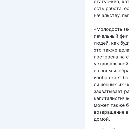
статус-кво, ко
есть работа, 
начальству, пы
«Молодость (в
печальный фил
людей, как бу
это также дела
построена на 
установленной
в своем изобр
изображает бо
лишённых их че
захватывает ра
капиталистичес
может также б
возвращение в
домой.