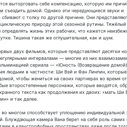
тся выторговать себе компенсацию, которую им причи
ли съездить домой. Однако эти чередующиеся звуки и
 сбивают с толку по другой причине. Они представляю
 циклическую природу этой сезонной рутины. Тяжёлый
л определять жизнь этих рабочих, что кажется неизбе
утке. Тишина такая же оглушительная, как и шум.
первых двух фильмов, которые представляют десятки н
регулярными интервалами — многие из них взаимозаме
кульминацией сериала — «Юность (Возвращение домой
умя людьми в частности: Ши Вэй и Фан Линпин, которые
домой, чтобы жениться на своих партнерах во время от
юбые второстепенные персонажи, которые вводятся, о
кранного текста как продолжения их двоих: «мать Ши 
ин» и так далее.
а во многом способствует уплощению индивидуальной 
й. Блуждающая камера Вана берет на себя роль самих 
ктами в клаустрофобных пространствах даже после того