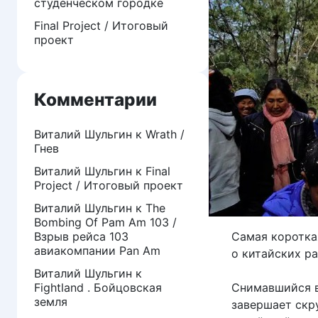
студенческом городке
Final Project / Итоговый
проект
Комментарии
Виталий Шульгин
к
Wrath /
Гнев
Виталий Шульгин
к
Final
Project / Итоговый проект
Виталий Шульгин
к
The
Bombing Of Pam Am 103 /
Взрыв рейса 103
Самая коротка
авиакомпании Pan Am
о китайских р
Виталий Шульгин
к
Fightland . Бойцовская
Снимавшийся в
земля
завершает скр