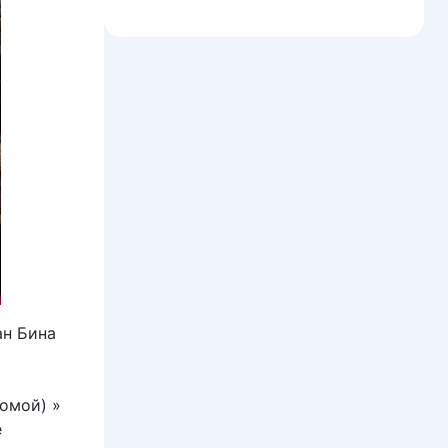
ан Бина
омой) »
е