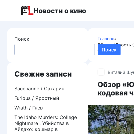
Перейти
Новости о кино
к
контенту
Поиск
Главная
»
Обзор «Юность (
Поиск
трилогии
Свежие записи
Виталий Шу
Обзор «Ю
Saccharine / Сахарин
кодовая ч
Furious / Яростный
Wrath / Гнев
The Idaho Murders: College
Nightmare . Убийства в
Айдахо: кошмар в