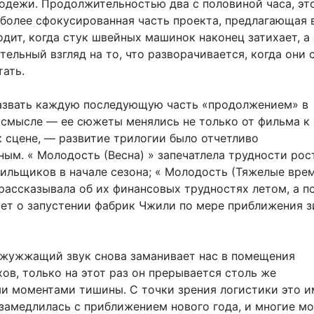
одежи. Продолжительностью два с половиной часа, эт
иболее сфокусированная часть проекта, предлагающая в
одит, когда стук швейных машинок наконец затихает, а
тельный взгляд на то, что разворачивается, когда они 
тать.
азвать каждую последующую часть «продолжением» в
смысле — ее сюжеты менялись не только от фильма к 
к сцене, — развитие трилогии было отчетливо
ным. « Молодость (Весна) » запечатлела трудности рос
ильщиков в начале сезона; « Молодость (Тяжелые врем
рассказывала об их финансовых трудностях летом, а п
ует о запустении фабрик Чжили по мере приближения 
жужжащий звук снова заманивает нас в помещения
ов, только на этот раз он прерывается столь же
и моментами тишины. С точки зрения логистики это и
 замедлилась с приближением нового года, и многие м