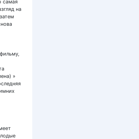
о самая
згляд на
 затем
снова
фильму,
та
ена) »
оследняя
зимних
меет
олодые