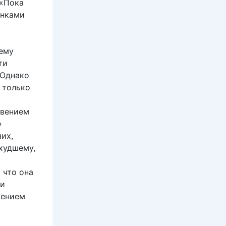
 «Пока
онками
ему
ти
 Однако
 только
овением
»
их,
 худшему,
 что она
 и
щением