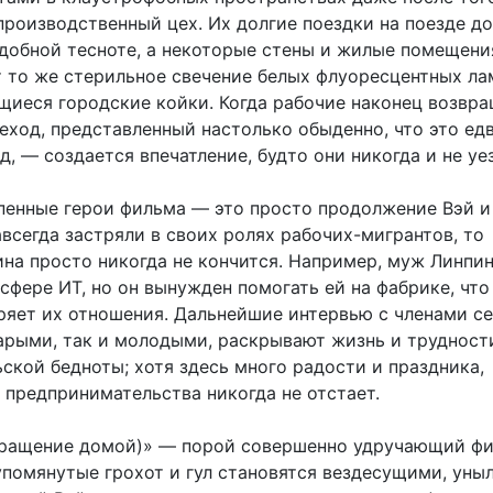
производственный цех. Их долгие поездки на поезде д
удобной тесноте, а некоторые стены и жилые помещени
т то же стерильное свечение белых флуоресцентных лам
щиеся городские койки. Когда рабочие наконец возвр
еход, представленный настолько обыденно, что это едв
, — создается впечатление, будто они никогда и не уе
пенные герои фильма — это просто продолжение Вэй и
всегда застряли в своих ролях рабочих-мигрантов, то
ина просто никогда не кончится. Например, муж Линпи
сфере ИТ, но он вынужден помогать ей на фабрике, что
ряет их отношения. Дальнейшие интервью с членами с
тарыми, так и молодыми, раскрывают жизнь и трудност
ской бедноты; хотя здесь много радости и праздника,
 предпринимательства никогда не отстает.
ращение домой)» — порой совершенно удручающий фи
упомянутые грохот и гул становятся вездесущими, уны