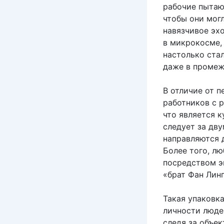
рабочие пытаю
чтобы они мог
навязчивое эхо
в микрокосме,
настолько ста
даже в промеж
В отличие от 
работников с 
что является 
следует за дв
направляются 
Более того, л
посредством э
«брат Фан Линп
Такая упаковк
личности люде
следя за объе