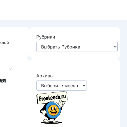
Рубрики
льной
0
Архивы
ая