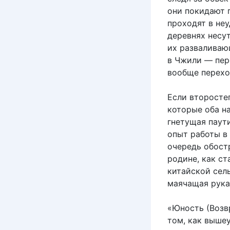
они покидают 
проходят в не
деревнях несу
их разваливаю
в Чжили — пер
вообще переход
Если второсте
которые оба на
гнетущая паут
опыт работы в 
очередь обост
родине, как с
китайской сель
маячащая рука
«Юность (Возв
том, как выше