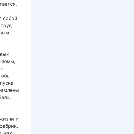
тается,
т собой,
 труд
жным
овых
няемы,
)»
 оба
пуска.
брамлены
Вэя»,
жизни и
фабрик,
, как