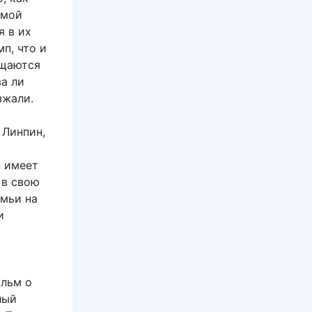
омой
я в их
п, что и
ащаются
а ли
зжали.
 Линпин,
н имеет
 в свою
емьи на
и
льм о
лый