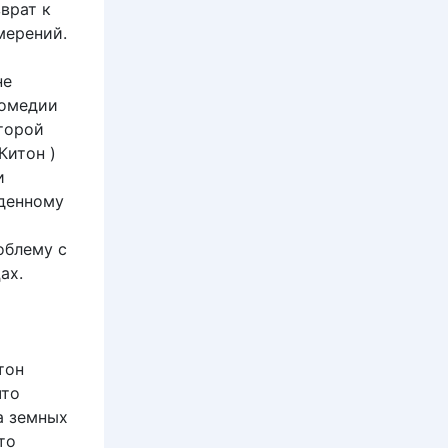
врат к
мерений.
не
комедии
торой
Китон )
и
жденному
облему с
ах.
тон
что
а земных
то