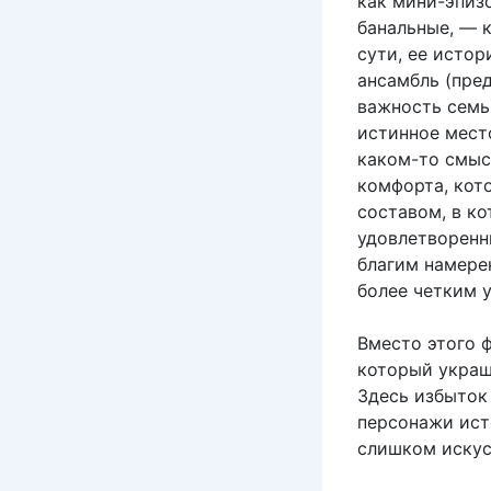
как мини-эпиз
банальные, — 
сути, ее исто
ансамбль (пред
важность семь
истинное мест
каком-то смыс
комфорта, кот
составом, в к
удовлетворенн
благим намерен
более четким 
Вместо этого 
который украш
Здесь избыток
персонажи ист
слишком искус