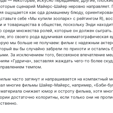
оды — некоторые, искусно переданные, другие, плоские
которые сценарий Майерс-Шайер неровно направляет. 
рия ощущается как ода домашнему блюду, ориентирова
ставьте себе «Мы купили зоопарк» с рейтингом R), во
и и товарищества в обществе, поскольку Энди находит
о среди множества ролей, которые он должен сыграть.
ле, это своего рода вдумчивая кинематографическая е
орую мы больше не получаем: фильм с надежным акте
оторый вы бы случайно забрели по прихоти и остались 
ыми. За исключением того, бессвязное впечатление ме
иям «Гудрича», заставляя жаждать чего-то более скуд
управлением темпом.
фильм часто затянут и напрашивается на компактный м
ал многие фильмы Шайер-Майерс, например, «Бэби-бу
 материала снижает юмор и остроту фильма, хотя мно
ории достаточно колоритны, если только они не проп
ственно.