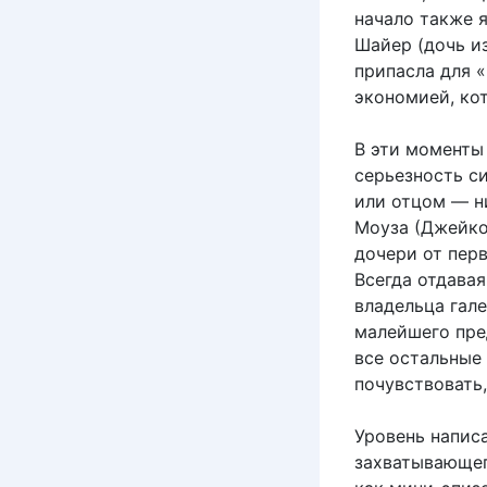
начало также 
Шайер (дочь и
припасла для 
экономией, ко
В эти моменты
серьезность с
или отцом — н
Моуза (Джейкоб
дочери от перв
Всегда отдавая
владельца гале
малейшего пре
все остальные 
почувствовать,
Уровень написа
захватывающег