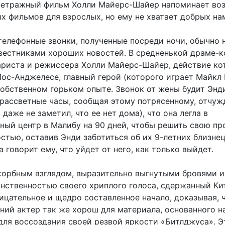
етражный фильм Холли Майерс-Шайер напоминает воз
х фильмов для взрослых, но ему не хватает добрых на
елефонные звонки, полученные посреди ночи, обычно 
вестниками хороших новостей. В средненькой драме-
ариста и режиссера Холли Майерс-Шайер, действие ко
ос-Анджелесе, главный герой (которого играет Майкл 
собственном горьком опыте. Звонок от жены будит Энд
драссветные часы, сообщая этому потрясенному, отчу
даже не заметил, что ее нет дома), что она легла в
ный центр в Малибу на 90 дней, чтобы решить свою пр
стью, оставив Энди заботиться об их 9-летних близнец
а говорит ему, что уйдет от него, как только выйдет.
корбным взглядом, выразительно выгнутыми бровями и
нственностью своего хриплого голоса, сдержанный Ки
ицательное и щедро составленное начало, доказывая, 
ний актер так же хорош для материала, основанного н
 для воссоздания своей резвой яркости «Битлджуса». Э