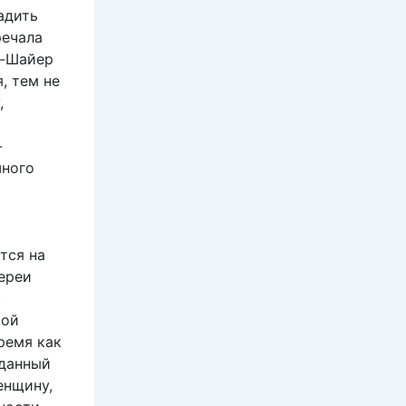
адить
речала
с-Шайер
, тем не
,
-
шного
тся на
ереи
в
рой
ремя как
зданный
енщину,