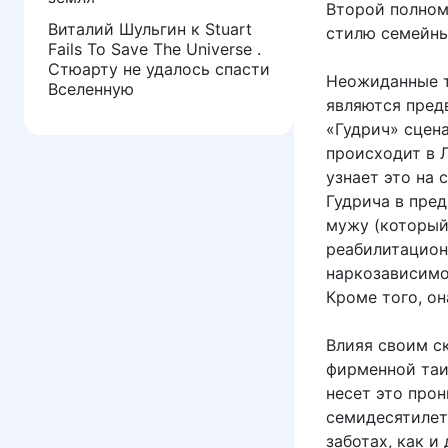
Второй полном
Виталий Шульгин
к
Stuart
стилю семейны
Fails To Save The Universe .
Стюарту не удалось спасти
Неожиданные т
Вселенную
являются пред
«Гудрич» сцен
происходит в Л
узнает это на 
Гудрича в пре
мужу (который 
реабилитацион
наркозависимо
Кроме того, он
Влияя своим с
фирменной таи
несет это прон
семидесятилет
заботах, как и