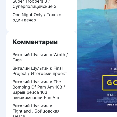
Super Troopers 3 /
Суперполицейские 3
One Night Only / Только
один вечер
Комментарии
Виталий Шульгин
к
Wrath /
Гнев
Виталий Шульгин
к
Final
Project / Итоговый проект
Виталий Шульгин
к
The
Bombing Of Pam Am 103 /
Взрыв рейса 103
авиакомпании Pan Am
Виталий Шульгин
к
Fightland . Бойцовская
земля