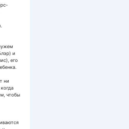
ерс-
)
.
 мужем
Блэр) и
ис), его
ебенка.
т ни
 когда
ом, чтобы
чиваются