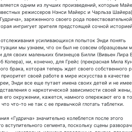
является одним из лучших произведений, которые Май
звестных режиссеров Нэнси Майерс и Чарльза Шайера
«Гудрича», заряженного своего рода повествовательной
торая интригует зрителя предстоящей сочной историей
 отслеживания усиливающихся попыток Энди понять
итуации мы узнаем, что он был не совсем образцовым
и для своих маленьких близнецов Билли (Вивьен Лира 
 Копера), ни, конечно, для Грейс (прекрасная Мила Кун
ого брака, которая теперь ждет своего собственного р
 приоритет своей работе в мире искусства в качестве
реи, Энди все еще путает имена своих детей и не имее
дставления о наркотической зависимости своей жены,
в его окружении, кажется, намного опережают его в т
 что что-то не так с ее привычкой глотать таблетки.
ния «Гудрича» значительно колеблется после этого
о вступительного сегмента, поскольку сцены развора