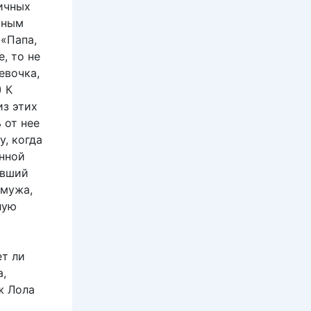
тичных
рным
 «Папа,
, то не
евочка,
) К
из этих
 от нее
, когда
нной
авший
 мужа,
лую
т ли
,
ж Лола