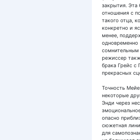
закрытия. Эта
отношения с по
такого отца, 
конкретно и яс
менее, поддерж
одновременно 
сомнительным 
режиссер такж
брака Грейс с 
прекрасных сце
Точность Мейе
некоторые дру
Энди через не
эмоциональное
опасно прибли
сюжетная лини
для самопозна