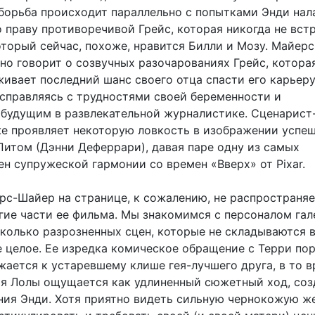
 борьба происходит параллельно с попытками Энди нал
 праву противоречивой Грейс, которая никогда не вст
который сейчас, похоже, нравится Билли и Мозу. Майер
но говорит о созвучных разочарованиях Грейс, которая
ивает последний шанс своего отца спасти его карьеру
справляясь с трудностями своей беременности и
будущим в развлекательной журналистике. Сценарист
е проявляет некоторую ловкость в изображении успе
Питом (Дэнни Деферрари), давая паре одну из самых
н супружеской гармонии со времен «Вверх» от Pixar.
рс-Шайер на странице, к сожалению, не распространяе
гие части ее фильма. Мы знакомимся с персоналом гал
сколько разрозненных сцен, которые не складываются 
 целое. Ее изредка комическое обращение с Терри по
жается к устаревшему клише гея-лучшего друга, в то в
я Лолы ощущается как удлиненный сюжетный ход, со
ния Энди. Хотя приятно видеть сильную чернокожую ж