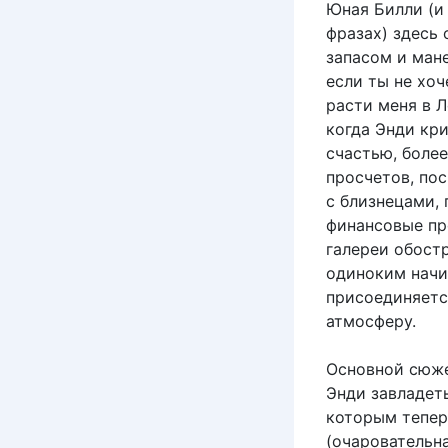
Юная Билли (и
фразах) здесь
запасом и ман
если ты не хоч
расти меня в 
когда Энди кри
счастью, более
просчетов, пос
с близнецами,
финансовые пр
галереи обост
одиноким начи
присоединяетс
атмосферу.
Основной сюже
Энди завладет
которым тепер
(очаровательн