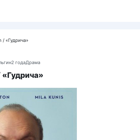
h / «Гудрича»
льгин
2 года
Драма
/ «Гудрича»