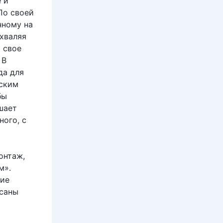
 и
По своей
нному на
схваляя
 свое
 В
да для
рским
бы
шает
ного, с
онтаж,
м».
гие
исаны