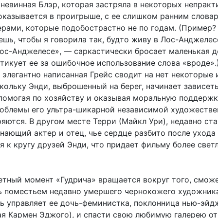
 невинная Блэр, которая застряла в некоторых непрак
 оказывается в проигрыше, с ее слишком ранним слова
ерами, которые подобострастно не по годам. (Пример?
ешь, чтобы я говорила так, будто живу в Лос-Анджелесе
Лос-Анджелесе», — саркастически бросает маленькая д
тикует ее за ошибочное использование слова «вроде».
 элегантно написанная Грейс сводит на нет некоторые 
кольку Энди, выброшенный на берег, начинает зависеть
 помогая по хозяйству и оказывая моральную поддержку
облемы его ультра-шикарной независимой художестве
ряются. В другом месте Терри (Майкл Ури), недавно ст
нающий актер и отец, чье сердце разбито после ухода
я к кругу друзей Энди, что придает фильму более свет
тный момент «Гудрича» вращается вокруг того, сможе
ь поместьем недавно умершего чернокожего художника
ь управляет ее дочь-феминистка, поклонница нью-эйд
ая Кармен Эджого), и спасти свою любимую галерею от