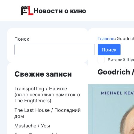
Перейти
Новости о кино
к
контенту
Поиск
Главная
»
Goodric
Поиск
Виталий Шу
Goodrich 
Свежие записи
Trainspotting / На игле
(плюс несколько заметок о
The Frighteners)
The Last House / Последний
дом
Mustache / Усы