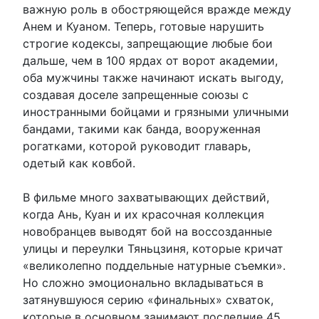
важную роль в обостряющейся вражде между
Анем и Куаном. Теперь, готовые нарушить
строгие кодексы, запрещающие любые бои
дальше, чем в 100 ярдах от ворот академии,
оба мужчины также начинают искать выгоду,
создавая доселе запрещенные союзы с
иностранными бойцами и грязными уличными
бандами, такими как банда, вооруженная
рогатками, которой руководит главарь,
одетый как ковбой.
В фильме много захватывающих действий,
когда Ань, Куан и их красочная коллекция
новобранцев выводят бой на воссозданные
улицы и переулки Тяньцзиня, которые кричат ​​
«великолепно поддельные натурные съемки».
Но сложно эмоционально вкладываться в
затянувшуюся серию «финальных» схваток,
которые в основном занимают последние 45