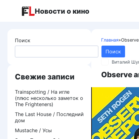
Перейти
Новости о кино
к
контенту
Поиск
Главная
»
Observe
Поиск
Виталий Шу
Observe a
Свежие записи
Trainspotting / На игле
(плюс несколько заметок о
The Frighteners)
The Last House / Последний
дом
Mustache / Усы