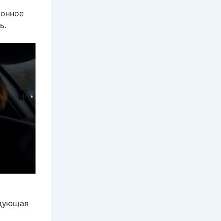
конное
ь.
й
едующая