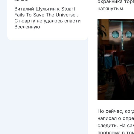
охранника торг
натянутым.
Виталий Шульгин
к
Stuart
Fails To Save The Universe .
Стюарту не удалось спасти
Вселенную
Но сейчас, ког
написал о опр
следить. На са
проблема в то