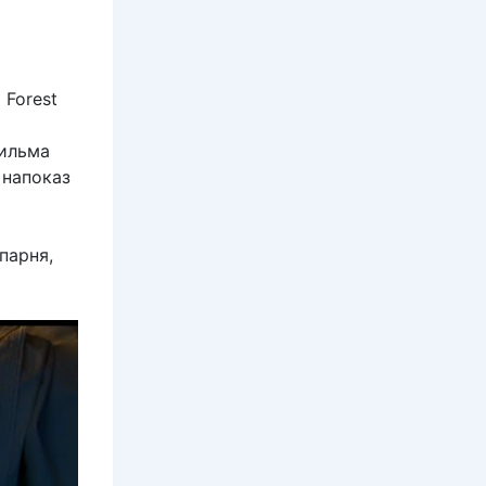
Forest
фильма
 напоказ
парня,