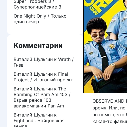
Super Troopers 3 /
Суперполицейские 3
One Night Only / Только
один вечер
Комментарии
Виталий Шульгин
к
Wrath /
Гнев
Виталий Шульгин
к
Final
Project / Итоговый проект
Виталий Шульгин
к
The
Bombing Of Pam Am 103 /
Взрыв рейса 103
OBSERVE AND R
авиакомпании Pan Am
время. Или, по
но помню, что 
Виталий Шульгин
к
Fightland . Бойцовская
какая-то фальш
земля