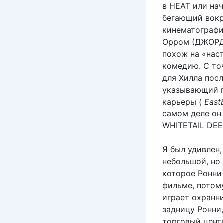
в HEAT или нач
бегающий вокр
кинематографи
Орром (ДЖОРД
похож на «нас
комедию. С то
для Хилла пос
указывающий п
карьеры (
East
самом деле он
WHITETAIL DEE
Я был удивлен
небольшой, но
которое Ронни 
фильме, потому
играет охранн
задницу Ронни,
торговый центр