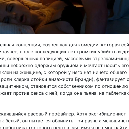
ешная концепция, созревшая для комедии, которая се
мрачнее, после последующих лет громких убийств и др
ий, совершенных полицией, массовыми стрелками-инц
онни небрежно одержим оружием и мечтает носить его
иклен на женщине, с которой у него нет ничего общего 
 роли клерка стойки визажиста Брэнди), фантазирует о
 защитником, становится собственником по отношению 
жает против секса с ней, когда она пьяна, на таблетках
скаявшийся расовый профайлер. Хотя эксгибиционист
ак белый, он пытается обвинить три разных меньшинст
 работника торгового центра, чье имя я не смог найти