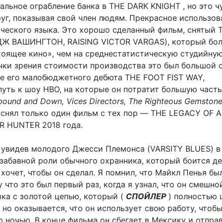
альное ограбление банка в THE DARK KNIGHT , но это ч
уг, показывая свой член людям. Прекрасное использов
ческого языка. Это хорошо сделанный фильм, снятый 
Ж ВАШИНГТОН, RAISING VICTOR VARGAS), который бо
тоящее кино», чем на среднестатистическую студийну
чки зрения стоимости производства это был большой 
ле его малобюджетного дебюта THE FOOT FIST WAY,
уть к шоу HBO, на которые он потратит большую часть
bound and Down, Vices Directors, The Righteous Gemston
 снял только один фильм с тех пор — THE LEGACY OF A
R HUNTER 2018 года.
, увидев молодого Джесси Племонса (VARSITY BLUES) в
 забавной роли обычного охранника, который боится д
хочет, чтобы он сделал. Я помнил, что Майкл Пенья бы
 что это был первый раз, когда я узнал, что он смешно
ика с золотой цепью, который (
СПОЙЛЕР
) полностью 
 но оказывается, что он использует свою работу, чтобы
 ночью. В конце фильма он сбегает в Мексику и отпра