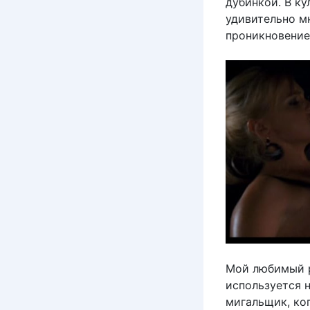
дубинкой. В ку
удивительно мн
проникновение 
Мой любимый р
используется 
мигальщик, ког