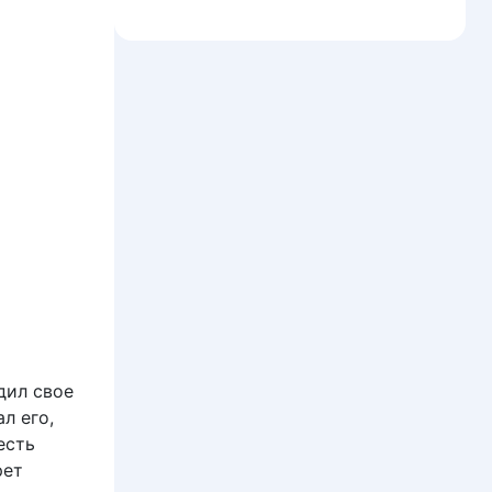
дил свое
л его,
есть
рет