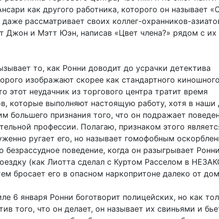
Ансари как другого работника, которого он называет «
н даже рассматривает своих коллег-охранников-азиато
т Джон и Мэтт Юэн, написав «Цвет члена?» рядом с их
ызывает то, как Ронни доводит до усрачки детектива
торого изображают скорее как стандартного киношного
то этот неудачник из торгового центра тратит время
в, которые выполняют настоящую работу, хотя в наши 
им большего признания того, что он подражает поведе
тельной профессии. Полагаю, признаком этого является
уженно ругает его, но называет гомофобным оскорблен
 безрассудное поведение, когда он разыгрывает Ронни
 поездку (как Лиотта сделал с Куртом Расселом в НЕЗ
тем бросает его в опасном наркопритоне далеко от дом
ле 6 января Ронни боготворит полицейских, но как то
ив того, что он делает, он называет их свиньями и бье