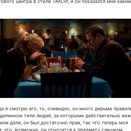
ового центра в стиле ТАКСИ, и он показался мне каки
да я смотрю его, то, очевидно, он много дерьма правил
еделенном типе людей, за которыми действительно ва
мом деле, он был достаточно прав, так что теперь моя
м, что, возможно, он относится к предмету слишком