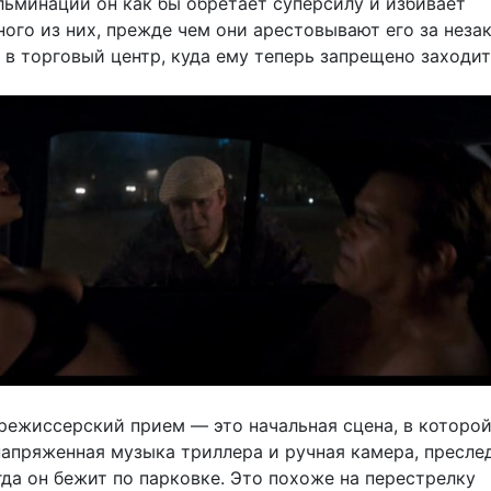
льминации он как бы обретает суперсилу и избивает
ого из них, прежде чем они арестовывают его за неза
в торговый центр, куда ему теперь запрещено заходит
ежиссерский прием — это начальная сцена, в которо
напряженная музыка триллера и ручная камера, пресл
да он бежит по парковке. Это похоже на перестрелку