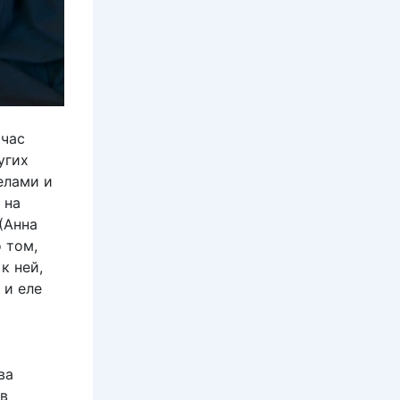
йчас
угих
елами и
 на
(Анна
 том,
к ней,
 и еле
ва
 в