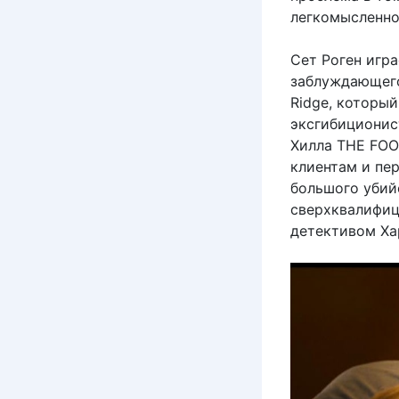
легкомысленно
Сет Роген игра
заблуждающего
Ridge, которы
эксгибиционис
Хилла THE FOO
клиентам и пер
большого убий
сверхквалифиц
детективом Ха