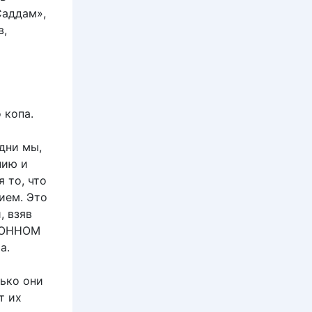
Саддам»,
в,
 копа.
дни мы,
нию и
 то, что
ием. Это
, взяв
АКОННОМ
а.
лько они
т их