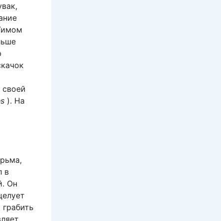
увак,
ание
Тимом
льше
ю
скачок
 своей
es
). На
ерьма,
л в
й. Он
целует
 грабить
вляет