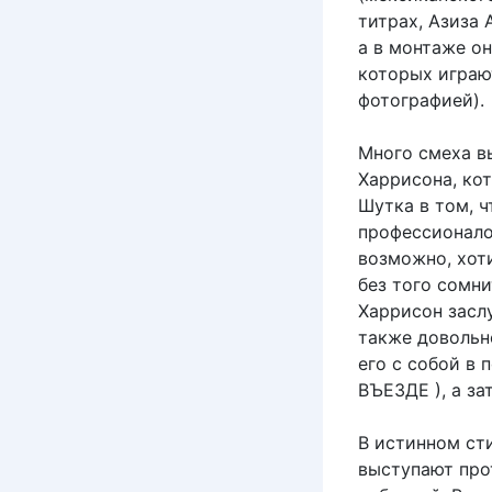
титрах, Азиза 
а в монтаже о
которых играю
фотографией).
Много смеха в
Харрисона, ко
Шутка в том, ч
профессионало
возможно, хот
без того сомни
Харрисон засл
также довольно
его с собой в
ВЪЕЗДЕ ), а за
В истинном сти
выступают прот