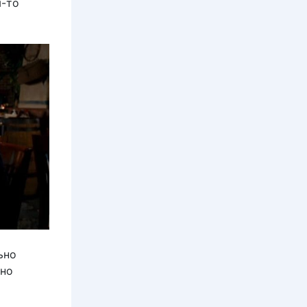
м-то
ьно
жно