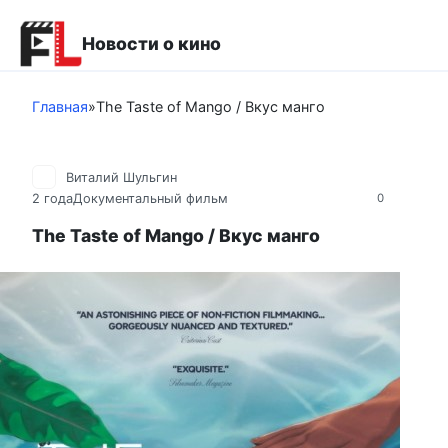
Перейти
к
Новости о кино
контенту
Главная
»
The Taste of Mango / Вкус манго
Виталий Шульгин
2 года
Документальный фильм
0
The Taste of Mango / Вкус манго