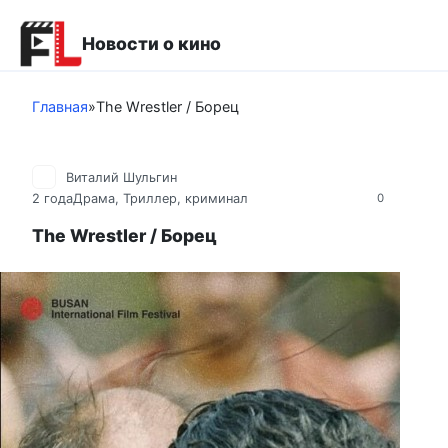
Перейти
к
Новости о кино
контенту
Главная
»
The Wrestler / Борец
Виталий Шульгин
2 года
Драма
,
Триллер, криминал
0
The Wrestler / Борец