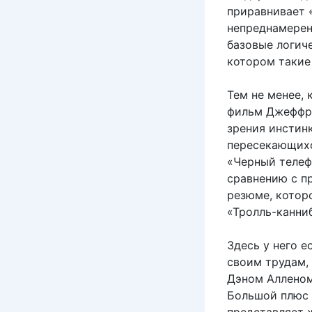
приравнивает 
непреднамерен
базовые логиче
котором такие
Тем не менее, 
фильм Джеффри
зрения инстин
пересекающихс
«Черный телеф
сравнению с п
резюме, котор
«Тролль-канни
Здесь у него е
своим трудам,
Дэном Алленом
Большой плюс 