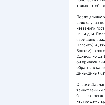
проблески ани
только отобра
После длинного
воле случая вс
незваного гос
наши дни. Пол
свой день рож
Пласито) и Дж
​​Банхэм), а з
Однако, когда 
он привлек вн
обратно в каче
Динь-Динь (Кит
Страхи Дарлинг
таинственный 
бывшего регион
настоящему вр