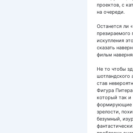
проектов, с к
на очереди.
Останется ли 
презираемого 
искупления это
сказать наверн
фильм наверняк
Не то чтобы з
шотландского а
став невероят
Фигура Питера
который так и
формирующие т
зрелости, пох
безумный, изу
фантастически