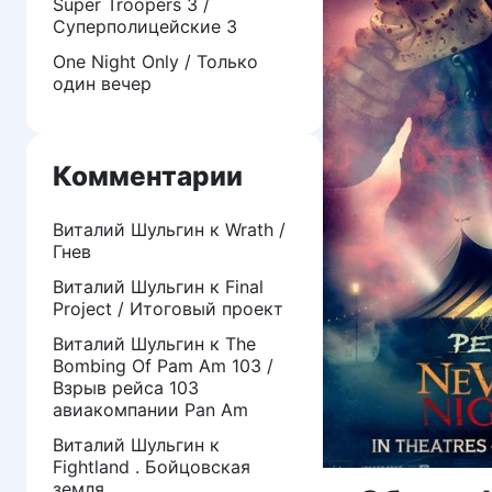
Super Troopers 3 /
Суперполицейские 3
One Night Only / Только
один вечер
Комментарии
Виталий Шульгин
к
Wrath /
Гнев
Виталий Шульгин
к
Final
Project / Итоговый проект
Виталий Шульгин
к
The
Bombing Of Pam Am 103 /
Взрыв рейса 103
авиакомпании Pan Am
Виталий Шульгин
к
Fightland . Бойцовская
земля