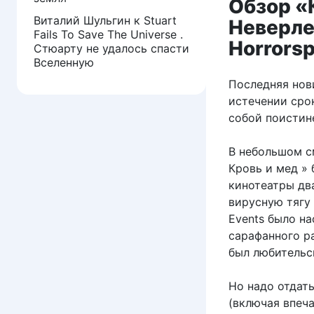
Обзор «
Виталий Шульгин
к
Stuart
Неверле
Fails To Save The Universe .
Horrorsp
Стюарту не удалось спасти
Вселенную
Последняя нов
истечении сро
собой поистин
В небольшом с
Кровь и мед » 
кинотеатры два
вирусную тягу
Events было на
сарафанного р
был любительс
Но надо отдат
(включая впеч