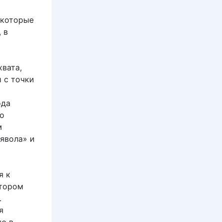
екоторые
 в
хвата,
 с точки
ода
по
м
явола» и
я к
ктором
.
я