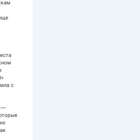
скам
еще
места
сном
е
I»
ала с
 —
которые
жно
как