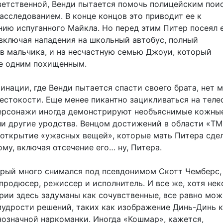
тветственной, Венди пытается помочь полицейским пои
асследованием. В конце концов это приводит ее к
ию испуганного Майкла. Но перед этим Питер посеял 
 включая нападения на школьный автобус, полный
в мальчика, и на несчастную семью Джоуи, который
ще одним похищенным.
инации, где Венди пытается спасти своего брата, нет 
естокости. Еще менее пикантно зацикливаться на теле
персонажи иногда демонстрируют необъяснимые кожны
ли другие уродства. Венцом достижений в области «TM
 открытие «ужасных вещей», которые мать Питера сдел
му, включая отсечение его… ну, Питера.
рый много снимался под псевдонимом Скотт Чемберс,
продюсер, режиссер и исполнитель. И все же, хотя не
рии здесь задуманы как сочувственные, все равно мо
мудрости решений, таких как изображение Динь-Динь 
нозначной наркоманки. Иногда «Кошмар», кажется,