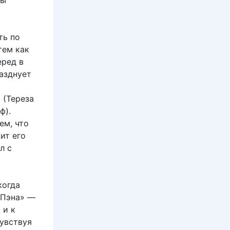
ты
ть по
тем как
еред в
азднует
 (Тереза
ф).
ем, что
ит его
л с
когда
 Пэна» —
 и к
увствуя