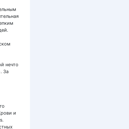
.
тельным
ительная
репким
дей.
тском
ой нечто
. За
го
Крови и
s.
стных