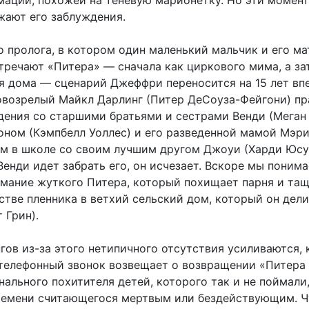
мации, похожей на теневую марионетку. Но эти момен
жают его заблуждения.
 пролога, в котором один маленький мальчик и его ма
тречают «Питера» — сначала как циркового мима, а за
тя дома — сценарий Джеффри переносится на 15 лет вп
овозрелый Майкл Дарлинг (Питер ДеСоуза-Фейгони) пр
дения со старшими братьями и сестрами Венди (Меган
оном (Кэмпбелл Уоллес) и его разведенной мамой Мэри
атем в школе со своим лучшим другом Джоуи (Харди Юсу
Венди идет забрать его, он исчезает. Вскоре мы понима
имание жуткого Питера, который похищает парня и тащ
стве пленника в ветхий сельский дом, который он дели
 Грин).
ов из-за этого нетипичного отсутствия усиливаются, 
телефонный звонок возвещает о возвращении «Питера
ального похитителя детей, которого так и не поймали,
емени считающегося мертвым или бездействующим. Ч