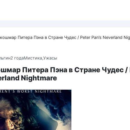
кошмар Питера Пэна в Стране Чудес / Peter Pan’s Neverland Ni
льгин
2 года
Мистика,Ужасы
шмар Питера Пэна в Стране Чудес / 
erland Nightmare