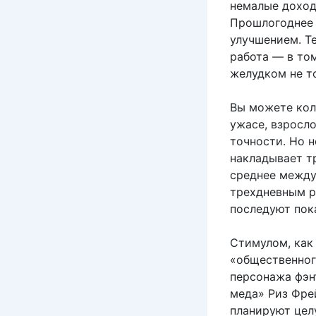
немалые доход
Прошлогоднее 
улучшением. Т
работа — в то
желудком не т
Вы можете кол
ужасе, взросл
точности. Но 
накладывает т
среднее между
трехдневным ре
последуют пок
Стимулом, как
«общественног
персонажа фэнт
меда» Риз Фрей
планируют цел