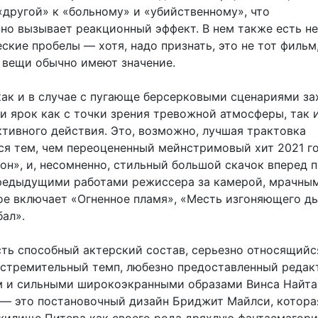
«другой» к «больному» и «убийственному», что
но вызывает реакционный эффект. В нем также есть н
ские пробелы — хотя, надо признать, это не тот фильм,
 вещи обычно имеют значение.
как и в случае с пугающе берсерковыми сценариями за
 ярок как с точки зрения тревожной атмосферы, так и
ктивного действия. Это, возможно, лучшая трактовка
я тем, чем переоцененный мейнстримовый хит 2021 г
он», и, несомненно, стильный большой скачок вперед 
редыдущими работами режиссера за камерой, мрачны
ое включает «Огненное пламя», «Месть изгоняющего дь
бал».
сть способный актерский состав, серьезно относящийс
 стремительный темп, любезно предоставленный реда
 и сильными широкоэкранными образами Винса Найта
— это постановочный дизайн Бриджит Майлси, котора