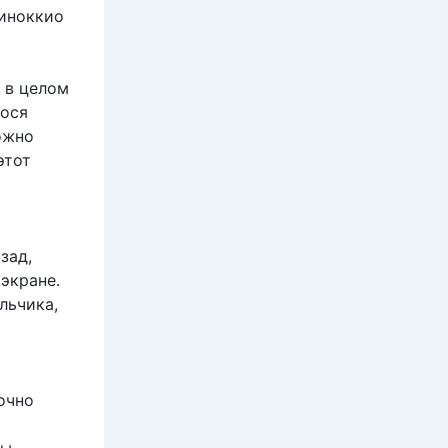
Пиноккио
 в целом
ося
ожно
этот
зад,
экране.
льчика,
очно