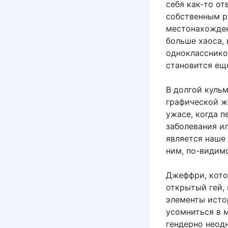
себя как-то о
собственным р
местонахожден
больше хаоса,
однокласснико
становится е
В долгой кульм
графической ж
ужасе, когда 
заболевания и
является наше
ним, по-видимо
Джеффри, кото
открытый гей, 
элементы исто
усомниться в 
гендерно неод