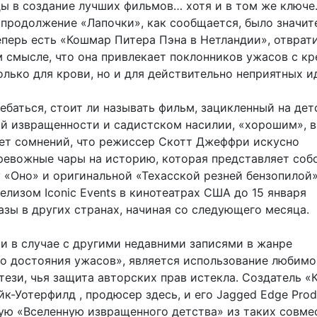
ы в создание лучших фильмов… хотя и в том же ключе
продолжение «Лапочки», как сообщается, было значи
еперь есть «Кошмар Питера Пэна в Нетландии», отврат
м смысле, что она привлекает поклонников ужасов с к
олько для крови, но и для действительно неприятных и
ебаться, стоит ли называть фильм, зацикленный на де
ой извращенности и садистском насилии, «хорошим», в
нет сомнений, что режиссер Скотт Джеффри искусно
ревожные чары на историю, которая представляет соб
 «Оно» и оригинальной «Техасской резней бензопилой»
лизом Iconic Events в кинотеатрах США до 15 января
азы в других странах, начиная со следующего месяца.
 и в случае с другими недавними записями в жанре
о достояния ужасов», является использование любимо
ези, чья защита авторских прав истекла. Создатель «
к-Уотерфилд , продюсер здесь, и его Jagged Edge Prod
ую «Вселенную извращенного детства» из таких совме