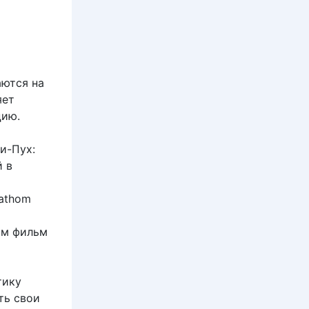
аются на
яет
цию.
и-Пух:
й в
Fathom
ам фильм
тику
ть свои