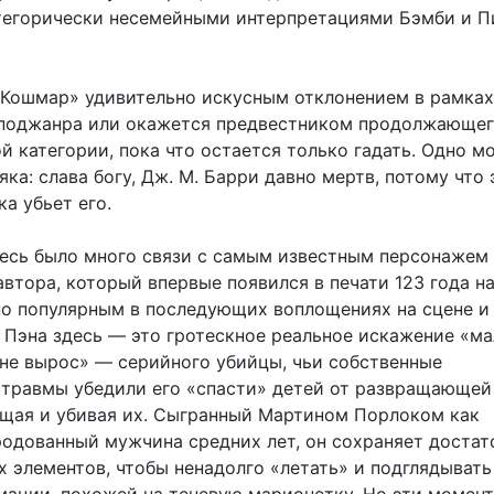
атегорически несемейными интерпретациями Бэмби и 
«Кошмар» удивительно искусным отклонением в рамках
поджанра или окажется предвестником продолжающег
й категории, пока что остается только гадать. Одно м
яка: слава богу, Дж. М. Барри давно мертв, потому что 
а убьет его.
десь было много связи с самым известным персонажем
втора, который впервые появился в печати 123 года на
но популярным в последующих воплощениях на сцене и 
 Пэна здесь — это гротескное реальное искажение «ма
 не вырос» — серийного убийцы, чьи собственные
равмы убедили его «спасти» детей от развращающей
ищая и убивая их. Сыгранный Мартином Порлоком как
родованный мужчина средних лет, он сохраняет достат
х элементов, чтобы ненадолго «летать» и подглядывать