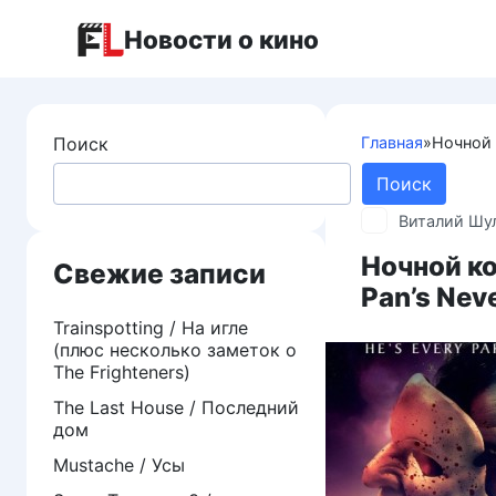
Перейти
Новости о кино
к
контенту
Поиск
Главная
»
Ночной 
Поиск
Виталий Шу
Ночной ко
Свежие записи
Pan’s Nev
Trainspotting / На игле
(плюс несколько заметок о
The Frighteners)
The Last House / Последний
дом
Mustache / Усы