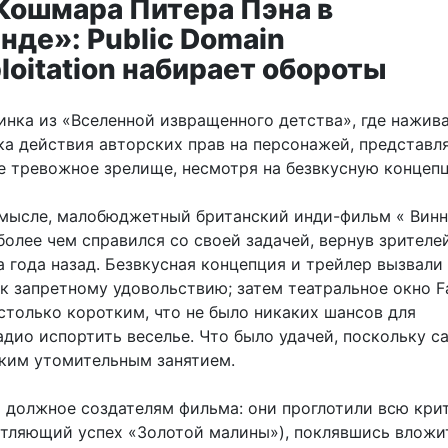
Кошмара Питера Пэна в
нде»: Public Domain
loitation набирает обороты
инка из «Вселенной извращенного детства», где нажив
ка действия авторских прав на персонажей, представл
е тревожное зрелище, несмотря на безвкусную концеп
мысле, малобюджетный британский инди-фильм « Винн
более чем справился со своей задачей, вернув зрителе
 года назад. Безвкусная концепция и трейлер вызвали
 к запретному удовольствию; затем театральное окно 
столько коротким, что не было никаких шансов для
адио испортить веселье. Что было удачей, поскольку с
ким утомительным занятием.
ь должное создателям фильма: они проглотили всю кри
атляющий успех «Золотой малины»), поклявшись вложи