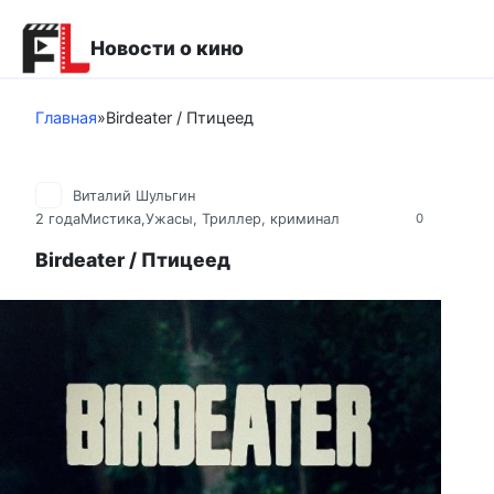
Перейти
к
Новости о кино
контенту
Главная
»
Birdeater / Птицеед
Виталий Шульгин
2 года
Мистика,Ужасы
,
Триллер, криминал
0
Birdeater / Птицеед