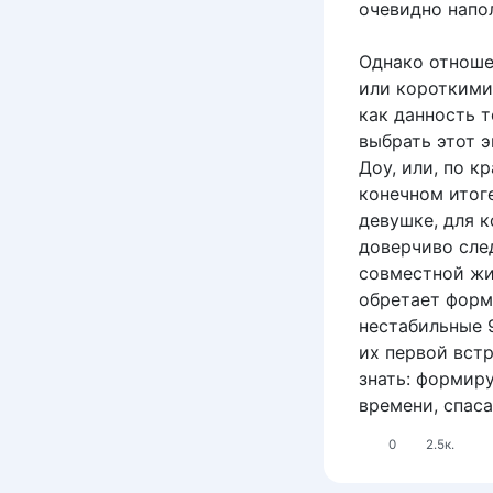
очевидно напо
Однако отноше
или короткими,
как данность 
выбрать этот 
Доу, или, по к
конечном итог
девушке, для 
доверчиво сле
совместной жи
обретает форм
нестабильные 9
их первой вст
знать: формир
времени, спас
0
2.5к.