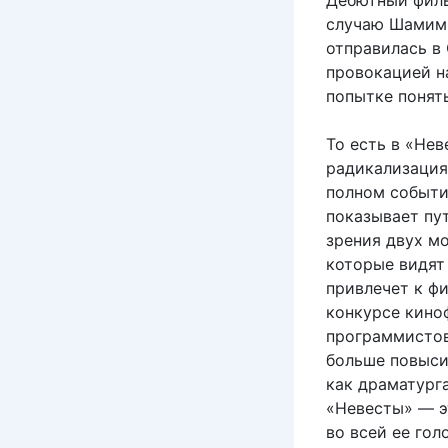
Дебютный филь
случаю Шамимы
отправилась в
провокацией на
попытке понят
То есть в «Не
радикализация,
полном событи
показывает пу
зрения двух м
которые видят 
привлечет к ф
конкурсе кино
программистов
больше повыси
как драматурга
«Невесты» — э
во всей ее го