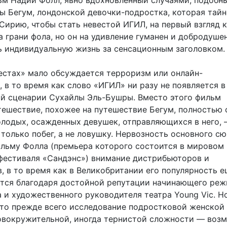
м Надии Фолл, явно вдохновленный случаями, подобн
 Бегум, лондонской девочки-подростка, которая тайн
 Сирию, чтобы стать невестой ИГИЛ, на первый взгляд 
 грани фола, но он на удивление гуманен и добродушен
ь индивидуальную жизнь за сенсационным заголовком.
вестах» мало обсуждается терроризм или онлайн-
 в то время как слово «ИГИЛ» ни разу не появляется в
й сценарии Сухайлы Эль-Бушры. Вместо этого фильм
тешествие, похожее на путешествие Бегум, полностью 
олодых, осажденных девушек, отправляющихся в него,
только побег, а не ловушку. Нервозность основного с
ильму Фолла (премьера которого состоится в мировом
фестиваля «Сандэнс») внимание дистрибьюторов и
, в то время как в Великобритании его популярность 
тся благодаря достойной репутации начинающего реж
 и художественного руководителя театра Young Vic. Н
то прежде всего исследование подростковой женской
ловокружительной, иногда тернистой сложности — воз