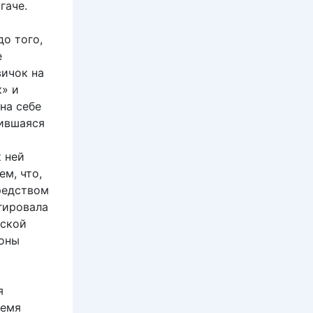
гаче.
до того,
е
вичок на
к» и
на себе
дившаяся
к ней
ем, что,
редством
агировала
нской
роны
я
ремя