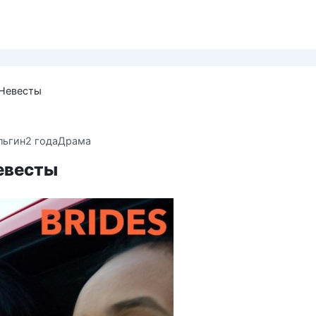
/ Невесты
льгин
2 года
Драма
Невесты