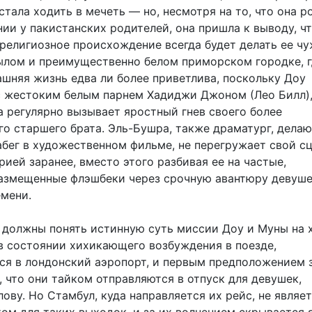
стала ходить в мечеть — но, несмотря на то, что она р
ии у пакистанских родителей, она пришла к выводу, чт
религиозное происхождение всегда будет делать ее чу
ылом и преимущественно белом приморском городке, г
ашняя жизнь едва ли более приветлива, поскольку Доу
с жестоким белым парнем Хадиджи Джоном (Лео Билл),
а регулярно вызывает яростный гнев своего более
го старшего брата. Эль-Бушра, также драматург, дела
абег в художественном фильме, не перегружает свой с
ией заранее, вместо этого разбивая ее на частые,
азмещенные флэшбеки через срочную авантюру девуше
мени.
 должны понять истинную суть миссии Доу и Муны на х
в состоянии хихикающего возбуждения в поезде,
я в лондонский аэропорт, и первым предположением 
 что они тайком отправляются в отпуск для девушек,
ову. Но Стамбул, куда направляется их рейс, не являе