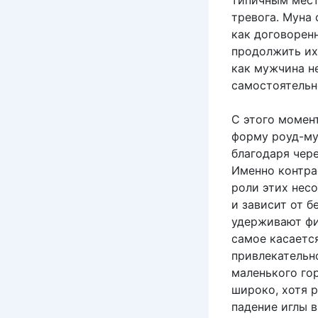
типичным мест
тревога. Муна 
как договорен
продолжить их
как мужчина н
самостоятельн
С этого момен
форму роуд-му
благодаря чере
Именно контра
роли этих нес
и зависит от б
удерживают фи
самое касаетс
привлекательно
маленького гор
широко, хотя 
падение иглы 