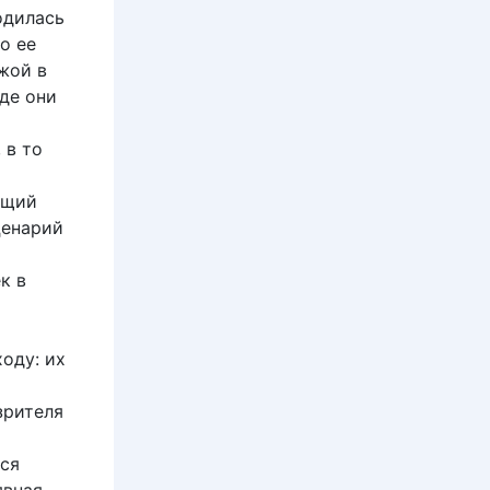
одилась
о ее
жой в
де они
 в то
ющий
ценарий
к в
оду: их
зрителя
тся