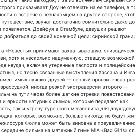
ом для таких выходок, и за их волнением скрывается 
строго приказывает Доу не отвечать на ее телефон, в т
ности о встрече с незнакомцем на другой стороне, что
 путешествие, звучат достаточно сомнительно даже до
е появляется. Дрейфуя в Стамбуле, девушки решают
о добраться до своей конечной цели: сирийской грани
та «Невесты» принимают захватывающую, эпизодичес
ви, хотя и несколько надуманную, ставшую возможной
де неудач, включая утерянные паспорта и полицейские
стные, но тесно связанные выступления Хассана и Инга
овместимых лучших друзей — первый пронзительно ре
езрассудной, иногда резкой экстраверсии второго —
льм на пути через более шаткие отрезки повествовани
я и яркости натурных съемок, которые передают как
сть, так и угрозу турецкого мегаполиса для двух деву
одка, которые, возможно, больше никогда не будут жи
режиссура Фолла может быть виновна в преувеличении
в середине фильма на мятежный гимн MIA «Bad Girls» с