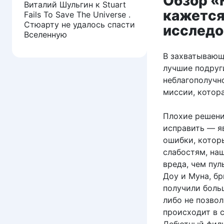
Обзор «Н
Виталий Шульгин
к
Stuart
кажется
Fails To Save The Universe .
Стюарту не удалось спасти
исследо
Вселенную
В захватывающ
лучшие подруг
неблагополучн
миссии, котор
Плохие решени
исправить — я
ошибки, котор
слабостям, на
вреда, чем пу
Доу и Муна, бр
получили боль
либо не позвол
происходит в 