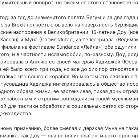
ужительный поворот, но фильм от этого становится бо
год: за год до знаменитого полета Бегум и за два года 
е за Brexit полностью вывело на поверхность бурлящи
ские настроения в Великобритании. 15-летние Доу (но
Хассан) и Муна (Сафия Ингар, из телесериала «Ведьма
 фильма на фестивале Sundance «Лейла») обе ощутили 
ого, и в частности исламофобии, по-разному. Доу, ро
грировала в Англию со своей матерью Хадиджей (Юсра
а ей было всего три года, но все до сих пор относятся 
 только что сошла с корабля. Во многом это связано с т
к тусовщица Хадиджа интегрировалась в общество пос
адного образа жизни, ее застенчивая, тихая дочь отре
лее набожным и строгим соблюдением своей мусульма
ой для тактики обработки в социальных сетях со сто
джихадистов.
ному признанию, более смелая и дерзкая Муна не така
манка, как Доу — она не носит платок, и некоторое в