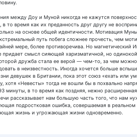
ловину.
ния между Доу и Муной никогда не кажутся поверхно
 в то время как их преданность друг другу не воспри
только на основе общей идентичности. Мотивация Мун
экстремальный путь побега сложнее прочесть, чем мот
райней мере, более противоречива. Но магнетический И
е придает смысл сияющей харизматичной, но одиноко
которой дружба стала ее верой — чем-то, за чем можно
довать в неизвестность. Иногда хочется больше вспыш
зни девушек в Британии, пока этот союз «ехать или у
у, хотя «Невесты» тогда не вошли бы в похвально напр
3 минуты, в то время как поздняя, ​​нежно расширенная
речи рассказывает нам большую часть того, что нам ну
ующая подростковая ошибка, совершаемая в реальном
ающая жизнь и угрожающая жизни одновременно.