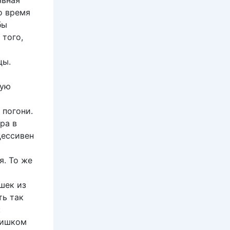
явная
о время
бы
 того,
цы.
кую
 погони.
ра в
цессивен
я. То же
шек из
ть так
:
лишком