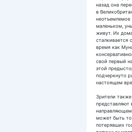
назад она пере
в Великобритан
неотъемлемое 
маленьком, ун
живут. Их дом
сталкивается 
время как Мун
консервативно
свой первый н
этой предыстор
подчеркнуто р
настоящем вре
Зрители также
представляют 
направляющемс
может быть то,
потерявших гол