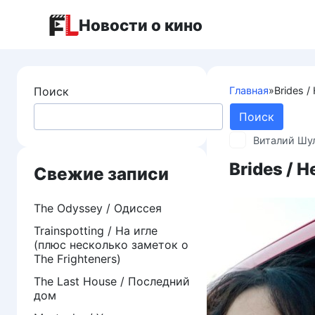
Перейти
Новости о кино
к
контенту
Поиск
Главная
»
Brides 
Поиск
Виталий Шу
Brides / 
Свежие записи
The Odyssey / Одиссея
Trainspotting / На игле
(плюс несколько заметок о
The Frighteners)
The Last House / Последний
дом