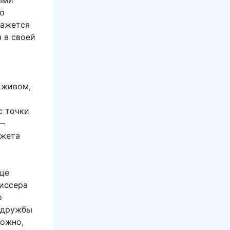
ыми
о
кажется
 в своей
 живом,
с точки
 —
южета
еще
иссера
о
 дружбы
можно,