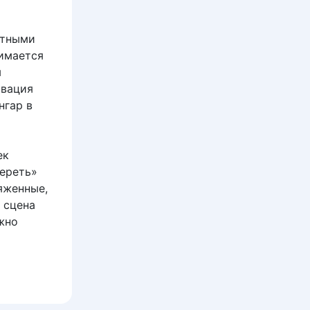
стными
нимается
ы
ивация
нгар в
й
ек
мереть»
яженные,
 сцена
жно