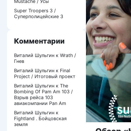
Mustache / Усы
Super Troopers 3 /
Суперполицейские 3
Комментарии
Виталий Шульгин
к
Wrath /
Гнев
Виталий Шульгин
к
Final
Project / Итоговый проект
Виталий Шульгин
к
The
Bombing Of Pam Am 103 /
Взрыв рейса 103
авиакомпании Pan Am
Виталий Шульгин
к
Fightland . Бойцовская
земля