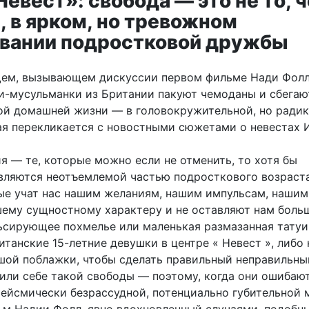
евест»: свобода — это не то, 
, в ярком, но тревожном
вании подростковой дружбы
ем, вызывающем дискуссии первом фильме Нади Фолл
и-мусульманки из Британии пакуют чемоданы и сбегаю
ой домашней жизни — в головокружительной, но ради
ая перекликается с новостными сюжетами о невестах 
я — те, которые можно если не отменить, то хотя бы
вляются неотъемлемой частью подросткового возраста
ые учат нас нашим желаниям, нашим импульсам, нашим
шему сущностному характеру и не оставляют нам боль
льсирующее похмелье или маленькая размазанная татуи
итанские 15-летние девушки в центре « Невест », либо 
шой поблажки, чтобы сделать правильный неправильны
или себе такой свободы — поэтому, когда они ошибают
сейсмически безрассудной, потенциально губительной 