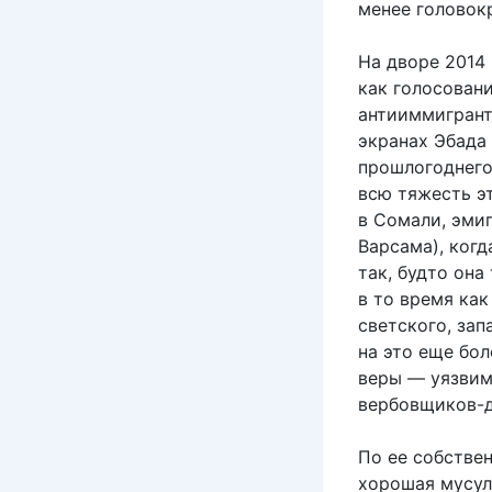
менее головокр
На дворе 2014 
как голосовани
антииммигрант
экранах Эбада 
прошлогоднего
всю тяжесть эт
в Сомали, эми
Варсама), когд
так, будто она
в то время ка
светского, зап
на это еще бо
веры — уязвим
вербовщиков-
По ее собствен
хорошая мусуль