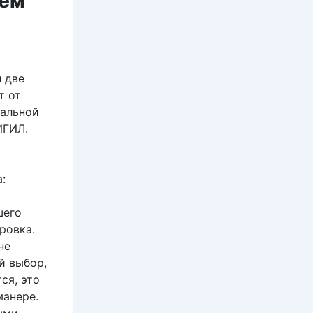
чем
 две
т от
кальной
ИГИЛ.
:
шего
ровка.
не
й выбор,
ся, это
манере.