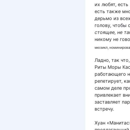
их любят, есть
есть также мно
дерьмо из всех
голову, чтобы 
стоящее, не та
никому не гов
мюзикл, номинирова
Ладно, так что
Риты Моры Кас
работающего н
репетирует, ка
самом деле пр
привлекает вн
заставляет пар
встречу.
Хуан «Манитас»
предлагающий 