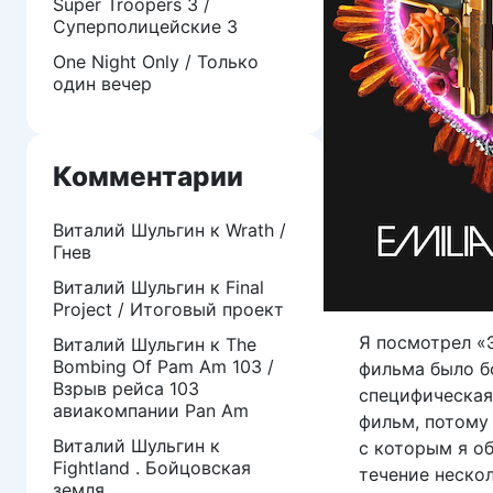
Super Troopers 3 /
Суперполицейские 3
One Night Only / Только
один вечер
Комментарии
Виталий Шульгин
к
Wrath /
Гнев
Виталий Шульгин
к
Final
Project / Итоговый проект
Я посмотрел «
Виталий Шульгин
к
The
Bombing Of Pam Am 103 /
фильма было б
Взрыв рейса 103
специфическая 
авиакомпании Pan Am
фильм, потому 
Виталий Шульгин
к
с которым я об
Fightland . Бойцовская
течение неско
земля