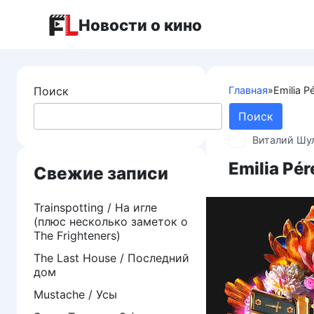
Перейти
Новости о кино
к
контенту
Поиск
Главная
»
Emilia 
Поиск
Виталий Шу
Emilia Pé
Свежие записи
Trainspotting / На игле
(плюс несколько заметок о
The Frighteners)
The Last House / Последний
дом
Mustache / Усы