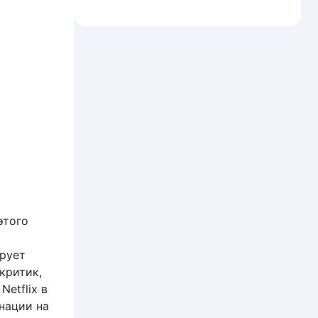
этого
ирует
екритик,
etflix в
нации на