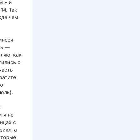
м » и
14. Так
жде чем
инеся
ль —
ляю, как
тились о
часть
ратите
сю
оль).
н
 я не
нцах с
зикл, а
оторые