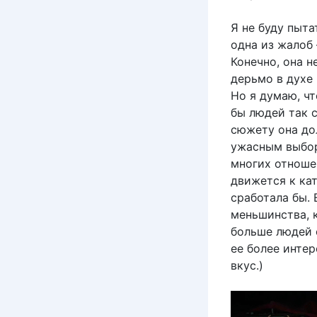
Я не буду пыта
одна из жалоб 
Конечно, она н
дерьмо в духе
Но я думаю, ч
бы людей так 
сюжету она до
ужасным выбор
многих отноше
движется к кат
сработала бы.
меньшинства, 
больше людей 
ее более инте
вкус.)