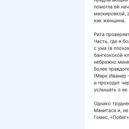
помогла ей нач
маскировкой, 
как женщина.
Рита проверяе
Часть, где я 
с ума (в плох
бангкокской кл
небрежно меняю
более правдоп
(Марк Иванир —
и проходит чер
услышать о ее
Однако трудне
Манитаса и, не
Гомес, «Побег»