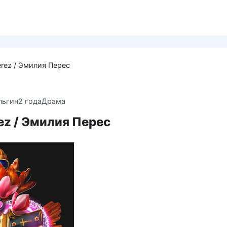
Pérez / Эмилия Перес
льгин
2 года
Драма
rez / Эмилия Перес