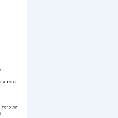
 –
ся того
 того ли,
е