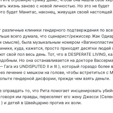
ать жизнь заново с новой личностью. Но это не будет
это будет Манитас, наконец, живущая своей настояще
т различные клиники гендерного подтверждения по все
больше всего думала, что сценарист/режиссер Жак Одиа
ом смысле), была музыкальным номером «Вагинопластик
инике, куда, кажется, просто приходят десятки людей 
т свой пол весь день. Тот, что в DESPERATE LIVING, к
одобным. Но она останавливается на докторе Вассерм
 Гага из UNDISPUTED II и III ), который гораздо более
ез лечение с мешком на голове, чтобы встретиться с 
 опыте гендерной дисфории, прежде чем взять деньги.
е оправдать то, что Рита помогает инсценировать убий
 говоря им правды, переселяет его жену Джесси (Селе
 ) и детей в Швейцарию против их воли.