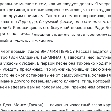
 реальное мнение о том, как их следует делать. Я увере
го критиков, которые искренне считают, что это худш
, по другим причинам. Так что я немного нервничаю, п
сказать:
«Ладно, да, безумный фильм, но в нем есть что
к ли?»
Я восхищаюсь его безумной дерзостью. Ради Бо
орите, но… э-э…
Я определенно нашел его намного интереснее, чем д
нный на лучшую картину. Извините.
, черт возьми,
такое
ЭМИЛИЯ ПЕРЕС? Рассказ ведется о
тро (Зои Салданья, ТЕРМИНАЛ ), адвоката, несчастлив
а ужасных людей. В первой песне она тихонько ходит 
к убедить присяжных, что мужчина, убивший свою жену
осто не смог остановить ее от самоубийства. Успешна
имание другого потенциального клиента, типа, который
ней надевать вам на голову мешок, прежде чем отвезти
 Дель Монте (Гаскон) — печально известный глава кар
Рите огромную сумму денег, чтобы она нашла себе хир