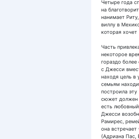
Четыре года с
на благотворит
нанимает Риту
виллу в Мехик
которая хочет 
Часть привлек
некоторое вре
гораздо более
с Джесси вмес
находя цель в
семьям находит
построила эту
сюжет должен 
есть любовный 
Джесси возобн
Рамирес, реме
она встречает
(Адриана Пас, 