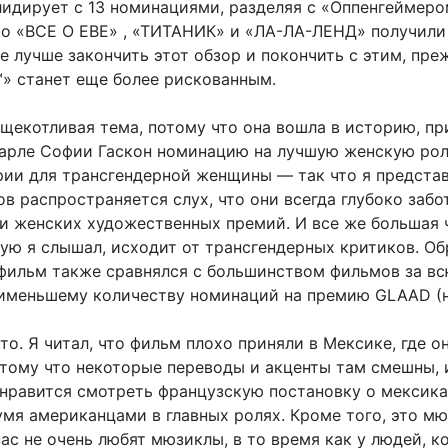
лидирует с 13 номинациями, разделяя с «Оппенгеймеро
ко «ВСЕ О ЕВЕ» , «ТИТАНИК» и «ЛА-ЛА-ЛЕНД» получили 
не лучше закончить этот обзор и покончить с этим, пре
» станет еще более рискованным.
 щекотливая тема, потому что она вошла в историю, пр
Карле Софии Гаскон номинацию на лучшую женскую ро
рии для трансгендерной женщины — так что я представ
в распространяется слух, что они всегда глубоко забо
и женских художественных премий. И все же большая 
рую я слышал, исходит от трансгендерных критиков. Об
 фильм также сравнялся с большинством фильмов за в
именьшему количеству номинаций на премию GLAAD (н
то. Я читал, что фильм плохо приняли в Мексике, где о
отому что некоторые переводы и акценты там смешны, и
 нравится смотреть французскую постановку о мексика
мя американцами в главных ролях. Кроме того, это мю
ас не очень любят мюзиклы, в то время как у людей, к