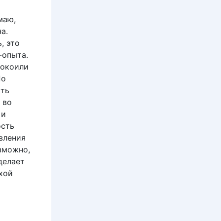
маю,
а.
, это
-опыта.
покоили
По
ыть
 во
 и
ость
вления
зможно,
делает
хой