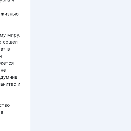
й жизнью
му миру.
р сошел
а» в
и
ажется
ане
 вдумчив
Манитас и
ство
на