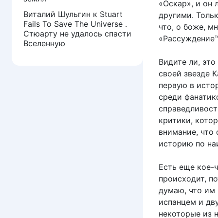
«Оскар», и он 
Виталий Шульгин
к
Stuart
другими. Толь
Fails To Save The Universe .
что, о боже, м
Стюарту не удалось спасти
«Рассуждение™
Вселенную
Видите ли, это
своей звезде 
первую в исто
среди фанатико
справедливост
критики, кото
внимание, что
историю по на
Есть еще кое-ч
происходит, п
думаю, что им
испанцем и дву
некоторые из н