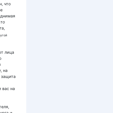
н, что
ее
однимая
-то
га,
ругой
т лица
о
и
, на
я защита
 вас на
теля,
урга и