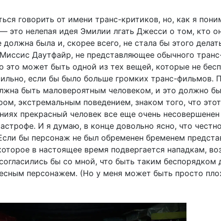
ться говорить от имени транс-критиков, но, как я пони
— это нелепая идея Эмилии лгать Джесси о том, кто он
е должна была и, скорее всего, не стала бы этого делать
 Миссис Даутфайр, не представляющее обычного транс
то это может быть одной из тех вещей, которые не бес
сильно, если бы было больше громких транс-фильмов. 
лжна быть маловероятным человеком, и это должно б
ом, экстремальным поведением, знаком того, что этот
ниях прекрасный человек все еще очень несовершенен
астрофе. И я думаю, в конце довольно ясно, что честн
 Если бы персонаж не был обременен бременем предста
которое в настоящее время подвергается нападкам, во
согласились бы со мной, что быть таким беспорядком 
ресным персонажем. (Но у меня может быть просто пло