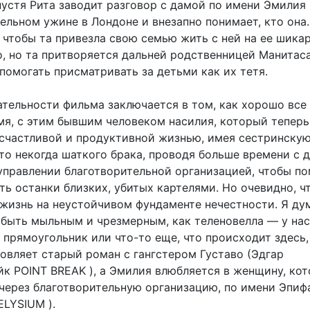
пустя Рита заводит разговор с дамой по имени Эмилия
ельном ужине в Лондоне и внезапно понимает, кто она.
, чтобы та привезла свою семью жить с ней на ее шика
о, но та притворяется дальней родственницей Манитаса
помогать присматривать за детьми как их тетя.
ательности фильма заключается в том, как хорошо все
мя, с этим бывшим человеком насилия, который тепер
 счастливой и продуктивной жизнью, имея сестринску
то некогда шаткого брака, проводя больше времени с 
 управлении благотворительной организацией, чтобы по
ь останки близких, убитых картелями. Но очевидно, ч
 жизнь на неустойчивом фундаменте нечестности. Я ду
быть мыльным и чрезмерным, как теленовелла — у нас
прямоугольник или что-то еще, что происходит здесь,
овляет старый роман с гангстером Густаво (Эдгар
йк POINT BREAK ), а Эмилия влюбляется в женщину, ко
 через благотворительную организацию, по имени Эпиф
ELYSIUM ).