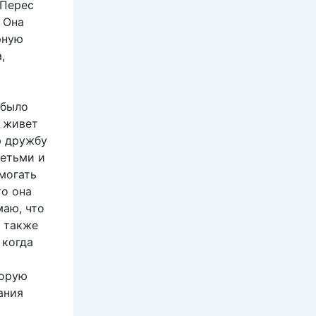
 Перес
 Она
рную
,
 было
ь живет
ю дружбу
детьми и
могать
то она
маю, что
 также
 когда
торую
ания