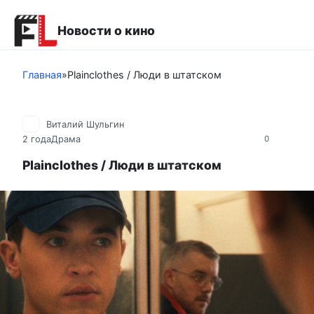
Перейти
к
Новости о кино
контенту
Главная
»
Plainclothes / Люди в штатском
Виталий Шульгин
2 года
Драма
0
Plainclothes / Люди в штатском