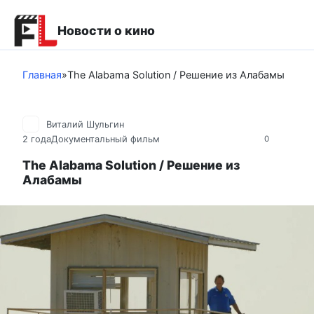
Перейти
к
Новости о кино
контенту
Главная
»
The Alabama Solution / Решение из Алабамы
Виталий Шульгин
2 года
Документальный фильм
0
The Alabama Solution / Решение из
Алабамы