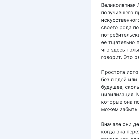
Великолепная 
получившего пр
искусственног
своего рода п
потребительск
ее тщательно 
что здесь толь
говорит. Это р
Простота исто
без людей или
будущее, скол
цивилизация. 
которые она п
можем забыть 
Вначале они д
когда она пер