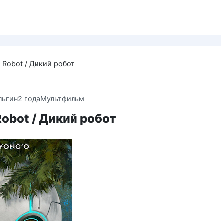
d Robot / Дикий робот
льгин
2 года
Мультфильм
Robot / Дикий робот