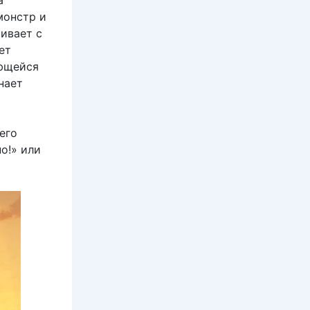
а
монстр и
ривает с
ет
ающейся
нает
его
о!» или