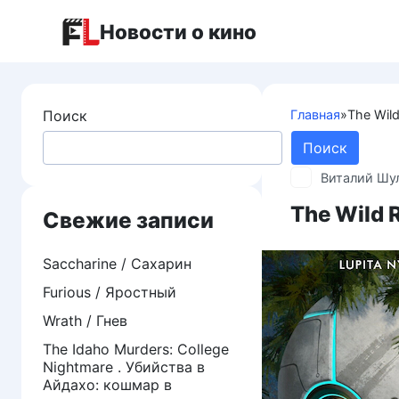
Перейти
Новости о кино
к
контенту
Поиск
Главная
»
The Wil
Поиск
Виталий Шу
The Wild 
Свежие записи
Saccharine / Сахарин
Furious / Яростный
Wrath / Гнев
The Idaho Murders: College
Nightmare . Убийства в
Айдахо: кошмар в