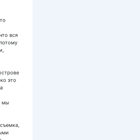
Это
что вся
 потому
и,
острове
ко это
ва
у мы
съемка,
ными