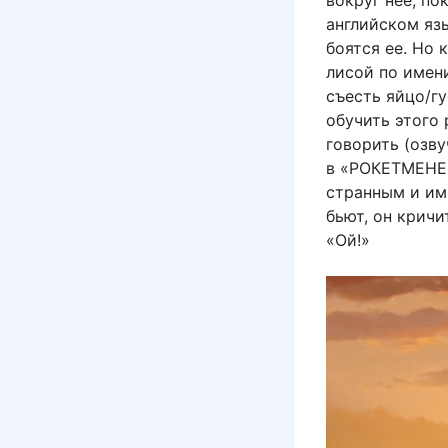
вокруг нее, по
английском яз
боятся ее. Но 
лисой по имен
съесть яйцо/гу
обучить этого 
говорить (озв
в «РОКЕТМЕНЕ »
странным и им
бьют, он крич
«Ой!»