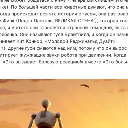
ка не может общаться с ними (теперь мы слышим это н
ыке). По большей части все животные думают, что она 
когда происходит вся эта история с гусем, она разгова
и Финк (Педро Паскаль, ВЕЛИКАЯ СТЕНА ), которая хоч
ся, и в итоге они становятся странной командой, пыт
ребенка. Они называют гуся Брайтбилл, и когда он начи
учивает Кит Коннор, «Молодой Реджинальд Дуайт»
), другие гуси смеются над ним, потому что он вырос
итирует жужжащие звуки робота при движении. Когда 
ит «Это вызывает болевую реакцию!» вместо «Это больн