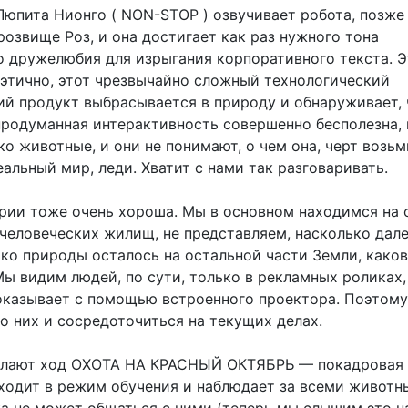
Люпита Нионго ( NON-STOP ) озвучивает робота, позже
озвище Роз, и она достигает как раз нужного тона
о дружелюбия для изрыгания корпоративного текста. 
оэтично, этот чрезвычайно сложный технологический
ий продукт выбрасывается в природу и обнаруживает, 
продуманная интерактивность совершенно бесполезна,
ко животные, и они не понимают, о чем она, черт возьм
еальный мир, леди. Хватит с нами так разговаривать.
рии тоже очень хороша. Мы в основном находимся на 
 человеческих жилищ, не представляем, насколько дале
ько природы осталось на остальной части Земли, како
Мы видим людей, по сути, только в рекламных роликах,
оказывает с помощью встроенного проектора. Поэтом
о них и сосредоточиться на текущих делах.
елают ход ОХОТА НА КРАСНЫЙ ОКТЯБРЬ — покадровая 
еходит в режим обучения и наблюдает за всеми живот