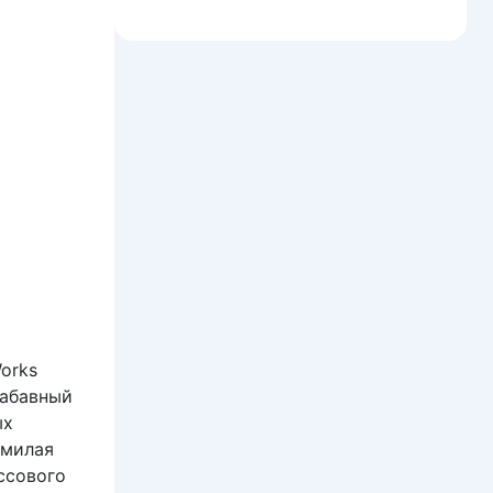
orks
забавный
ых
 милая
ссового