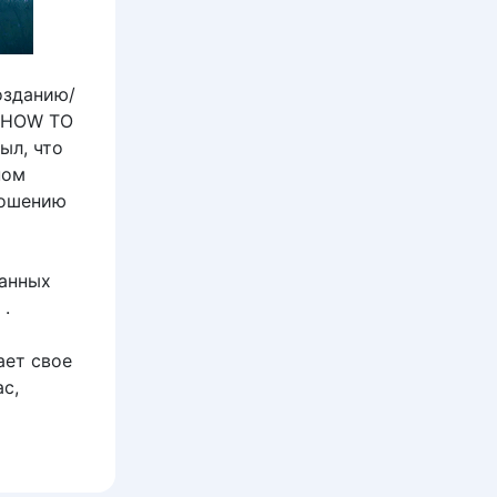
озданию/
е HOW TO
ыл, что
ном
ношению
ванных
.
ает свое
с,