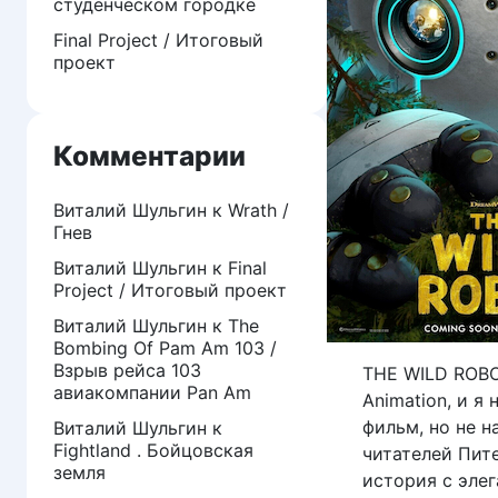
студенческом городке
Final Project / Итоговый
проект
Комментарии
Виталий Шульгин
к
Wrath /
Гнев
Виталий Шульгин
к
Final
Project / Итоговый проект
Виталий Шульгин
к
The
Bombing Of Pam Am 103 /
Взрыв рейса 103
THE WILD ROBO
авиакомпании Pan Am
Animation, и я
фильм, но не н
Виталий Шульгин
к
Fightland . Бойцовская
читателей Пите
земля
история с эле