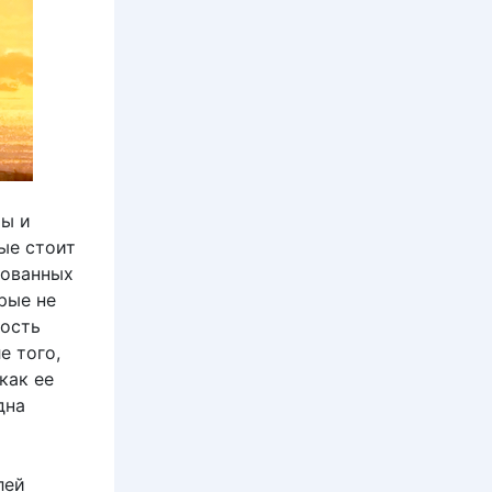
мы и
рые стоит
рованных
орые не
мость
е того,
как ее
дна
лей