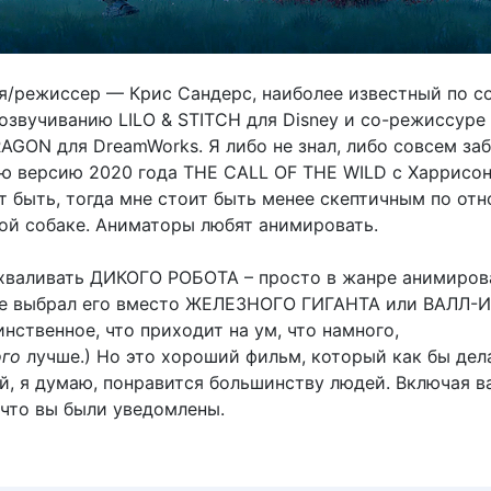
я/режиссер — Крис Сандерс, наиболее известный по с
озвучиванию LILO & STITCH для Disney и со-режиссур
GON для DreamWorks. Я либо не знал, либо совсем заб
ую версию 2020 года THE CALL OF THE WILD с Харрисо
 быть, тогда мне стоит быть менее скептичным по от
ой собаке. Аниматоры любят анимировать.
ехваливать ДИКОГО РОБОТА – просто в жанре анимиро
не выбрал его вместо ЖЕЛЕЗНОГО ГИГАНТА или ВАЛЛ-И 
нственное, что приходит на ум, что намного,
ого
лучше.) Но это хороший фильм, который как бы дел
й, я думаю, понравится большинству людей. Включая ва
 что вы были уведомлены.