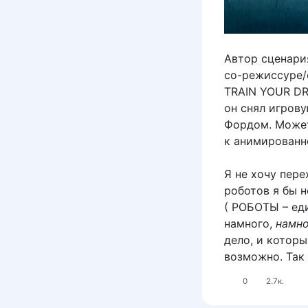
Автор сценари
со-режиссуре/
TRAIN YOUR DRA
он снял игров
Фордом. Может
к анимированн
Я не хочу пер
роботов я бы 
( РОБОТЫ – еди
намного,
намн
дело, и которы
возможно. Так
0
2.7к.