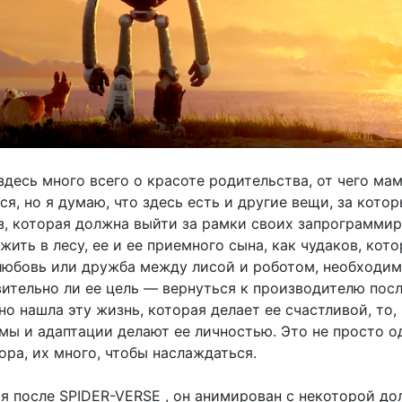
здесь много всего о красоте родительства, от чего ма
я, но я думаю, что здесь есть и другие вещи, за кото
оз, которая должна выйти за рамки своих запрограмми
жить в лесу, ее и ее приемного сына, как чудаков, кот
любовь или дружба между лисой и роботом, необходи
ительно ли ее цель — вернуться к производителю посл
но нашла эту жизнь, которая делает ее счастливой, то, 
вмы и адаптации делают ее личностью. Это не просто о
ра, их много, чтобы наслаждаться.
ия после SPIDER-VERSE , он анимирован с некоторой до