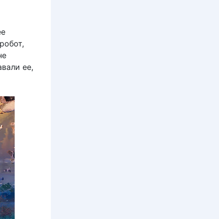
ее
робот,
не
вали ее,