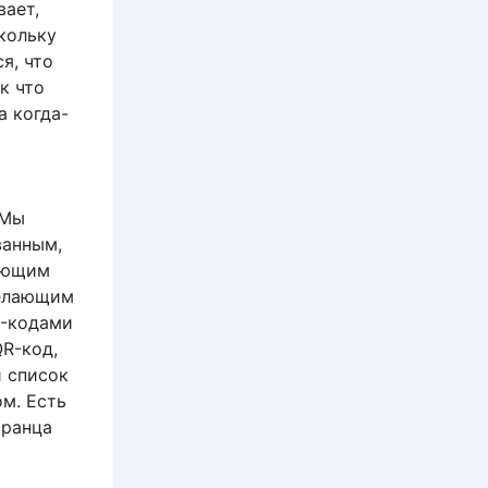
вает,
кольку
я, что
к что
а когда-
 Мы
ванным,
вающим
делающим
R-кодами
QR-код,
и список
ом. Есть
сранца