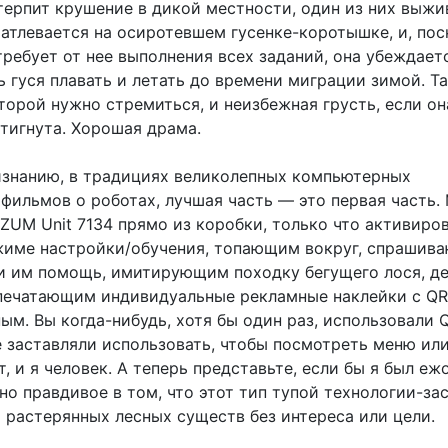
терпит крушение в дикой местности, один из них выжи
чатлевается на осиротевшем гусенке-коротышке, и, пос
ребует от нее выполнения всех заданий, она убеждаетс
 гуся плавать и летать до времени миграции зимой. Та
оторой нужно стремиться, и неизбежная грусть, если он
стигнута. Хорошая драма.
знанию, в традициях великолепных компьютерных
фильмов о роботах, лучшая часть — это первая часть.
ZUM Unit 7134 прямо из коробки, только что активиро
жиме настройки/обучения, топающим вокруг, спраши
ли им помощь, имитирующим походку бегущего лося, 
печатающим индивидуальные рекламные наклейки с Q
ым. Вы когда-нибудь, хотя бы один раз, использовали 
е заставляли использовать, чтобы посмотреть меню ил
т, и я человек. А теперь представьте, если бы я был еж
о правдивое в том, что этот тип тупой технологии-за
 растерянных лесных существ без интереса или цели.