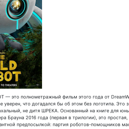
T — это полнометражный фильм этого года от DreamW
 не уверен, что догадался бы об этом без логотипа. Это 
ахальный, не дитя ШРЕКА. Основанный на книге для юн
ра Брауна 2016 года (первая в трилогии), это простая,
гантной предпосылкой: партия роботов-помощников ма