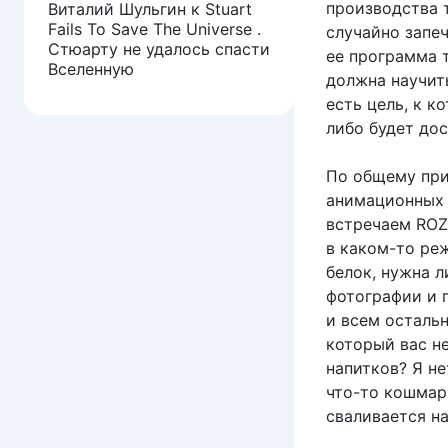
производства 
Виталий Шульгин
к
Stuart
Fails To Save The Universe .
случайно запе
Стюарту не удалось спасти
ее программа т
Вселенную
должна научить
есть цель, к к
либо будет до
По общему при
анимационных 
встречаем ROZ
в каком-то ре
белок, нужна 
фотографии и 
и всем остальн
который вас н
напитков? Я не
что-то кошмарн
сваливается на