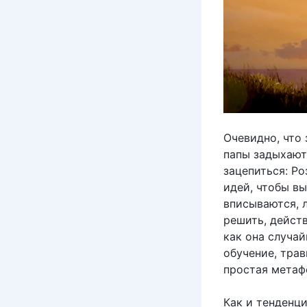
Очевидно, что 
папы задыхаютс
зацепиться: Р
идей, чтобы вы
вписываются, 
решить, действ
как она случай
обучение, тра
простая метафо
Как и тенденц