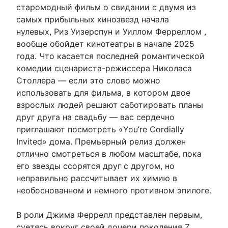
старомодный фильм о свидании с двумя из
самых прибыльных кинозвезд начала
нулевых, Риз Уизерспун и Уиллом Ферреллом ,
вообще обойдет кинотеатры в начале 2025
года. Что касается последней романтической
комедии сценариста-режиссера Николаса
Столлера — если это слово можно
использовать для фильма, в котором двое
взрослых людей решают саботировать планы
друг друга на свадьбу — вас сердечно
приглашают посмотреть «You’re Cordially
Invited» дома. Премьерный релиз должен
отлично смотреться в любом масштабе, пока
его звезды ссорятся друг с другом, но
неправильно рассчитывает их химию в
необоснованном и немного противном эпилоге.
В роли Джима Феррелл представлен первым,
суетясь вокруг своей дочери поколения Z,