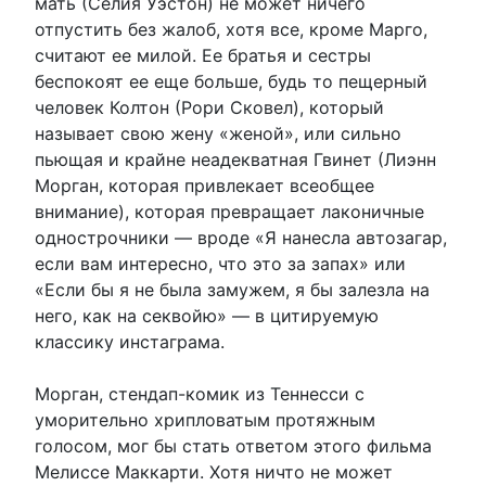
мать (Селия Уэстон) не может ничего
отпустить без жалоб, хотя все, кроме Марго,
считают ее милой. Ее братья и сестры
беспокоят ее еще больше, будь то пещерный
человек Колтон (Рори Сковел), который
называет свою жену «женой», или сильно
пьющая и крайне неадекватная Гвинет (Лиэнн
Морган, которая привлекает всеобщее
внимание), которая превращает лаконичные
однострочники — вроде «Я нанесла автозагар,
если вам интересно, что это за запах» или
«Если бы я не была замужем, я бы залезла на
него, как на секвойю» — в цитируемую
классику инстаграма.
Морган, стендап-комик из Теннесси с
уморительно хрипловатым протяжным
голосом, мог бы стать ответом этого фильма
Мелиссе Маккарти. Хотя ничто не может