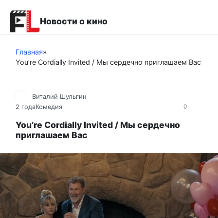
Перейти
к
Новости о кино
контенту
Главная
»
You’re Cordially Invited / Мы сердечно приглашаем Вас
Виталий Шульгин
2 года
Комедия
0
You’re Cordially Invited / Мы сердечно
приглашаем Вас