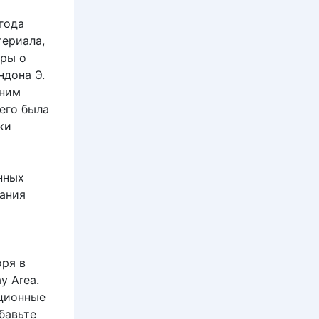
года
териала,
оры о
ндона Э.
тним
его была
ки
нных
тания
оря в
y Area.
ационные
бавьте