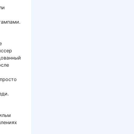
ли
тампами.
е
иссер
дованный
осле
-просто
еди.
ильм
плениях