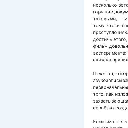
несколько вст
горящие докум
таковыми, — и
тому, чтобы н
преступлениях
достичь этого,
фильм довольн
эксперимента:
связана прави
Шеклтон, кото
звукозаписыва
первоначальны
того, как изло
захватывающая
серьёзно созд
Если смотреть