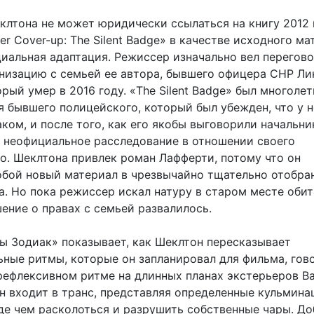
клтона не может юридически ссылаться на книгу 2012 
ler Cover-up: The Silent Badge» в качестве исходного ма
циальная адаптация. Режиссер изначально вел перегов
анизацию с семьей ее автора, бывшего офицера CHP Ли
рый умер в 2016 году. «The Silent Badge» был многоле
я бывшего полицейского, который был убежден, что у н
ком, и после того, как его якобы выговорили начальни
л неофициальное расследование в отношении своего
о. Шеклтона привлек роман Лафферти, потому что он
обой новый материал в чрезвычайно тщательно отобра
а. Но пока режиссер искал натуру в старом месте оби
ение о правах с семьей развалилось.
ы Зодиак» показывает, как Шеклтон пересказывает
ьные ритмы, которые он запланировал для фильма, гов
ефлексивном ритме на длинных планах экстерьеров Ba
н входит в транс, представляя определенные кульмин
де чем расколоться и разрушить собственные чары. До