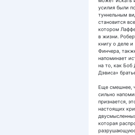
может искать и
усилия были по
туннельным ви
становится все
котором Лаффе
в жизни. Робе
книгу о деле 
Финчера, такж
напоминает ис
на то, как Бо
Дэвиса» братье
Еще смешнее, ч
сильно напоми
признается, эт
настоящих кри
двусмысленных
которая распр
разрушающуюся