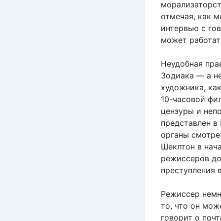
морализаторст
отмечая, как 
интервью с го
может работат
Неудобная пра
Зодиака — а н
художника, как
10-часовой фи
цензуры и неп
представлен в
органы смотрет
Шеклтон в нач
режиссеров до
преступления 
Режиссер немн
то, что он мож
говорит о поч