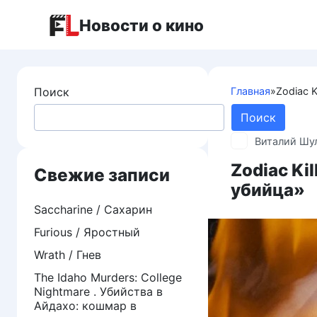
Перейти
Новости о кино
к
контенту
Поиск
Главная
»
Zodiac K
Поиск
Виталий Шу
Zodiac Ki
Свежие записи
убийца»
Saccharine / Сахарин
Furious / Яростный
Wrath / Гнев
The Idaho Murders: College
Nightmare . Убийства в
Айдахо: кошмар в