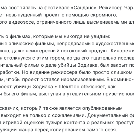
ма состоялась на фестивале «Сандэнс». Режиссер Чар
ет невыпущенный проект с помощью скромного,
го видеоэссе, ограниченного лишь высмеиваемыми ш
ть о фильмах, которые мы никогда не увидим:
ые эпические фильмы, непродаваемые художественны
жно, даже неинтересный потоковый продукт. Кинореж
н столкнулся с этим горем, когда его тщательно иссле
ентальный фильм о деле убийцы Зодиака, был закрыт п
зработки. Но видение режиссера было просто слишком
, чтобы проект остался нереализованным. В комично
роект убийцы Зодиака » Шеклтон объясняет, как
я бы его фильм, выступая в утешительном призе-испов
сказчик, который также является опубликованным
 выходит не только с сожалениями. Документальный ф
я игривой оценкой пузыря контента о реальных престу
туляции жанра перед копированием самого себя.