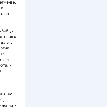
егменте,
 в
 жанр
 убийцы
я такого
гда его
ротив
ыл
в эти
ота, и
о
ия, но
т,
ждении к