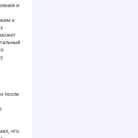
пления и
зким к
ых
 может
нтальный
го
му
н после
о
ал, что