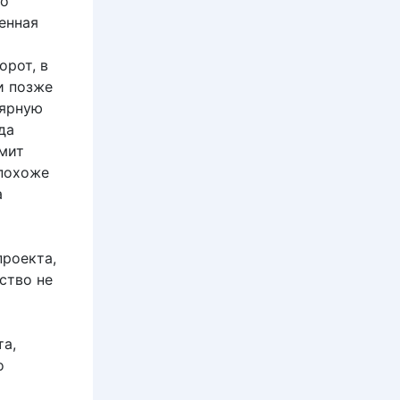
го
енная
орот, в
и позже
лярную
да
смит
 похоже
а
проекта,
ство не
та,
о