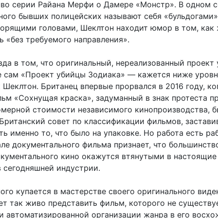
во серии Райана Мерфи о Дамере «Монстр». В одном с
много бывших полицейских называют себя «бульдогами»
ворящими головами, Шеклтон находит юмор в том, как
ь «без требуемого направления».
вда в том, что оригинальный, нереализованный проект
е сам «Проект убийцы Зодиака» — кажется ниже уровн
 Шеклтон. Британец впервые прорвался в 2016 году, ко
льм «Сохнущая краска», задуманный в знак протеста п
омерной стоимости независимого кинопроизводства, б
 Британский совет по классификации фильмов, застави
ь именно то, что было на упаковке. Но работа есть раб
але документального фильма признает, что большинств
кументального кино окажутся втянутыми в настоящие
в сегодняшней индустрии.
ого купается в мастерстве своего оригинального виден
ет так живо представить фильм, которого не существуе
ти автоматизированной организации жанра в его восхо