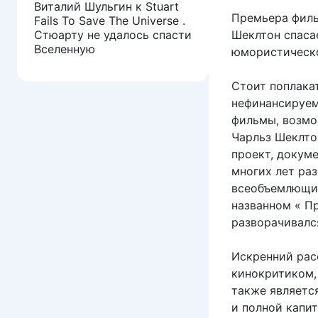
Виталий Шульгин
к
Stuart
Премьера филь
Fails To Save The Universe .
Стюарту не удалось спасти
Шеклтон спаса
Вселенную
юмористическо
Стоит поплака
нефинансируем
фильмы, возмо
Чарльз Шеклто
проект, докум
многих лет ра
всеобъемлющим
названном « П
разворачивалс
Искренний рас
кинокритиком,
также являетс
и полной капи