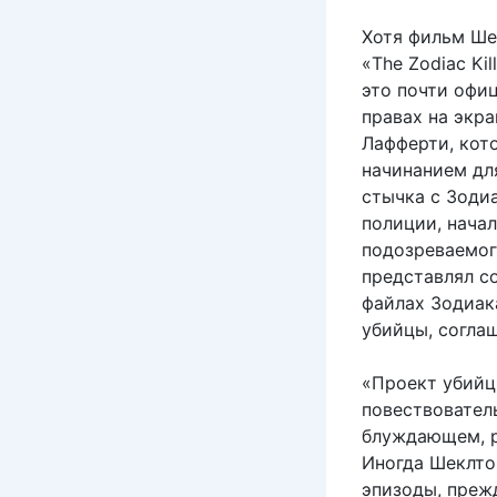
Хотя фильм Ше
«The Zodiac Kil
это почти офи
правах на экр
Лафферти, кото
начинанием дл
стычка с Зодиа
полиции, нача
подозреваемог
представлял с
файлах Зодиак
убийцы, соглаш
«Проект убийц
повествовател
блуждающем, р
Иногда Шеклто
эпизоды, преж