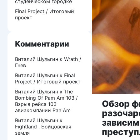
студенческом городке
Final Project / Итоговый
проект
Комментарии
Виталий Шульгин
к
Wrath /
Гнев
Виталий Шульгин
к
Final
Project / Итоговый проект
Виталий Шульгин
к
The
Bombing Of Pam Am 103 /
Обзор ф
Взрыв рейса 103
авиакомпании Pan Am
разочар
Виталий Шульгин
к
зависим
Fightland . Бойцовская
преступ
земля