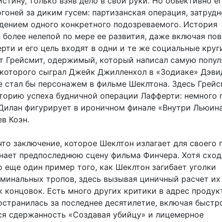
стину, только взяв дело в свои руки. Но объективно е
гоней за диким гусем: партизанская операция, затрудн
дением одного конкретного подозреваемого. История
 более нелепой по мере ее развития, даже включая пов
рти и его цель входят в одни и те же социальные круг
рт Грейсмит, одержимый, который написал самую попу
и которого сыграл Джейк Джилленхол в «Зодиаке» Дэви
е стал бы персонажем в фильме Шеклтона. Здесь Грей
торию успеха будничной операции Лафферти: немного
б Дилан фигурирует в ироничном финале «Внутри Льюин
в Коэн.
то заключение, которое Шеклтон излагает для своего 
нает предпоследнюю сцену фильма Финчера. Хотя сход
о еще один пример того, как Шеклтон загибает уголки
минальных тропов, здесь вызывая циничный расчет их
 концовок. Есть много других критики в адрес продук
остранилась за последнее десятилетие, включая быстр
 сдержанность «Создавая убийцу» и лицемерное