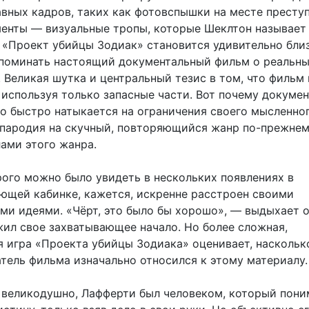
авных кадров, таких как фотовспышки на месте престу
енты — визуальные тропы, которые Шеклтон называет
 «Проект убийцы Зодиак» становится удивительно бли
апоминать настоящий документальный фильм о реальн
. Великая шутка и центральный тезис в том, что фильм
 используя только запасные части. Вот почему докуме
о быстро натыкается на ограничения своего мысленно
 пародия на скучный, повторяющийся жанр по-прежне
лами этого жанра.
рого можно было увидеть в нескольких появлениях в
ющей кабинке, кажется, искренне расстроен своими
ми идеями. «Чёрт, это было бы хорошо», — выдыхает о
жил свое захватывающее начало. Но более сложная,
 игра «Проекта убийцы Зодиака» оценивает, наскольк
атель фильма изначально относился к этому материалу.
 великодушно, Лафферти был человеком, который поним