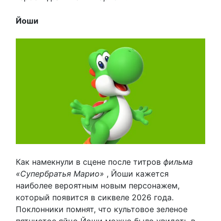
Йоши
Как намекнули в сцене после титров
фильма
«Супербратья Марио»
, Йоши кажется
наиболее вероятным новым персонажем,
который появится в сиквеле 2026 года.
Поклонники помнят, что культовое зеленое
пятнистое яйцо Йоши можно было увидеть в